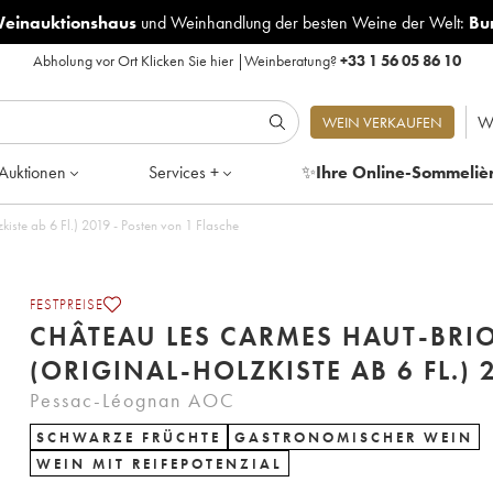
Weinauktionshaus
und
Weinhandlung der besten Weine der Welt:
Bu
Abholung vor Ort
Klicken Sie hier
|
Weinberatung?
+33 1 56 05 86 10
W
WEIN VERKAUFEN
Auktionen
Services +
✨
Ihre Online-Sommeliè
iste ab 6 Fl.) 2019 - Posten von 1 Flasche
FESTPREISE
CHÂTEAU LES CARMES HAUT-BRI
(ORIGINAL-HOLZKISTE AB 6 FL.) 
Pessac-Léognan AOC
SCHWARZE FRÜCHTE
GASTRONOMISCHER WEIN
WEIN MIT REIFEPOTENZIAL