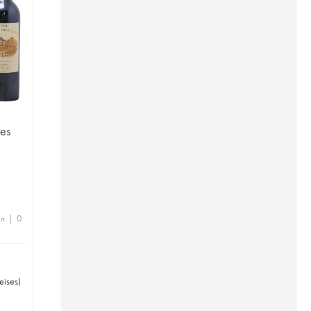
es
en | 0
eises
)