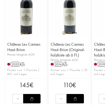
Château Les Carmes
Château Les Carmes
Châtea
Haut-Brion
Haut-Brion (Original-
Haut-B
Pessac-Léognan AOC
holzkiste ab 6 Fl.)
holzki
Pessac-Léognan AOC
Pessac-
2020
T
2014
T
2019
Posten von 1 Flasche |
Posten von 1 Flasche | 32
Posten
60+ auf Lager
auf Lager
auf Lag
145
€
110
€