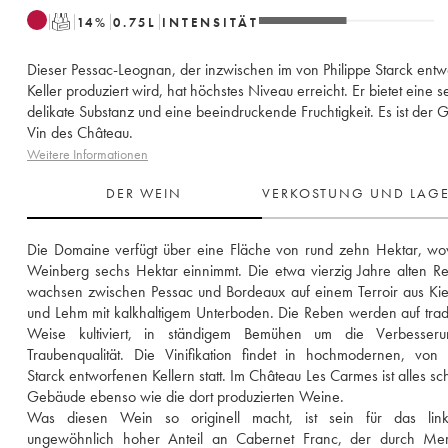
T
14
%
0.75
L
INTENSITÄT
Dieser Pessac-Leognan, der inzwischen im von Philippe Starck ent
Keller produziert wird, hat höchstes Niveau erreicht. Er bietet eine s
delikate Substanz und eine beeindruckende Fruchtigkeit. Es ist der 
Vin des Château.
Weitere Informationen
DER WEIN
VERKOSTUNG UND LAG
Die Domaine verfügt über eine Fläche von rund zehn Hektar, wo
Weinberg sechs Hektar einnimmt. Die etwa vierzig Jahre alten Re
wachsen zwischen Pessac und Bordeaux auf einem Terroir aus Kie
und Lehm mit kalkhaltigem Unterboden. Die Reben werden auf tradit
Weise kultiviert, in ständigem Bemühen um die Verbesseru
Traubenqualität. Die Vinifikation findet in hochmodernen, von P
Starck entworfenen Kellern statt. Im Château Les Carmes ist alles sch
Gebäude ebenso wie die dort produzierten Weine. 
Was diesen Wein so originell macht, ist sein für das link
ungewöhnlich hoher Anteil an Cabernet Franc, der durch Merl