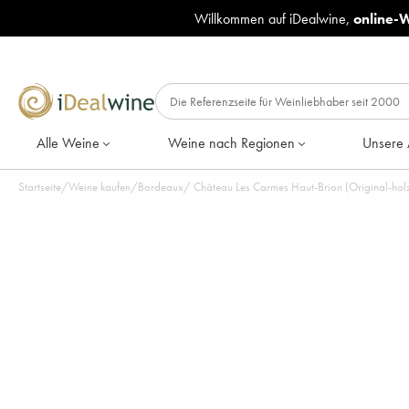
Willkommen auf iDealwine,
online-
Alle Weine
Weine nach Regionen
Unsere 
Startseite
/
Weine kaufen
/
Bordeaux
/
Château Les Carmes Haut-Brion (Original-holzk