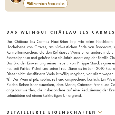
Eine weitere Frage stellen
DAS WEINGUT CHÂTEAU LES CARME
Das Château Les Carmes Haut-Brion liegt wie seine Nachbarn -
Hochebene von Graves, am südwestlichen Ende von Bordeaux, in 
Karmelitermönchen, die den Ruf dieses Weins unter anderem durc
Staatseigentum und gehörte fast ein Jahrhundert lang der Familie Cha
Das Bild der Einweihung seines neuen, von Philippe Starck signierte
hat, seit Patrice Pichet und seine Frau Diane es im Jahr 2010 kaufte
Dieser nicht klassifizierte Wein ist völlig untypisch, vor allem weg
%). Der Wein ist jetzt sublim, reif und ansprechend köstlich. Ein W
Zu den Reben ist anzumerken, dass Merlot, Cabernet Franc und Cabe
angebaut werden, die insbesondere auf eine Reduzierung der Erträ
Lehmböden auf einem kalkhaltigen Untergrund.
DETAILLIERTE EIGENSCHAFTEN