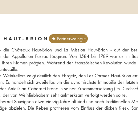
S HAUT-BRION
★ Partnerweingut
 die Châteaux Haut-Brion und La Mission Haut-Brion - auf der ber
der Appellation Pessac-Léognan. Von 1584 bis 1789 war es im Besi
h ihren Namen prägten. Während der Französischen Revolution wurde 
ntecaille. 
n Weinkellers zeigt deutlich den Ehrgeiz, den Les Carmes Haut-Brion entw
n. Es handelt sich zweifellos um die dynamischste Immobilie der letzten 
en des Anteils an Cabernet Franc in seiner Zusammensetzung (im Durchschn
ein, der von Weinliebhabern sehr aufmerksam verfolgt werden sollte.
rnet Sauvignon etwa vierzig Jahre alt sind und nach traditionellen Me
ge abzielen. Die Reben profitieren vom Einfluss der dicken Kies-, San