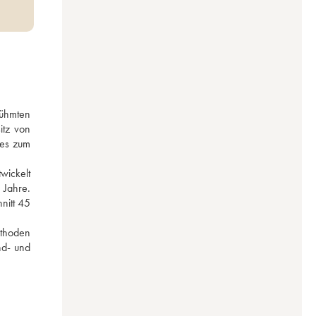
ühmten 
tz von 
es zum 
ickelt 
Jahre. 
itt 45 
thoden 
d- und 