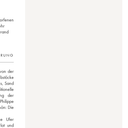
worfenen
ehr
Grand
ERUNG
von der 
bstöcke 
s, Sand 
ionelle 
ng der 
hilippe 
ön: Die 
e Ufer 
ot und 