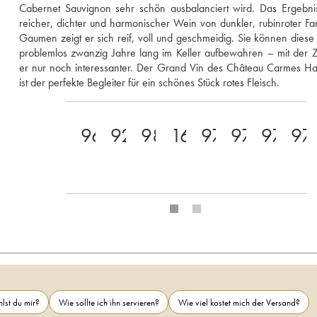
Cabernet Sauvignon sehr schön ausbalanciert wird. Das Ergebnis 
reicher, dichter und harmonischer Wein von dunkler, rubinroter Fa
Gaumen zeigt er sich reif, voll und geschmeidig. Sie können diese 
problemlos zwanzig Jahre lang im Keller aufbewahren – mit der Ze
er nur noch interessanter. Der Grand Vin des Château Carmes Hau
ist der perfekte Begleiter für ein schönes Stück rotes Fleisch.
96
92
98
16
97
97
97+
97
lst du mir?
Wie sollte ich ihn servieren?
Wie viel kostet mich der Versand?