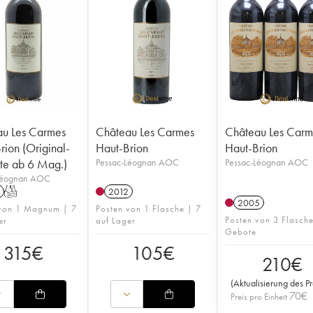
u Les Carmes
Château Les Carmes
Château Les Carm
rion (Original-
Haut-Brion
Haut-Brion
ste ab 6 Mag.)
Pessac-Léognan AOC
Pessac-Léognan AOC
Léognan AOC
T
2012
2005
 von 1 Magnum | 7
Posten von 1 Flasche | 7
Posten von 3 Flasch
er
auf Lager
Gebote
315
€
105
€
210
€
(
Aktualisierung des Pr
70
€
Preis pro Einheit