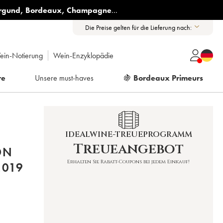
rgund
,
Bordeaux
,
Champagne
...
Die Preise gelten für die Lieferung nach:
ein-Notierung
Wein-Enzyklopädie
re
Unsere must-haves
🍇
Bordeaux Primeurs
IDEALWINE-TREUEPROGRAMM
Treueangebot
ON
Erhalten Sie Rabatt-Coupons bei jedem Einkauf!
2019