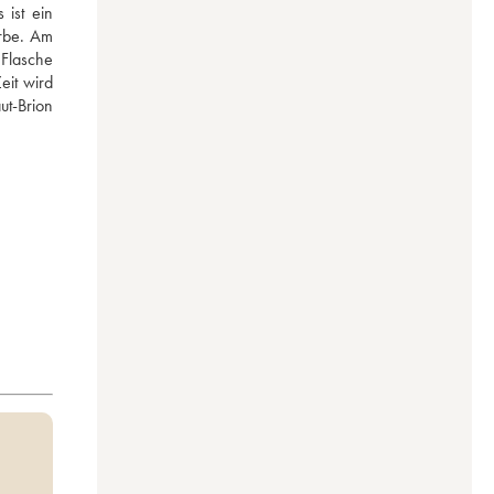
ist ein 
rbe. Am 
Flasche 
it wird 
t-Brion 
.5