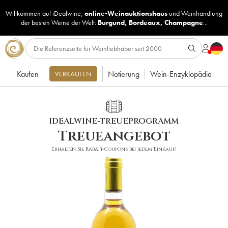
Willkommen auf iDealwine,
online-Weinauktionshaus
und
Weinhandlung
der besten Weine der Welt:
Burgund
,
Bordeaux
,
Champagne
...
Kaufen
Notierung
Wein-Enzyklopädie
VERKAUFEN
IDEALWINE-TREUEPROGRAMM
Treueangebot
Erhalten Sie Rabatt-Coupons bei jedem Einkauf!