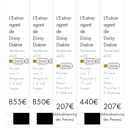
L'Extrav
L'Extrav
L'Extrav
L'Extrav
L'Extrav
agant
agant
agant
agant
agant
de
de
de
de
de
Doisy
Doisy
Doisy
Doisy
Doisy
Daëne
Daëne
Daëne
Daëne
Daëne
Sauternes
Sauternes
Sauternes
Sauternes
Sauternes
AOC
AOC
AOC
AOC
AOC
2015
T
2010
T
2010
T
2006
2006
Posten
Posten
Posten
Posten
Posten
von 1
von 1
von 1
von 1
von 1
Magnum
Magnum
Flasche |
Demi-
Demi-
| 4 auf
| 3 auf
17 auf
Flasche |
Flasche |
Lager
Lager
Lager
0 Gebote
0 Gebote
855
€
850
€
440
€
207
€
207
€
(
Aktualisierung
(
Aktualisierung
des Preises
)
des Preises
)