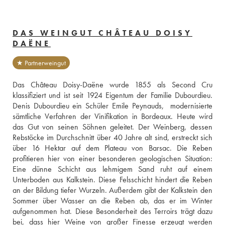
DAS WEINGUT CHÂTEAU DOISY
DAËNE
★ Partnerweingut
Das Château Doisy-Daëne wurde 1855 als Second Cru 
klassifiziert und ist seit 1924 Eigentum der Familie Dubourdieu. 
Denis Dubourdieu ein Schüler Emile Peynauds,  modernisierte 
sämtliche Verfahren der Vinifikation in Bordeaux. Heute wird 
das Gut von seinen Söhnen geleitet. Der Weinberg, dessen 
Rebstöcke im Durchschnitt über 40 Jahre alt sind, erstreckt sich 
über 16 Hektar auf dem Plateau von Barsac. Die Reben 
profitieren hier von einer besonderen geologischen Situation: 
Eine dünne Schicht aus lehmigem Sand ruht auf einem 
Unterboden aus Kalkstein. Diese Felsschicht hindert die Reben 
an der Bildung tiefer Wurzeln. Außerdem gibt der Kalkstein den 
Sommer über Wasser an die Reben ab, das er im Winter 
aufgenommen hat. Diese Besonderheit des Terroirs trägt dazu 
bei, dass hier Weine von großer Finesse erzeugt werden 