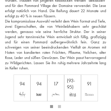
wurden. Trauben von jüngeren Rebstöcken werden "deklassiert" 
und für den Pommard Village der Domaine verwendet. Die Lese 
erfolgt natürlich von Hand. Die Reifung dauert 22 Monate und 
erfolgt zu 40 % in neuen Fässern. 
Die kompromisslose Auswahl verleiht dem Wein Format und Tiefe, 
zwei Eigenschaften, die von Weinliebhabern sehr geschätzt 
werden, genauso wie seine herrliche Struktur. Der in seiner 
Jugend sehr tanninreiche Wein entwickelt sich füllig, großzügig 
und für einen Pommard außergewöhnlich fein. Ganz zu 
schweigen von seiner beeindruckenden Vielfalt an Aromen mit 
Noten von kandierten roten Früchten, Pflaume, Veilchen, alter 
Rose, Leder und süßen Gewürzen. Der Wein passt hervorragend 
zu Wildgerichten. Lassen Sie ihn ruhig mehrere Jahrzehnte lang 
im Keller ruhen.
(93-
94
94
17
91
95)