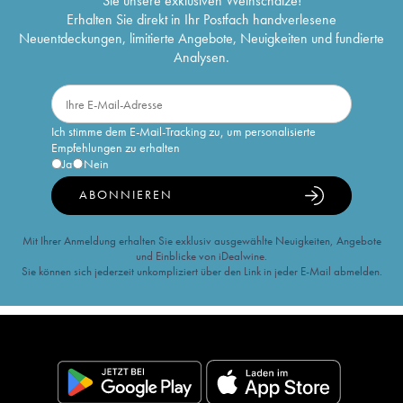
Sie unsere exklusiven Weinschätze!
Erhalten Sie direkt in Ihr Postfach handverlesene
Neuentdeckungen, limitierte Angebote, Neuigkeiten und fundierte
Analysen.
Ich stimme dem E-Mail-Tracking zu, um personalisierte
Empfehlungen zu erhalten
Ja
Nein
ABONNIEREN
Mit Ihrer Anmeldung erhalten Sie exklusiv ausgewählte Neuigkeiten, Angebote
und Einblicke von iDealwine.
Sie können sich jederzeit unkompliziert über den Link in jeder E-Mail abmelden.