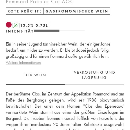
Pommard Premier Cru AOC
ROTE FRÜCHTE
GASTRONOMISCHER WEIN
A
13.5
%
0.75
L
INTENSITÄT
Ein in seiner Jugend tanninreicher Wein, der einiger Jahre
bedarf, um milder zu werden. Er bleibt dabei jedoch füllig,
großzügig und für einen Pommard außergewöhnlich fein.
Weitere Informationen
VERKOSTUNG UND
DER WEIN
LAGERUNG
Der berühmte Clos, im Zentrum der Appellation Pommard und am 
Fuße des Berghangs gelegen, wird seit 1988 biodynamisch 
bewirtschaftet. Der unter dem Namen "Clos des Epeneaux" 
vermarktete Wein stammt aus einer der größten Einzellagen im 
Burgund. Die Trauben kommen ausschließlich von Parzellen, die 
wegen ihrer mindestens 20 Jahre alten Rebstöcke ausgewählt 