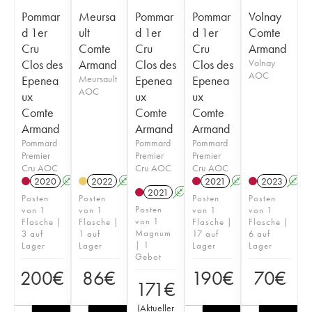
Pommar
Meursa
Pommar
Pommar
Volnay
d 1er
ult
d 1er
d 1er
Comte
Cru
Comte
Cru
Cru
Armand
Clos des
Armand
Clos des
Clos des
Volnay
AOC
Epenea
Meursault
Epenea
Epenea
AOC
ux
ux
ux
Comte
Comte
Comte
Armand
Armand
Armand
Pommard
Pommard
Pommard
Premier
Premier
Premier
Cru AOC
Cru AOC
Cru AOC
2020
A
2022
A
2021
A
2023
A
2021
A
T
Posten
Posten
Posten
Posten
Posten
von 1
von 1
von 1
von 1
von 1
Flasche |
Flasche |
Flasche |
Flasche |
Magnum
3 auf
1 auf
17 auf
6 auf
| 1
Lager
Lager
Lager
Lager
Gebot
200
€
86
€
190
€
70
€
171
€
(
Aktueller