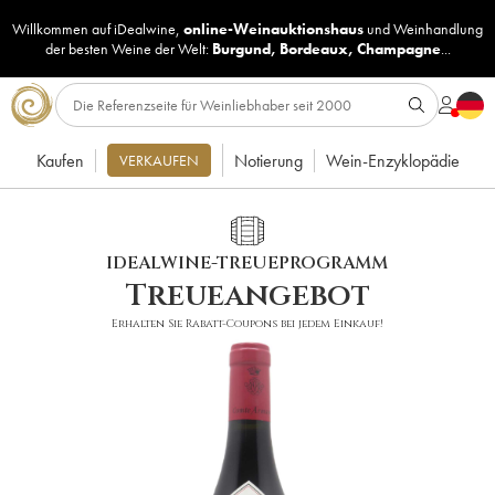
Willkommen auf iDealwine,
online-Weinauktionshaus
und
Weinhandlung
der besten Weine der Welt:
Burgund
,
Bordeaux
,
Champagne
...
Kaufen
Notierung
Wein-Enzyklopädie
VERKAUFEN
IDEALWINE-TREUEPROGRAMM
Treueangebot
Erhalten Sie Rabatt-Coupons bei jedem Einkauf!