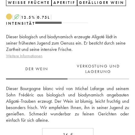
WEISSE FRÜCHTE
APERITIF
GEFÄLLIGER WEIN
A
12.5
%
0.75
L
INTENSITÄT
Dieser biologisch und biodynamisch erzeugte Aligoté lädt in
seiner frühesten Jugend zum Genuss ein. Er besticht durch seine
Zartheit und seine intensive Frische.
Weitere Informationen
VERKOSTUNG UND
DER WEIN
LAGERUNG
Dieser Bourgogne blanc wird von Michel Lafarge und seinem 
Sohn Frédéric aus biologisch und biodynamisch angebauten 
Aligoté-Trauben erzeugt. Der Wein ist blumig, leicht fruchtig und 
besonders frisch. Wir empfehlen Ihnen, ihn in seiner Jugend zu 
genießen. Schmeckt wunderbar zu feinen Gerichten oder 
einfach für sich alleine.