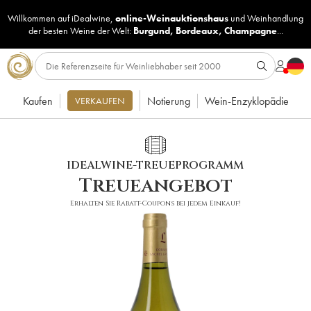
Willkommen auf iDealwine,
online-Weinauktionshaus
und
Weinhandlung
der besten Weine der Welt:
Burgund
,
Bordeaux
,
Champagne
...
Kaufen
Notierung
Wein-Enzyklopädie
VERKAUFEN
IDEALWINE-TREUEPROGRAMM
Treueangebot
Erhalten Sie Rabatt-Coupons bei jedem Einkauf!