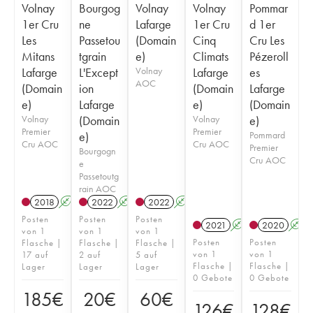
Volnay
Bourgog
Volnay
Volnay
Pommar
1er Cru
ne
Lafarge
1er Cru
d 1er
Les
Passetou
(Domain
Cinq
Cru Les
Mitans
tgrain
e)
Climats
Pézeroll
Lafarge
L'Except
Volnay
Lafarge
es
AOC
(Domain
ion
(Domain
Lafarge
e)
Lafarge
e)
(Domain
Volnay
(Domain
Volnay
e)
Premier
Premier
e)
Pommard
Cru AOC
Cru AOC
Premier
Bourgogn
Cru AOC
e
Passetoutg
rain AOC
2018
A
2022
A
2022
A
Posten
Posten
Posten
2021
A
2020
A
von 1
von 1
von 1
Posten
Posten
Flasche |
Flasche |
Flasche |
von 1
von 1
17 auf
2 auf
5 auf
Flasche |
Flasche |
Lager
Lager
Lager
0 Gebote
0 Gebote
185
€
20
€
60
€
126
€
128
€