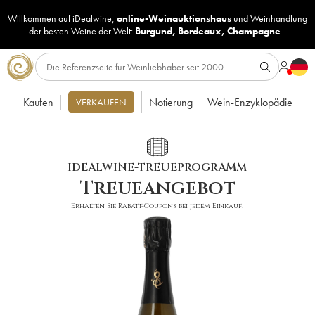
Willkommen auf iDealwine,
online-Weinauktionshaus
und
Weinhandlung
der besten Weine der Welt:
Burgund
,
Bordeaux
,
Champagne
...
Kaufen
Notierung
Wein-Enzyklopädie
VERKAUFEN
IDEALWINE-TREUEPROGRAMM
Treueangebot
Erhalten Sie Rabatt-Coupons bei jedem Einkauf!