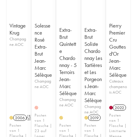
Vintage
Solesse
Pierry
Extra-
Extra-
Krug
nce
Premier
Brut
Brut
Champag
Rosé
Cru
Quintett
Soliste
ne AOC
Extra-
Gouttes
e
Chardo
Brut
d'Or
Chardo
nnay Les
Jean-
Jean-
nnay - 5
Tartières
Marc
Marc
Terroirs
et Les
Sélèque
Sélèque
Jean-
Porgeon
Champag
Coteaux
Marc
s Jean-
ne AOC
champeno
is AOC
Sélèque
Marc
Champag
Sélèque
ne AOC
Champag
2022
H
ne AOC
Posten
Posten
2006
T
2019
H
H
H
von 1
von 1
Posten
Posten
Posten
Flasche |
Flasche |
von 1
von 1
von 1
23 auf
Limitierte
Flasche |
Flasche |
Flasche |
Lager
Menge