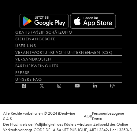
GRATIS (W)EINSCHÄTZUNG
STELLENANGEBOTE
ÜBER UNS
VERANTWORTUNG VON UNTERNEHMEN (CSR)
VERSANDKOSTEN
PARTNERWEINGÜTER
PRESSE
UNSERE FAQ
Alle Rechte vorbehalten © 2024 iDealwine
Personenbezogene
AGB
S.A.S.
Daten
Der Nachweis der Volljährigkeit des Käufers wird zum Zeitpunkt des Online-
Verkaufs verlangt. CODE DE LA SANTÉ PUBLIQUE, ART.L.3342-1 et L.3353-3