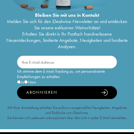
Bleiben Sie mit uns in Kontakt
Melden Sie sich für den iDealwine-Newsletter an und entdecken
Sie unsere exklusiven Weinschätze!
Erhalten Sie direkt in Ihr Postfach handverlesene
Neuentdeckungen, limitierte Angebote, Neuigkeiten und fundierte
Analysen.
Ich stimme dem E-Mail-Tracking zu, um personalisierte
Empfehlungen zu erhalten
Ja
Nein
ABONNIEREN
Mit Ihrer Anmeldung erhalten Sie exklusiv ausgewählte Neuigkeiten, Angebote
und Einblicke von iDealwine.
Sie können sich jederzeit unkompliziert über den Link in jeder E-Mail abmelden.