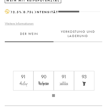
WEIN MIT REIFEPOTENZIAL
H
12.5
%
0.75
L
INTENSITÄT
Weitere Informationen
VERKOSTUNG UND
DER WEIN
LAGERUNG
91
90
91
93