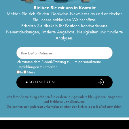
Bleiben Sie mit uns in Kontakt
Melden Sie sich für den iDealwine-Newsletter an und entdecken
Sie unsere exklusiven Weinschätze!
Erhalten Sie direkt in Ihr Postfach handverlesene
Neuentdeckungen, limitierte Angebote, Neuigkeiten und fundierte
Analysen.
Ich stimme dem E-Mail-Tracking zu, um personalisierte
Empfehlungen zu erhalten
Ja
Nein
ABONNIEREN
Mit Ihrer Anmeldung erhalten Sie exklusiv ausgewählte Neuigkeiten, Angebote
und Einblicke von iDealwine.
Sie können sich jederzeit unkompliziert über den Link in jeder E-Mail abmelden.