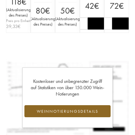
118
€
42
€
72
€
80
€
50
€
(
Aktualisierung
des Preises
)
(
Aktualisierung
(
Aktualisierung
Preis pro Einheit
des Preises
)
des Preises
)
39,33
€
Kostenloser und unbegrenzter Zugriff
auf Statistiken von über 150.000 Wein-
Notierungen
WEINNOTIERUNGSDETAILS