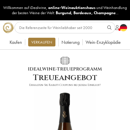
Willkommen auf iDealwine,
online-Weinauktionshaus
und
Weinhandlung
der besten Weine der Welt:
Burgund
,
Bordeaux
,
Champagne
...
Kaufen
Notierung
Wein-Enzyklopädie
VERKAUFEN
IDEALWINE-TREUEPROGRAMM
Treueangebot
Erhalten Sie Rabatt-Coupons bei jedem Einkauf!