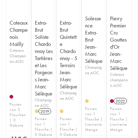
Solesse
Pierry
Coteaux
Extra-
Extra-
nce
Premier
Champe
Brut
Brut
Extra-
Cru
nois
Soliste
Quintett
Brut
Gouttes
Mailly
Chardo
e
Jean-
d'Or
Coteaux
nnay Les
Chardo
Marc
Jean-
Champen
Tartières
nnay - 5
Sélèque
Marc
ois AOC
et Les
Terroirs
Champag
Sélèque
Porgeon
Jean-
ne AOC
Coteaux
s Jean-
Marc
champeno
is AOC
Marc
Sélèque
Sélèque
Champag
ne AOC
Champag
2022
H
Posten
ne AOC
Posten
Posten
von 3
2019
H
H
von 1
von 1
Flaschen
Posten
Posten
Flasche |
Flasche |
| 0
von 1
von 1
Limitierte
Limitierte
Gebote
Flasche |
Flasche |
Menge
Menge
0 Gebote
0 Gebote