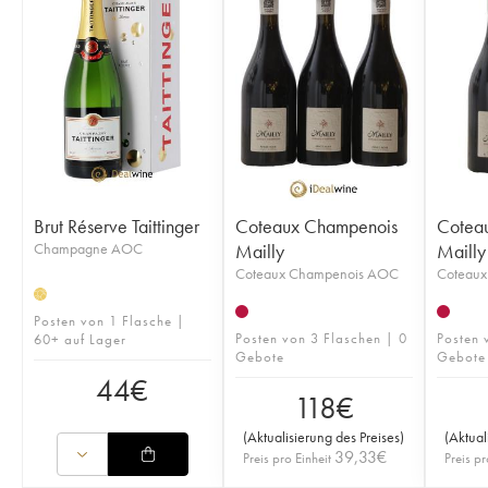
Brut Réserve Taittinger
Coteaux Champenois
Cotea
Champagne AOC
Mailly
Mailly
Coteaux Champenois AOC
Coteau
H
Posten von 1 Flasche |
Posten von 3 Flaschen | 0
Posten 
60+ auf Lager
Gebote
Gebote
44
€
118
€
(
Aktualisierung des Preises
)
(
Aktual
39,33
€
Preis pro Einheit
Preis pr