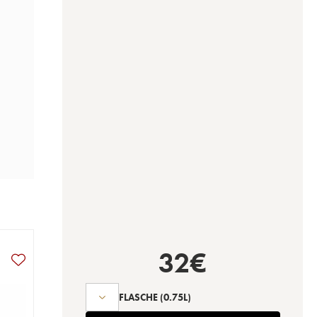
32
€
FLASCHE
(0.75L)