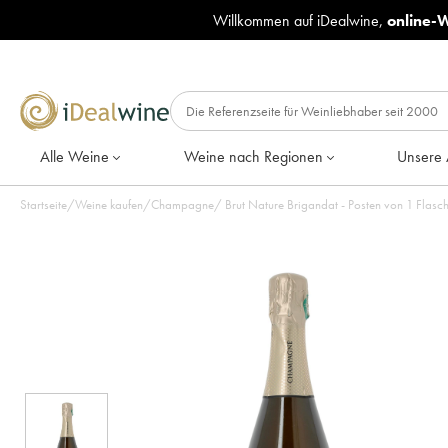
Willkommen auf iDealwine,
online-
Alle Weine
Weine nach Regionen
Unsere 
Startseite
/
Weine kaufen
/
Champagne
/
Brut Nature Brigandat - Posten von 1 Flas