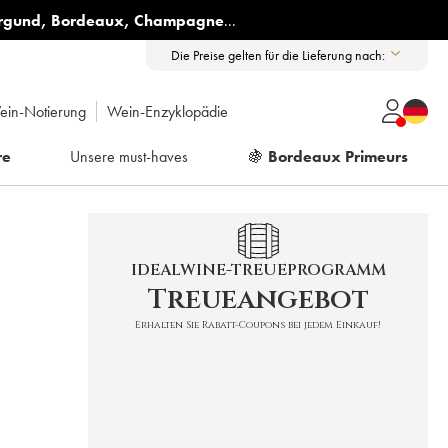
rgund
,
Bordeaux
,
Champagne
...
Die Preise gelten für die Lieferung nach:
ein-Notierung
Wein-Enzyklopädie
re
Unsere must-haves
🍇
Bordeaux Primeurs
IDEALWINE-TREUEPROGRAMM
Treueangebot
Erhalten Sie Rabatt-Coupons bei jedem Einkauf!