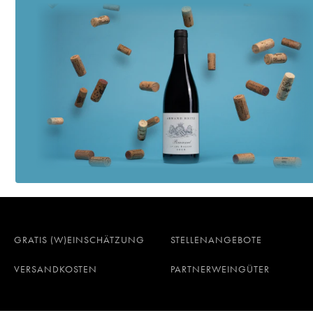
GRATIS (W)EINSCHÄTZUNG
STELLENANGEBOTE
VERSANDKOSTEN
PARTNERWEINGÜTER