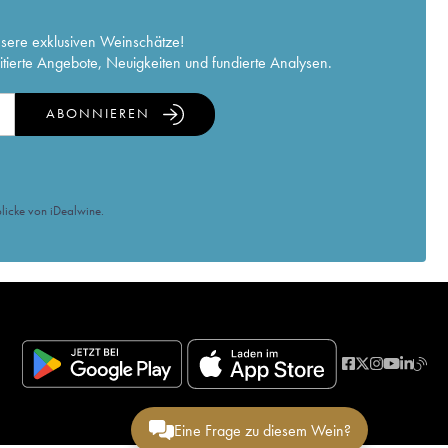
nsere exklusiven Weinschätze!
itierte Angebote, Neuigkeiten und fundierte Analysen.
ABONNIEREN
licke von iDealwine.
Eine Frage zu diesem Wein?