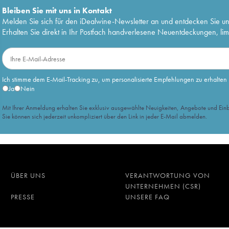
Bleiben Sie mit uns in Kontakt
Melden Sie sich für den iDealwine-Newsletter an und entdecken Sie u
Erhalten Sie direkt in Ihr Postfach handverlesene Neuentdeckungen, lim
Ich stimme dem E-Mail-Tracking zu, um personalisierte Empfehlungen zu erhalten
Ja
Nein
Mit Ihrer Anmeldung erhalten Sie exklusiv ausgewählte Neuigkeiten, Angebote und Einb
Sie können sich jederzeit unkompliziert über den Link in jeder E-Mail abmelden.
ÜBER UNS
VERANTWORTUNG VON
UNTERNEHMEN (CSR)
PRESSE
UNSERE FAQ