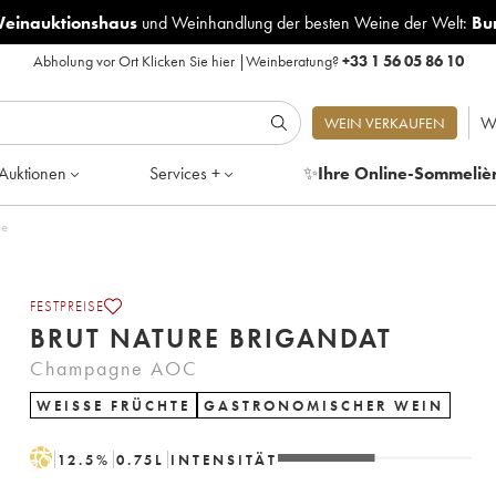
Weinauktionshaus
und
Weinhandlung der besten Weine der Welt:
Bu
Abholung vor Ort
Klicken Sie hier
|
Weinberatung?
+33 1 56 05 86 10
W
WEIN VERKAUFEN
Auktionen
Services +
✨
Ihre Online-Sommeliè
che
FESTPREISE
BRUT NATURE BRIGANDAT
Champagne AOC
WEISSE FRÜCHTE
GASTRONOMISCHER WEIN
H
12.5
%
0.75
L
INTENSITÄT