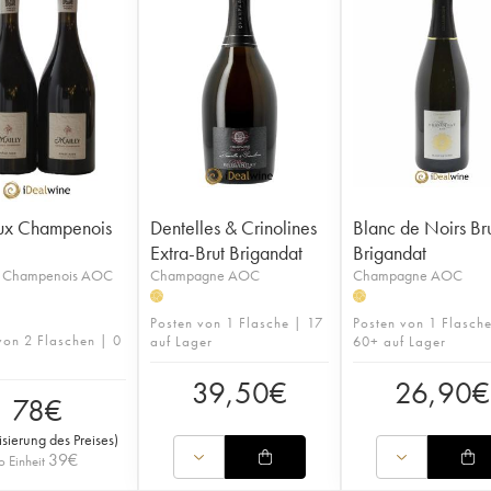
ux Champenois
Dentelles & Crinolines
Blanc de Noirs Br
Extra-Brut Brigandat
Brigandat
x Champenois AOC
Champagne AOC
Champagne AOC
H
H
Posten von 1 Flasche | 17
Posten von 1 Flasch
von 2 Flaschen | 0
auf Lager
60+ auf Lager
39,50
€
26,90
€
78
€
isierung des Preises
)
39
€
o Einheit