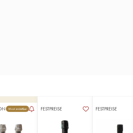
ON
FESTPREISE
FESTPREISE
Mwst. erstattbar