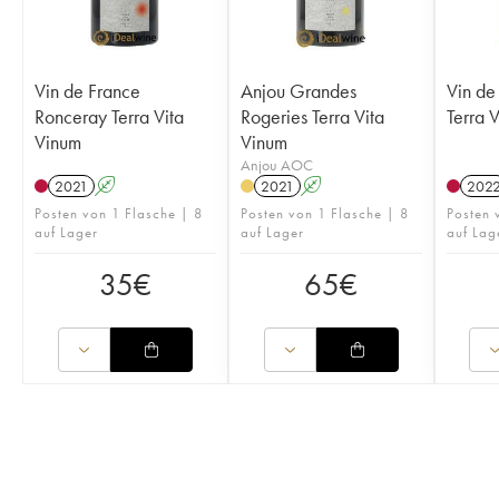
Vin de France
Anjou Grandes
Vin de
Ronceray Terra Vita
Rogeries Terra Vita
Terra 
Vinum
Vinum
Anjou AOC
2021
A
2021
A
202
Posten von 1 Flasche | 8
Posten von 1 Flasche | 8
Posten
auf Lager
auf Lager
auf Lag
35
€
65
€