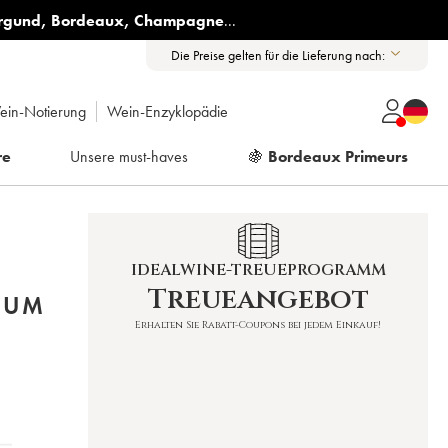
rgund
,
Bordeaux
,
Champagne
...
Die Preise gelten für die Lieferung nach:
ein-Notierung
Wein-Enzyklopädie
re
Unsere must-haves
🍇
Bordeaux Primeurs
IDEALWINE-TREUEPROGRAMM
Treueangebot
NUM
Erhalten Sie Rabatt-Coupons bei jedem Einkauf!