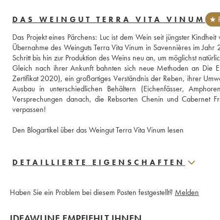
DAS WEINGUT TERRA VITA VINUM
★ P
Das Projekt eines Pärchens: Luc ist dem Wein seit jüngster Kindheit
Übernahme des Weinguts Terra Vita Vinum in Savennières im Jahr 
Schritt bis hin zur Produktion des Weins neu an, um möglichst natürl
Gleich nach ihrer Ankunft bahnten sich neue Methoden an Die Er
Zertifikat 2020), ein großartiges Verständnis der Reben, ihrer Umwel
Ausbau in unterschiedlichen Behältern (Eichenfässer, Amphoren
Versprechungen danach, die Rebsorten Chenin und Cabernet Franc
verpassen!
Den Blogartikel über das Weingut Terra Vita Vinum lesen
DETAILLIERTE EIGENSCHAFTEN
Haben Sie ein Problem bei diesem Posten festgestellt?
Melden
IDEAWLINE EMPFIEHLT IHNEN