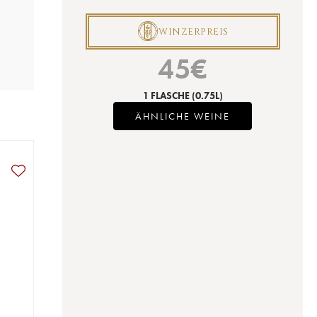
P
WINZERPREIS
45
€
1 FLASCHE
(0.75L)
ÄHNLICHE WEINE