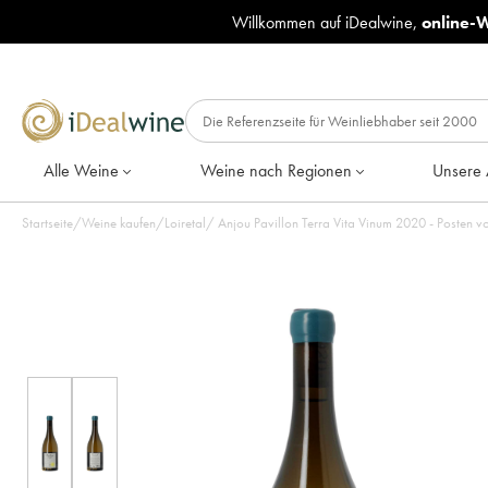
Willkommen auf iDealwine,
online-
Alle Weine
Weine nach Regionen
Unsere 
Startseite
/
Weine kaufen
/
Loiretal
/
Anjou Pavillon Terra Vita Vinum 2020 - Posten v