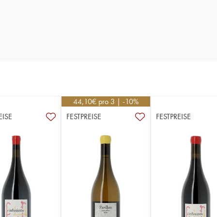
44,10
€
pro 3 | -10%
EISE
FESTPREISE
FESTPREISE