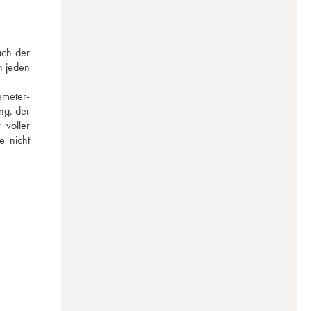
ch der 
 jeden 
emeter-
g, der 
voller 
 nicht 