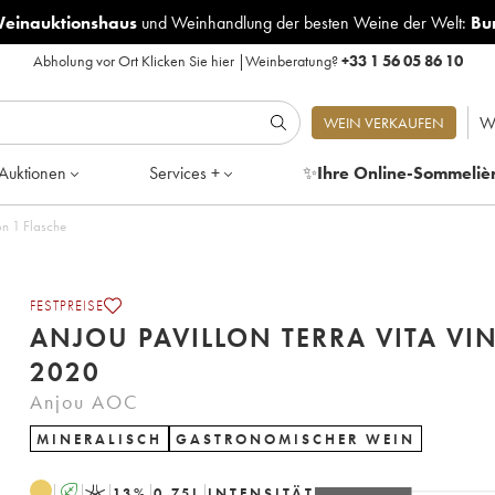
Weinauktionshaus
und
Weinhandlung der besten Weine der Welt:
Bu
Abholung vor Ort
Klicken Sie hier
|
Weinberatung?
+33 1 56 05 86 10
W
WEIN VERKAUFEN
Auktionen
Services +
✨
Ihre Online-Sommeliè
on 1 Flasche
FESTPREISE
ANJOU PAVILLON TERRA VITA VI
2020
Anjou AOC
MINERALISCH
GASTRONOMISCHER WEIN
A
K
13
%
0.75
L
INTENSITÄT