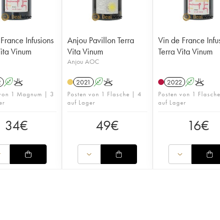
 France Infusions
Anjou Pavillon Terra
Vin de France Infu
Vita Vinum
Vita Vinum
Terra Vita Vinum
Anjou AOC
2
A
K
2021
A
K
2022
A
K
 von 1 Magnum | 3
Posten von 1 Flasche | 4
Posten von 1 Flasche
er
auf Lager
auf Lager
34
€
49
€
16
€