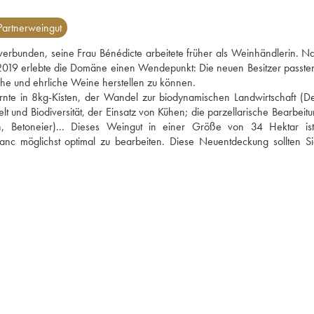
artnerweingut
 verbunden, seine Frau Bénédicte arbeitete früher als Weinhändlerin. Na
2019 erlebte die Domäne einen Wendepunkt: Die neuen Besitzer passten
iche und ehrliche Weine herstellen zu können.
nte in 8kg-Kisten, der Wandel zur biodynamischen Landwirtschaft (D
t und Biodiversität, der Einsatz von Kühen; die parzellarische Bearbeitun
, Betoneier)... Dieses Weingut in einer Größe von 34 Hektar ist 
 möglichst optimal zu bearbeiten. Diese Neuentdeckung sollten Sie