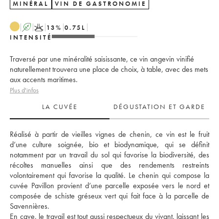
MINÉRAL
VIN DE GASTRONOMIE
A
K
13
%
0.75
L
INTENSITÉ
Traversé par une minéralité saisissante, ce vin angevin vinifié
naturellement trouvera une place de choix, à table, avec des mets
aux accents maritimes.
Plus d'infos
LA CUVÉE
DÉGUSTATION ET GARDE
Réalisé à partir de vieilles vignes de chenin, ce vin est le fruit 
d’une culture soignée, bio et biodynamique, qui se définit 
notamment par un travail du sol qui favorise la biodiversité, des 
récoltes manuelles ainsi que des rendements restreints 
volontairement qui favorise la qualité. Le chenin qui compose la 
cuvée Pavillon provient d’une parcelle exposée vers le nord et 
composée de schiste gréseux vert qui fait face à la parcelle de 
Savennières. 
En cave, le travail est tout aussi respectueux du vivant, laissant les 