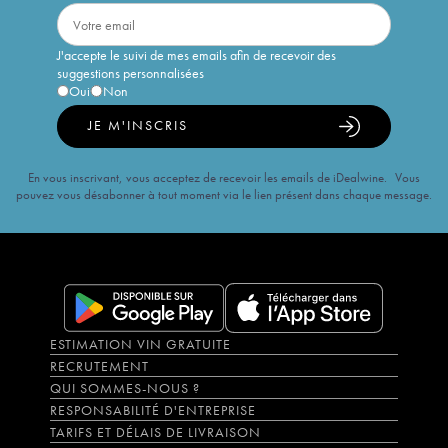
J'accepte le suivi de mes emails afin de recevoir des
suggestions personnalisées
Oui
Non
JE M'INSCRIS
En vous inscrivant, vous acceptez de recevoir les emails de iDealwine. Vous
pouvez vous désabonner à tout moment via le lien présent dans chaque message.
ESTIMATION VIN GRATUITE
RECRUTEMENT
QUI SOMMES-NOUS ?
RESPONSABILITÉ D'ENTREPRISE
TARIFS ET DÉLAIS DE LIVRAISON