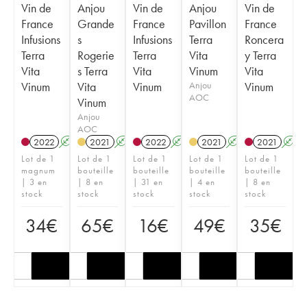
Vin de
Anjou
Vin de
Anjou
Vin de
France
Grande
France
Pavillon
France
Infusions
s
Infusions
Terra
Roncera
Terra
Rogerie
Terra
Vita
y Terra
Vita
s Terra
Vita
Vinum
Vita
Vinum
Vita
Vinum
Anjou
Vinum
AOC
Vinum
Anjou
AOC
2022
A
K
2021
A
2022
A
K
2021
A
K
2021
A
Lot de 1
Lot de 1
Lot de 1
Lot de 1
Lot de 1
magnum
bouteille
bouteille
bouteille
bouteille
| 3 en
| 8 en
| 31 en
| 4 en
| 8 en
stock
stock
stock
stock
stock
34
€
65
€
16
€
49
€
35
€