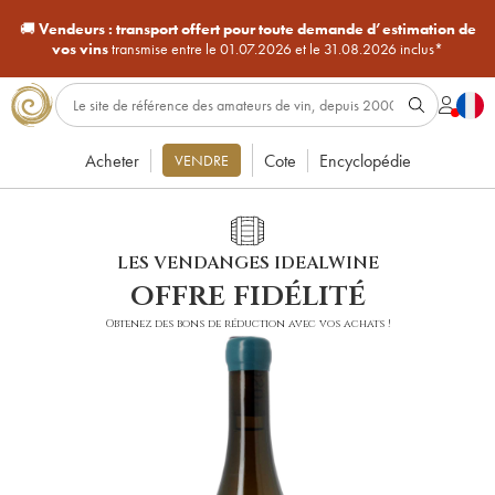
🚚
Vendeurs :
transport offert pour toute demande d’estimation de
vos vins
transmise entre le 01.07.2026 et le 31.08.2026 inclus*
Acheter
Cote
Encyclopédie
VENDRE
LES VENDANGES IDEALWINE
offre fidélité
Obtenez des bons de réduction avec vos achats !