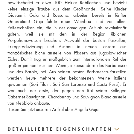
bewirtschaftet er etwa 100 Hektar Rebflächen und bezieht 
keine einzige Traube aus dem Großhandel. Seine Kinder 
Giovanni, Gaia und Rossana, arbeiten bereits in fünfter 
Generation! Gaja führte neue Weinbau- und vor allem 
Reifetechniken ein, die in der damaligen Zeit als revolutionär 
galten, weil sie mit den in der Region üblichen 
Vorgehensweisen brachen: Auswahl der besten Parzellen, 
Ertragsreduzierung und Ausbau in neuen Fässern aus 
französischer Eiche anstelle von Fässern aus jugoslawischer 
Eiche. Damit trug er maßgeblich zum internationalen Ruf der 
großen piemontesischen Weine, insbesondere des Barbaresco 
und des Barolo, bei. Aus seinen besten Barbaresco-Parzellen 
werden heute mehrere der bekanntesten Weine Italiens 
gewonnen (Sori Tildin, Sori San Lorenzo und Costa Russi). Er 
war auch der erste, der gegen den Rat seiner Kollegen 
Cabernet Sauvignon, Chardonnay und Sauvignon Blanc anstelle 
von Nebbiolo anbaute.
 Lesen Sie jetzt unseren Artikel über Angelo Gaja
DETAILLIERTE EIGENSCHAFTEN