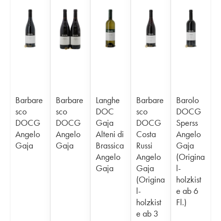
Barbare
Barbare
Langhe
Barbare
Barolo
sco
sco
DOC
sco
DOCG
DOCG
DOCG
Gaja
DOCG
Sperss
Angelo
Angelo
Alteni di
Costa
Angelo
Gaja
Gaja
Brassica
Russi
Gaja
Angelo
Angelo
(Origina
Gaja
Gaja
l-
(Origina
holzkist
l-
e ab 6
holzkist
Fl.)
e ab 3