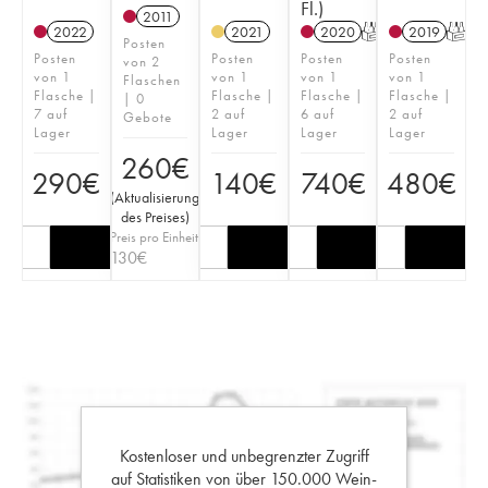
Fl.)
2011
2022
2021
2020
T
2019
T
Posten
Posten
Posten
Posten
Posten
von 2
von 1
von 1
von 1
von 1
Flaschen
Flasche |
Flasche |
Flasche |
Flasche |
| 0
7 auf
2 auf
6 auf
2 auf
Gebote
Lager
Lager
Lager
Lager
260
€
290
€
140
€
740
€
480
€
(
Aktualisierung
des Preises
)
Preis pro Einheit
130
€
Kostenloser und unbegrenzter Zugriff
auf Statistiken von über 150.000 Wein-