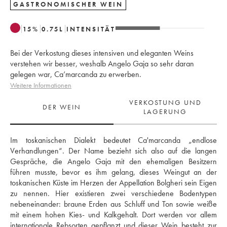
GASTRONOMISCHER WEIN
15
%
0.75
L
INTENSITÄT
Bei der Verkostung dieses intensiven und eleganten Weins
verstehen wir besser, weshalb Angelo Gaja so sehr daran
gelegen war, Ca’marcanda zu erwerben.
Weitere Informationen
VERKOSTUNG UND
DER WEIN
LAGERUNG
Im toskanischen Dialekt bedeutet Ca'marcanda „endlose 
Verhandlungen“. Der Name bezieht sich also auf die langen 
Gespräche, die Angelo Gaja mit den ehemaligen Besitzern 
führen musste, bevor es ihm gelang, dieses Weingut an der 
toskanischen Küste im Herzen der Appellation Bolgheri sein Eigen 
zu nennen. Hier existieren zwei verschiedene Bodentypen 
nebeneinander: braune Erden aus Schluff und Ton sowie weiße 
mit einem hohen Kies- und Kalkgehalt. Dort werden vor allem 
internationale Rebsorten gepflanzt und dieser Wein besteht zur 