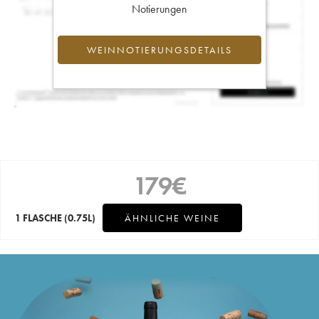
Notierungen
WEINNOTIERUNGSDETAILS
179
€
1 FLASCHE
(0.75L)
ÄHNLICHE WEINE