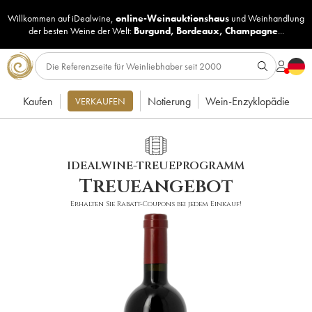
Willkommen auf iDealwine,
online-Weinauktionshaus
und
Weinhandlung
der besten Weine der Welt:
Burgund
,
Bordeaux
,
Champagne
...
Kaufen
Notierung
Wein-Enzyklopädie
VERKAUFEN
IDEALWINE-TREUEPROGRAMM
Treueangebot
Erhalten Sie Rabatt-Coupons bei jedem Einkauf!