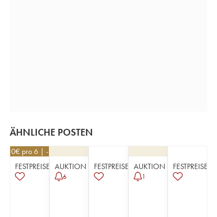
ÄHNLICHE POSTEN
62,10
€
pro 6 | -10%
FESTPREISE
AUKTION
FESTPREISE
AUKTION
FESTPREISE
6
1