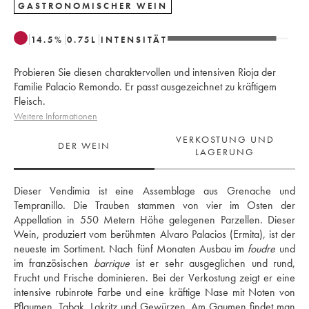
GASTRONOMISCHER WEIN
14.5
%
0.75
L
INTENSITÄT
Probieren Sie diesen charaktervollen und intensiven Rioja der
Familie Palacio Remondo. Er passt ausgezeichnet zu kräftigem
Fleisch.
Weitere Informationen
VERKOSTUNG UND
DER WEIN
LAGERUNG
Dieser Vendimia ist eine Assemblage aus Grenache und 
Tempranillo. Die Trauben stammen von vier im Osten der 
Appellation in 550 Metern Höhe gelegenen Parzellen. Dieser 
Wein, produziert vom berühmten Alvaro Palacios (Ermita), ist der 
neueste im Sortiment. Nach fünf Monaten Ausbau im 
foudre
 und 
im französischen 
barrique
 ist er sehr ausgeglichen und rund, 
Frucht und Frische dominieren. Bei der Verkostung zeigt er eine 
intensive rubinrote Farbe und eine kräftige Nase mit Noten von 
Pflaumen, Tabak, Lakritz und Gewürzen. Am Gaumen findet man 