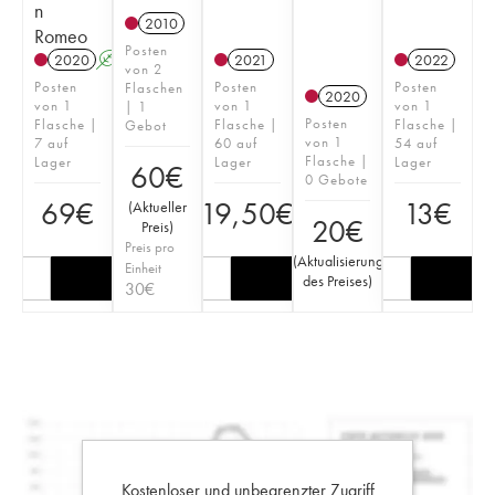
n
2010
Romeo
Posten
2020
A
2021
2022
von 2
Posten
Posten
Posten
Flaschen
2020
von 1
von 1
von 1
| 1
Posten
Flasche |
Flasche |
Flasche |
Gebot
von 1
7 auf
60 auf
54 auf
Flasche |
Lager
Lager
Lager
60
€
0 Gebote
69
€
19,50
€
13
€
(
Aktueller
20
€
Preis
)
Preis pro
(
Aktualisierung
Einheit
des Preises
)
30
€
Kostenloser und unbegrenzter Zugriff