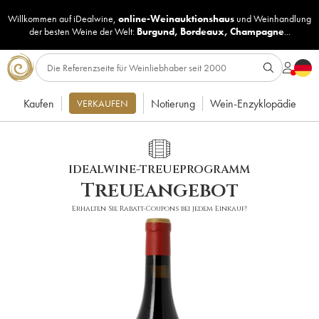
Willkommen auf iDealwine,
online-Weinauktionshaus
und
Weinhandlung
der besten Weine der Welt:
Burgund
,
Bordeaux
,
Champagne
...
Kaufen
Notierung
Wein-Enzyklopädie
VERKAUFEN
IDEALWINE-TREUEPROGRAMM
Treueangebot
Erhalten Sie Rabatt-Coupons bei jedem Einkauf!