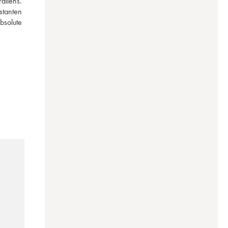
liens. 
tanten 
solute 