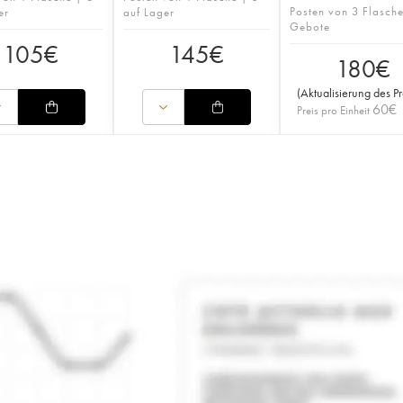
Posten von 3 Flasch
er
auf Lager
Gebote
105
€
145
€
180
€
(
Aktualisierung des Pr
60
€
Preis pro Einheit