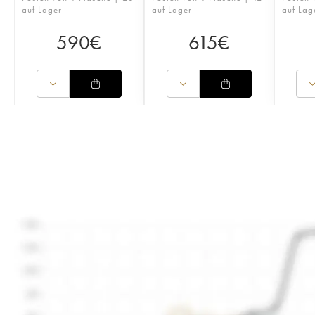
auf Lager
auf Lager
auf Lag
590
€
615
€