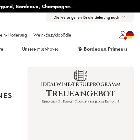
rgund
,
Bordeaux
,
Champagne
...
Die Preise gelten für die Lieferung nach:
ein-Notierung
Wein-Enzyklopädie
re
Unsere must-haves
🍇
Bordeaux Primeurs
IDEALWINE-TREUEPROGRAMM
Treueangebot
NES
Erhalten Sie Rabatt-Coupons bei jedem Einkauf!