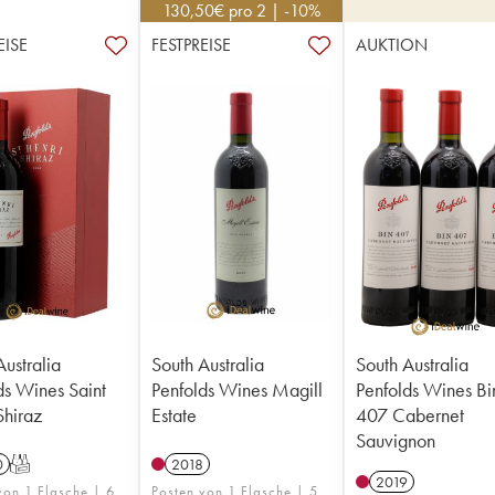
130,50
€
pro 2 | -10%
EISE
FESTPREISE
AUKTION
Australia
South Australia
South Australia
ds Wines Saint
Penfolds Wines Magill
Penfolds Wines Bi
Shiraz
Estate
407 Cabernet
Sauvignon
0
T
2018
2019
von 1 Flasche | 6
Posten von 1 Flasche | 5