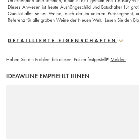
Unternehmen übernommen, heute ist es Eigentum von Treasury Wine E
Dieses Anwesen ist heute Aushängeschild und Botschafter für gro
Qualität aller seiner Weine, auch der im unteren Preissegment, 
Referenz für alle großen Weine der Neuen Welt.  
Lesen Sie den Blo
DETAILLIERTE EIGENSCHAFTEN
Haben Sie ein Problem bei diesem Posten festgestellt?
Melden
IDEAWLINE EMPFIEHLT IHNEN