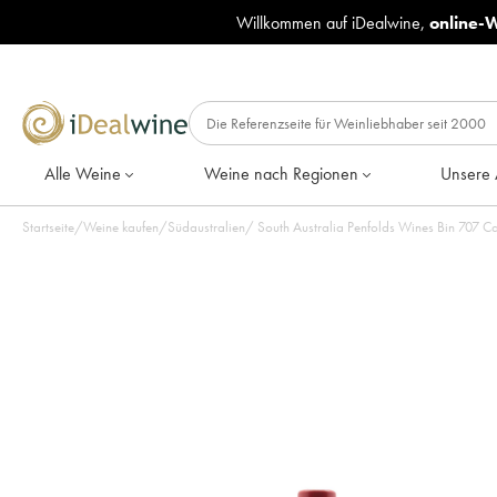
Willkommen auf iDealwine,
online-
Alle Weine
Weine nach Regionen
Unsere 
Startseite
/
Weine kaufen
/
Südaustralien
/