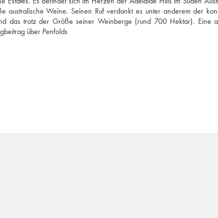
states. Es befindet sich im Herzen der Adelaide Hills im Süden Austra
ße australische Weine. Seinen Ruf verdankt es unter anderem der kons
und das trotz der Größe seiner Weinberge (rund 700 Hektar). Eine ab
gbeitrag über Penfolds