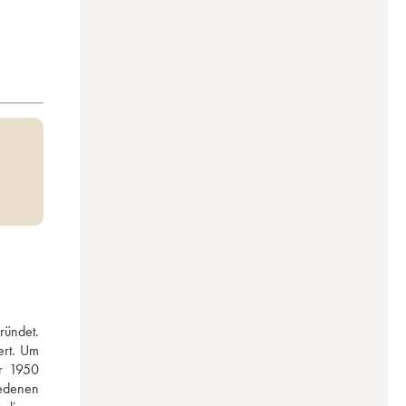
ndet.  
rt. Um 
r 1950 
edenen 