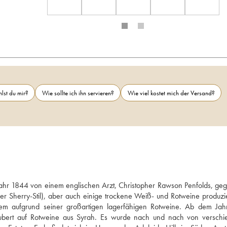
lst du mir?
Wie sollte ich ihn servieren?
Wie viel kostet mich der Versand?
ahr 1844 von einem englischen Arzt, Christopher Rawson Penfolds, gegrü
r Sherry-Stil), aber auch einige trockene Weiß- und Rotweine produzie
em aufgrund seiner großartigen lagerfähigen Rotweine. Ab dem Jah
hubert auf Rotweine aus Syrah. Es wurde nach und nach von verschi