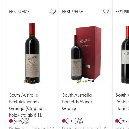
FESTPREISE
FESTPREISE
FESTPR
South Australia
South Australia
South 
Penfolds Wines
Penfolds Wines
Penfol
Grange (Original-
Grange
Henri 
holzkiste ab 6 Fl.)
2019
T
2018
T
202
Posten von 1 Flasche | 26
Posten von 1 Flasche | 12
Posten 