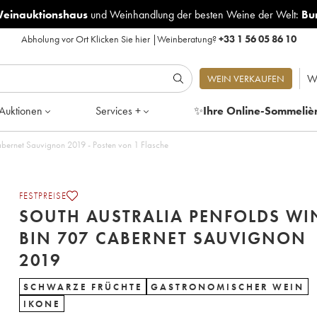
Weinauktionshaus
und
Weinhandlung der besten Weine der Welt:
Bu
Abholung vor Ort
Klicken Sie hier
|
Weinberatung?
+33 1 56 05 86 10
W
WEIN VERKAUFEN
Auktionen
Services +
✨
Ihre Online-Sommeliè
South Australia Penfolds Wines Bin 707 Cabernet Sauvignon 2019 - Posten von 1 Flasche
FESTPREISE
SOUTH AUSTRALIA PENFOLDS WI
BIN 707 CABERNET SAUVIGNON
2019
SCHWARZE FRÜCHTE
GASTRONOMISCHER WEIN
IKONE