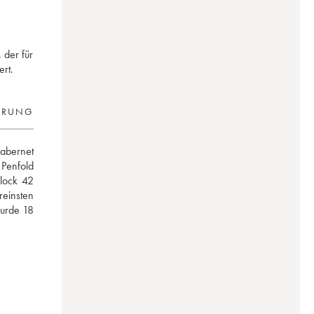
 der für
ert.
ERUNG
bernet 
enfold 
lock 42 
insten 
urde 18 