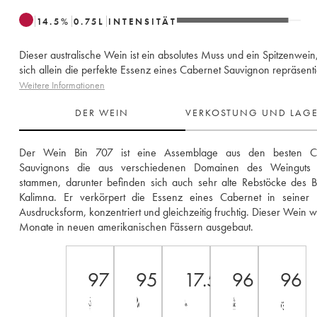
14.5
%
0.75
L
INTENSITÄT
Dieser australische Wein ist ein absolutes Muss und ein Spitzenwein,
sich allein die perfekte Essenz eines Cabernet Sauvignon repräsenti
Weitere Informationen
DER WEIN
VERKOSTUNG UND LAG
Der Wein Bin 707 ist eine Assemblage aus den besten Ca
Sauvignons die aus verschiedenen Domainen des Weinguts P
stammen, darunter befinden sich auch sehr alte Rebstöcke des B
Kalimna. Er verkörpert die Essenz eines Cabernet in seiner re
Ausdrucksform, konzentriert und gleichzeitig fruchtig. Dieser Wein w
Monate in neuen amerikanischen Fässern ausgebaut.
97
95
17.5
96
96