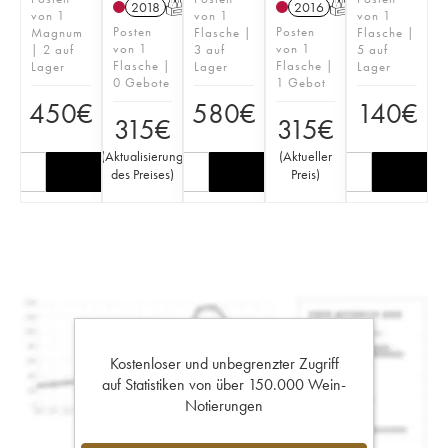
2018
T
2016
T
von 1
von 1
von 1
Posten
Posten
Magnum
Flasche |
Flasche |
von 1
von 1
| 2 auf
3 auf
5 auf
Flasche |
Flasche |
Lager
Lager
Lager
0 Gebote
1 Gebot
450
€
580
€
140
€
315
€
315
€
(
Aktualisierung
(
Aktueller
des Preises
)
Preis
)
Kostenloser und unbegrenzter Zugriff
auf Statistiken von über 150.000 Wein-
Notierungen