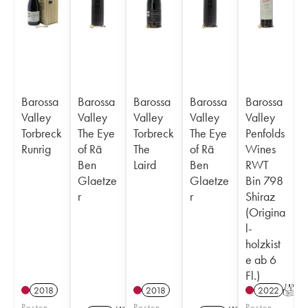
Barossa
Barossa
Barossa
Barossa
Barossa
Valley
Valley
Valley
Valley
Valley
Torbreck
The Eye
Torbreck
The Eye
Penfolds
Runrig
of Rã
The
of Rã
Wines
Ben
Laird
Ben
RWT
Glaetze
Glaetze
Bin 798
r
r
Shiraz
(Origina
l-
holzkist
e ab 6
Fl.)
2018
2018
2022
T
Posten
Posten
Posten