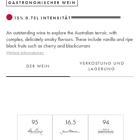
GASTRONOMISCHER WEIN
15
%
0.75
L
INTENSITÄT
An outstanding wine to explore the Australian terroir, with
complex, delicately smoky flavours. These include vanilla and ripe
black fruits such as cherry and blackcurrant.
Weitere Informationen
VERKOSTUNG UND
DER WEIN
LAGERUNG
95
16.5
94