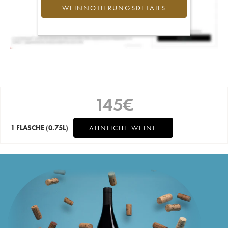
WEINNOTIERUNGSDETAILS
145
€
1 FLASCHE
(0.75L)
ÄHNLICHE WEINE