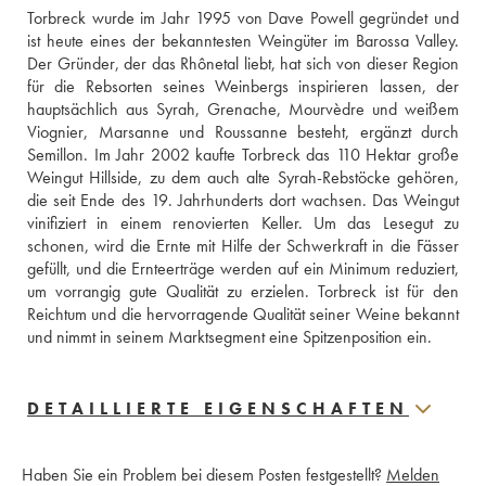
Torbreck wurde im Jahr 1995 von Dave Powell gegründet und 
ist heute eines der bekanntesten Weingüter im Barossa Valley. 
Der Gründer, der das Rhônetal liebt, hat sich von dieser Region 
für die Rebsorten seines Weinbergs inspirieren lassen, der 
hauptsächlich aus Syrah, Grenache, Mourvèdre und weißem 
Viognier, Marsanne und Roussanne besteht, ergänzt durch 
Semillon. Im Jahr 2002 kaufte Torbreck das 110 Hektar große 
Weingut Hillside, zu dem auch alte Syrah-Rebstöcke gehören, 
die seit Ende des 19. Jahrhunderts dort wachsen. Das Weingut 
vinifiziert in einem renovierten Keller. Um das Lesegut zu 
schonen, wird die Ernte mit Hilfe der Schwerkraft in die Fässer 
gefüllt, und die Ernteerträge werden auf ein Minimum reduziert, 
um vorrangig gute Qualität zu erzielen. Torbreck ist für den 
Reichtum und die hervorragende Qualität seiner Weine bekannt 
und nimmt in seinem Marktsegment eine Spitzenposition ein. 
DETAILLIERTE EIGENSCHAFTEN
Haben Sie ein Problem bei diesem Posten festgestellt?
Melden