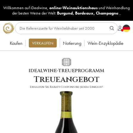
Willkommen auf iDealwine,
online-Weinauktionshaus
und
Weinhandlung
der besten Weine der Welt:
Burgund
,
Bordeaux
,
Champagne
...
Kaufen
Notierung
Wein-Enzyklopädie
VERKAUFEN
IDEALWINE-TREUEPROGRAMM
Treueangebot
Erhalten Sie Rabatt-Coupons bei jedem Einkauf!