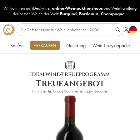
Willkommen auf iDealwine,
online-Weinauktionshaus
und
Weinhandlung
der besten Weine der Welt:
Burgund
,
Bordeaux
,
Champagne
...
Kaufen
Notierung
Wein-Enzyklopädie
VERKAUFEN
IDEALWINE-TREUEPROGRAMM
Treueangebot
Erhalten Sie Rabatt-Coupons bei jedem Einkauf!