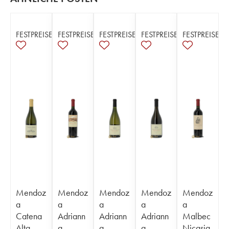
FESTPREISE
FESTPREISE
FESTPREISE
FESTPREISE
FESTPREISE
Mendoz
Mendoz
Mendoz
Mendoz
Mendoz
a
a
a
a
a
Catena
Adriann
Adriann
Adriann
Malbec
Alta
a
a
a
Nicasia