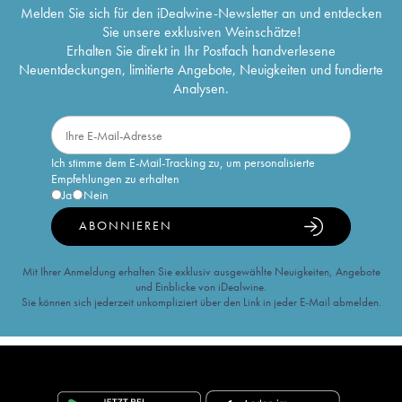
Melden Sie sich für den iDealwine-Newsletter an und entdecken
Sie unsere exklusiven Weinschätze!
Erhalten Sie direkt in Ihr Postfach handverlesene
Neuentdeckungen, limitierte Angebote, Neuigkeiten und fundierte
Analysen.
Ich stimme dem E-Mail-Tracking zu, um personalisierte
Empfehlungen zu erhalten
Ja
Nein
ABONNIEREN
Mit Ihrer Anmeldung erhalten Sie exklusiv ausgewählte Neuigkeiten, Angebote
und Einblicke von iDealwine.
Sie können sich jederzeit unkompliziert über den Link in jeder E-Mail abmelden.