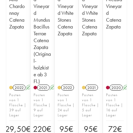
Chardo
Vineyar
Vineyar
Vineyar
Vineyar
nnay
d
d White
d White
d
Catena
Mundus
Stones
Stones
Catena
Zapata
Bacillus
Catena
Catena
Zapata
Terrae
Zapata
Zapata
Catena
Zapata
(Origina
l-
holzkist
e ab 3
Fl.)
2022
A
K
2021
A
K
T
2022
2021
2020
A
Posten
Posten
Posten
Posten
Posten
von 1
von 1
von 1
von 1
von 1
Flasche |
Flasche |
Flasche |
Flasche |
Flasche |
39 auf
9 auf
24 auf
5 auf
16 auf
Lager
Lager
Lager
Lager
Lager
29,50
€
220
€
95
€
95
€
72
€