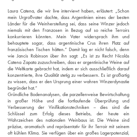
Laura Catena, die wir live interviewt haben, erläutert: „Schon 
mein Urgroßvater dachte, dass Argentinien eines der besten 
Länder für die Weinherstellung sei, dass seine Winzer jedoch 
niemals mit den Franzosen in Bezug auf so reiche Terroirs 
konkurrieren könnten. Mein Vater widersprach ihm und 
behauptete sogar, dass argentinische Crus ihren Platz auf 
französischen Tischen hätten.“ Damit lag er nicht falsch, denn 
wie Jancis Robinson über ihn sagt: „Es ist zu Recht Nicolás 
Catena Zapata zuzuschreiben, dass er argentinische Weine auf 
die Weltkarte gebracht hat, indem er sich ausschließlich darauf 
konzentrierte, ihre Qualität stetig zu verbessern. Es ist großartig 
zu wissen, dass er den Ursprung einer wahren Winzerdynastie 
begründet hat.“ 
Gründliche Bodenanalysen, die parzellenweise Bewirtschaftung 
in großer Höhe und die fortlaufende Überprüfung und 
Verbesserung der Vinifikationstechniken – dies sind die 
Schlüssel zum Erfolg dieses Betriebs, der heute ein 
Wahrzeichen des nationalen Weinbaus ist. Die Weine sind 
präzise, aromatisch und repräsentativ für ihr Terroir mit seinem 
oft kühlen Klima. Sie verfügen über ein großes Lagerpotenzial, 