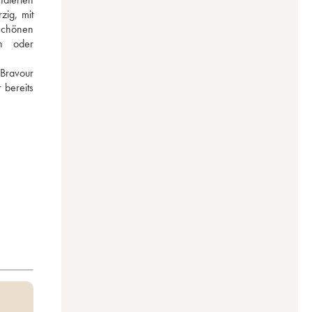
ig, mit 
schönen 
n oder 
ravour 
bereits 