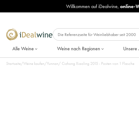
Willkommen auf iDealwine,
online-
Alle Weine
Weine nach Regionen
Unsere 
Startseite
/
Weine kaufen
/
Yunnan
/
Cizhong Xiaoling 2015 - Posten von 1 Flasche