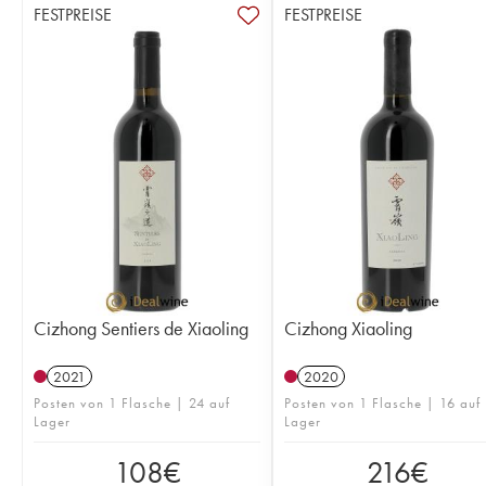
FESTPREISE
FESTPREISE
Cizhong Sentiers de Xiaoling
Cizhong Xiaoling
2021
2020
Posten von 1 Flasche | 24 auf
Posten von 1 Flasche | 16 auf
Lager
Lager
108
€
216
€