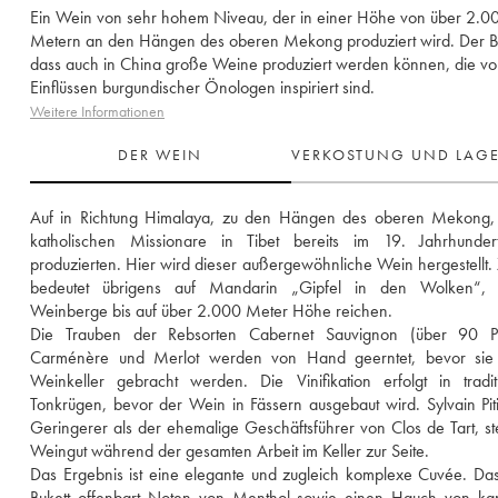
Ein Wein von sehr hohem Niveau, der in einer Höhe von über 2.0
Metern an den Hängen des oberen Mekong produziert wird. Der B
dass auch in China große Weine produziert werden können, die v
Einflüssen burgundischer Önologen inspiriert sind.
Weitere Informationen
DER WEIN
VERKOSTUNG UND LAG
Auf in Richtung Himalaya, zu den Hängen des oberen Mekong, 
katholischen Missionare in Tibet bereits im 19. Jahrhunder
produzierten. Hier wird dieser außergewöhnliche Wein hergestellt. X
bedeutet übrigens auf Mandarin „Gipfel in den Wolken“, 
Weinberge bis auf über 2.000 Meter Höhe reichen. 
Die Trauben der Rebsorten Cabernet Sauvignon (über 90 Pro
Carménère und Merlot werden von Hand geerntet, bevor sie 
Weinkeller gebracht werden. Die Vinifikation erfolgt in traditi
Tonkrügen, bevor der Wein in Fässern ausgebaut wird. Sylvain Pitio
Geringerer als der ehemalige Geschäftsführer von Clos de Tart, st
Weingut während der gesamten Arbeit im Keller zur Seite. 
Das Ergebnis ist eine elegante und zugleich komplexe Cuvée. Das 
Bukett offenbart Noten von Menthol sowie einen Hauch von kand