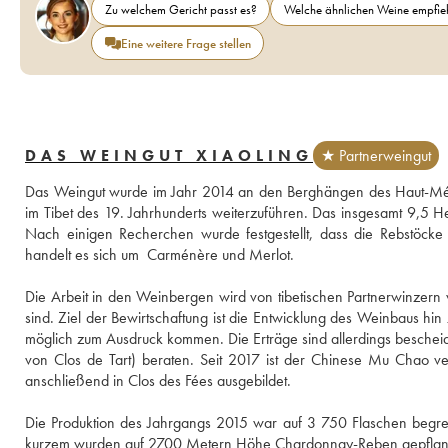
Zu welchem Gericht passt es?
Welche ähnlichen Weine empfieh
Eine weitere Frage stellen
DAS WEINGUT XIAOLING
★ Partnerweingut
Das Weingut wurde im Jahr 2014 an den Berghängen des Haut-Mékon
im Tibet des 19. Jahrhunderts weiterzuführen. Das insgesamt 9,5 H
Nach einigen Recherchen wurde festgestellt, dass die Rebstöcke
handelt es sich um  Carménère und Merlot. 
Die Arbeit in den Weinbergen wird von tibetischen Partnerwinzern ve
sind. Ziel der Bewirtschaftung ist die Entwicklung des Weinbaus hin
möglich zum Ausdruck kommen. Die Erträge sind allerdings bescheide
von Clos de Tart) beraten. Seit 2017 ist der Chinese Mu Chao ve
anschließend in Clos des Fées ausgebildet. 
Die Produktion des Jahrgangs 2015 war auf 3 750 Flaschen begrenzt
kurzem wurden auf 2700 Metern Höhe Chardonnay-Reben gepflanzt,