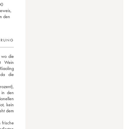
00
eweis,
on den
ERUNG
wo die 
t Wein 
iaoling 
da die 
zent), 
in den 
onellen 
t, kein 
eht dem 
frische 
ierten 