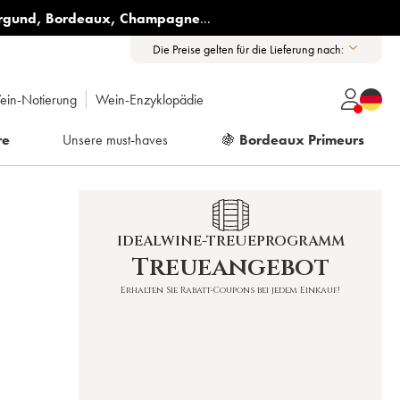
rgund
,
Bordeaux
,
Champagne
...
Die Preise gelten für die Lieferung nach:
ein-Notierung
Wein-Enzyklopädie
re
Unsere must-haves
🍇
Bordeaux Primeurs
IDEALWINE-TREUEPROGRAMM
Treueangebot
Erhalten Sie Rabatt-Coupons bei jedem Einkauf!