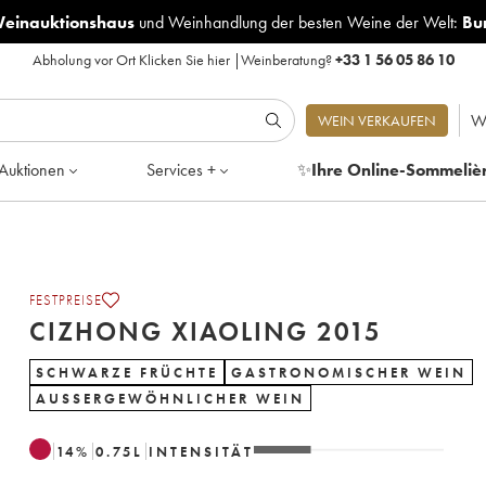
Weinauktionshaus
und
Weinhandlung der besten Weine der Welt:
Bu
Abholung vor Ort
Klicken Sie hier
|
Weinberatung?
+33 1 56 05 86 10
W
WEIN VERKAUFEN
Auktionen
Services +
✨
Ihre Online-Sommeliè
FESTPREISE
CIZHONG XIAOLING 2015
SCHWARZE FRÜCHTE
GASTRONOMISCHER WEIN
AUSSERGEWÖHNLICHER WEIN
14
%
0.75
L
INTENSITÄT