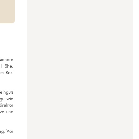
ionare 
 Höhe. 
m Rest 
inguts 
ut wie 
rektor 
ve und 
g. Vor 