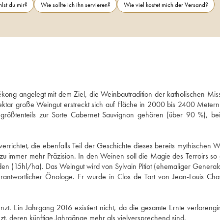
lst du mir?
Wie sollte ich ihn servieren?
Wie viel kostet mich der Versand?
g angelegt mit dem Ziel, die Weinbautradition der katholischen Miss
ektar große Weingut erstreckt sich auf Fläche in 2000 bis 2400 Metern
 größtenteils zur Sorte Cabernet Sauvignon gehören (über 90 %), bei
rrichtet, die ebenfalls Teil der Geschichte dieses bereits mythischen We
 zu immer mehr Präzision. In den Weinen soll die Magie des Terroirs so g
n (15hl/ha). Das Weingut wird von Sylvain Pitiot (ehemaliger Generaldi
rantwortlicher Önologe. Er wurde in Clos de Tart von Jean-Louis Cha
. Ein Jahrgang 2016 existiert nicht, da die gesamte Ernte verlorengin
 deren künftige Jahrgänge mehr als vielversprechend sind. 