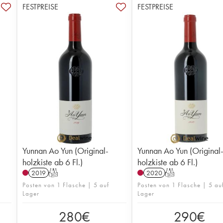
FESTPREISE
FESTPREISE
Yunnan Ao Yun (Original-
Yunnan Ao Yun (Original
holzkiste ab 6 Fl.)
holzkiste ab 6 Fl.)
2019
T
2020
T
Posten von 1 Flasche | 5 auf
Posten von 1 Flasche | 5 au
Lager
Lager
280
€
290
€