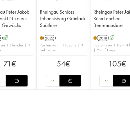
au Peter Jakob
Rheingau Schloss
Rheingau Peter Ja
ankt Nikolaus
Johannisberg Grünlack
Kühn Lenchen
e Gewächs
Spätlese
Beerenauslese
0
A
2022
2018
A
von 1 Flasche | 9
Posten von 1 Flasche | 4
Posten von 1 Demi-F
er
auf Lager
| 2 auf Lager
71
€
54
€
105
€