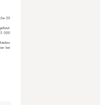
che 50 
ebaut. 
25 000 
itektur 
er bei 