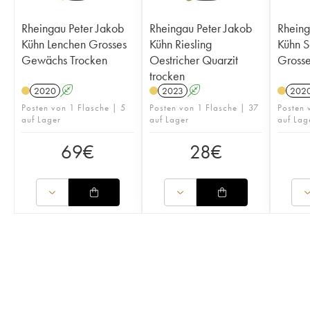
Rheingau Peter Jakob
Rheingau Peter Jakob
Rheing
Kühn Lenchen Grosses
Kühn Riesling
Kühn S
Gewächs Trocken
Oestricher Quarzit
Gross
trocken
2020
A
2023
A
202
Posten von 1 Flasche | 5
Posten von 1 Flasche | 37
Posten 
auf Lager
auf Lager
auf Lag
69
€
28
€