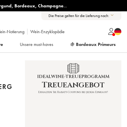
rgund
,
Bordeaux
,
Champagne
...
Die Preise gelten für die Lieferung nach:
ein-Notierung
Wein-Enzyklopädie
re
Unsere must-haves
🍇
Bordeaux Primeurs
IDEALWINE-TREUEPROGRAMM
Treueangebot
ERG
Erhalten Sie Rabatt-Coupons bei jedem Einkauf!