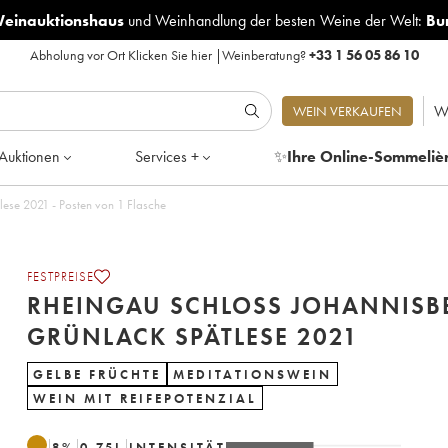
Weinauktionshaus
und
Weinhandlung der besten Weine der Welt:
Bu
Abholung vor Ort
Klicken Sie hier
|
Weinberatung?
+33 1 56 05 86 10
W
WEIN VERKAUFEN
Auktionen
Services +
✨
Ihre Online-Sommeliè
Rheingau Schloss Johannisberg Grünlack Spätlese 2021 - Posten von 1 Flasche
FESTPREISE
RHEINGAU SCHLOSS JOHANNISB
GRÜNLACK SPÄTLESE 2021
GELBE FRÜCHTE
MEDITATIONSWEIN
WEIN MIT REIFEPOTENZIAL
8
%
0.75
L
INTENSITÄT