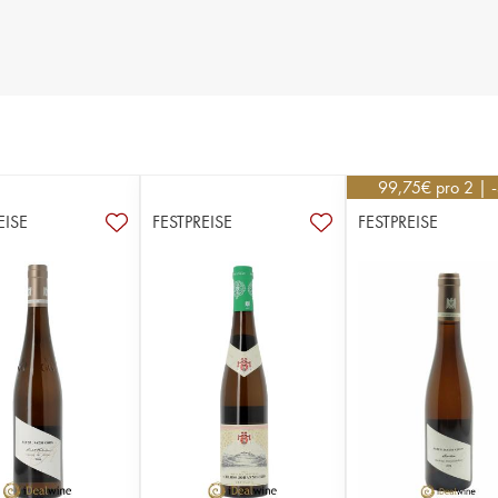
99,75
€
pro 2 | 
EISE
FESTPREISE
FESTPREISE