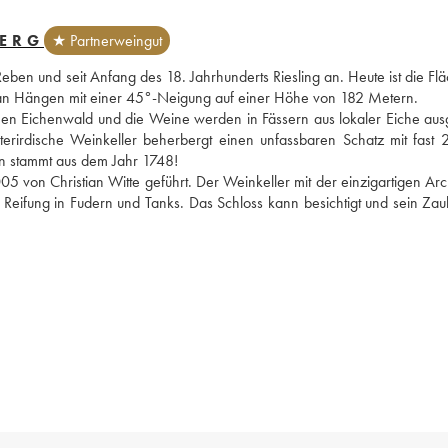
BERG
★ Partnerweingut
en und seit Anfang des 18. Jahrhunderts Riesling an. Heute ist die Flä
t an Hängen mit einer 45°-Neigung auf einer Höhe von 182 Metern. 
en Eichenwald und die Weine werden in Fässern aus lokaler Eiche ausg
terirdische Weinkeller beherbergt einen unfassbaren Schatz mit fast 
ein stammt aus dem Jahr 1748! 
05 von Christian Witte geführt. Der Weinkeller mit der einzigartigen Arch
ie Reifung in Fudern und Tanks. Das Schloss kann besichtigt und sein Zaub