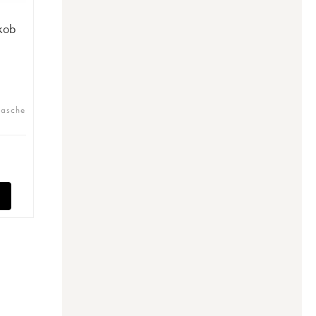
kob
lasche