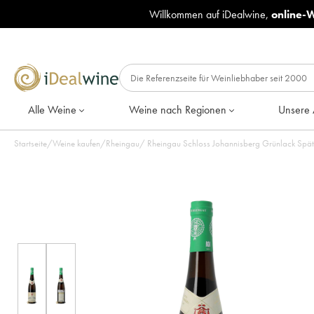
Willkommen auf iDealwine,
online-
Alle Weine
Weine nach Regionen
Unsere 
Startseite
/
Weine kaufen
/
Rheingau
/