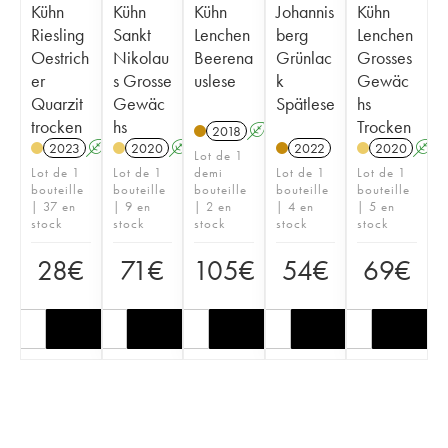
Kühn
Kühn
Kühn
Johannis
Kühn
Riesling
Sankt
Lenchen
berg
Lenchen
Oestrich
Nikolau
Beerena
Grünlac
Grosses
er
s Grosse
uslese
k
Gewäc
Quarzit
Gewäc
Spätlese
hs
trocken
hs
Trocken
2018
A
2023
A
2020
A
2022
2020
A
Lot de 1
Lot de 1
Lot de 1
demi
Lot de 1
Lot de 1
bouteille
bouteille
bouteille
bouteille
bouteille
| 37 en
| 9 en
| 2 en
| 4 en
| 5 en
stock
stock
stock
stock
stock
28
€
71
€
105
€
54
€
69
€