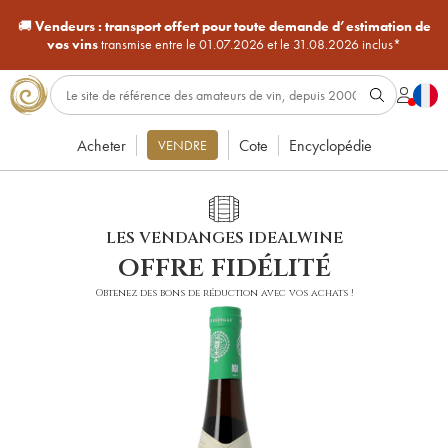
🚚
Vendeurs :
transport offert pour toute demande d’estimation de
vos vins
transmise entre le 01.07.2026 et le 31.08.2026 inclus*
Acheter
Cote
Encyclopédie
VENDRE
LES VENDANGES IDEALWINE
offre fidélité
Obtenez des bons de réduction avec vos achats !