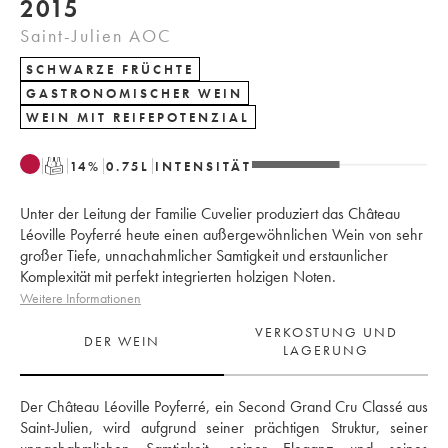
2015
Saint-Julien AOC
SCHWARZE FRÜCHTE
GASTRONOMISCHER WEIN
WEIN MIT REIFEPOTENZIAL
T
14
%
0.75
L
INTENSITÄT
Unter der Leitung der Familie Cuvelier produziert das Château
Léoville Poyferré heute einen außergewöhnlichen Wein von sehr
großer Tiefe, unnachahmlicher Samtigkeit und erstaunlicher
Komplexität mit perfekt integrierten holzigen Noten.
Weitere Informationen
VERKOSTUNG UND
DER WEIN
LAGERUNG
Der Château Léoville Poyferré, ein Second Grand Cru Classé aus 
Saint-Julien, wird aufgrund seiner prächtigen Struktur, seiner 