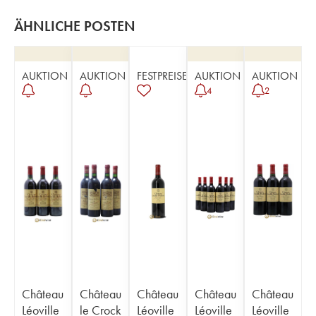
ÄHNLICHE POSTEN
AUKTION
AUKTION
FESTPREISE
AUKTION
AUKTION
4
2
Château
Château
Château
Château
Château
Léoville
le Crock
Léoville
Léoville
Léoville