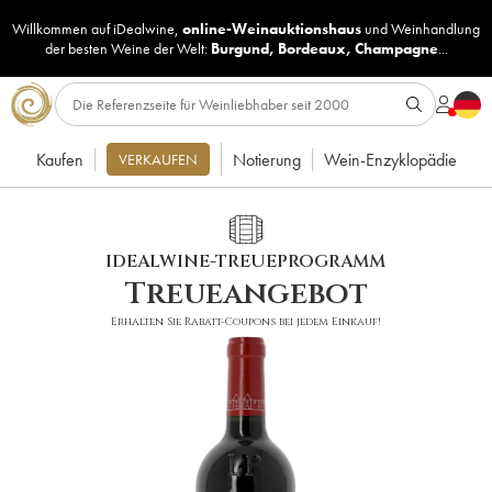
Willkommen auf iDealwine,
online-Weinauktionshaus
und
Weinhandlung
der besten Weine der Welt:
Burgund
,
Bordeaux
,
Champagne
...
Kaufen
Notierung
Wein-Enzyklopädie
VERKAUFEN
IDEALWINE-TREUEPROGRAMM
Treueangebot
Erhalten Sie Rabatt-Coupons bei jedem Einkauf!