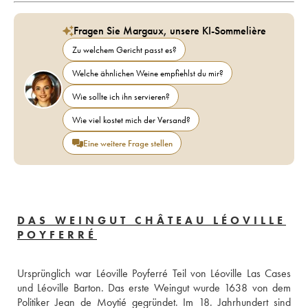
Fragen Sie Margaux, unsere KI-Sommelière
Zu welchem Gericht passt es?
Welche ähnlichen Weine empfiehlst du mir?
Wie sollte ich ihn servieren?
Wie viel kostet mich der Versand?
Eine weitere Frage stellen
DAS WEINGUT CHÂTEAU LÉOVILLE
POYFERRÉ
Ursprünglich war Léoville Poyferré Teil von Léoville Las Cases 
und Léoville Barton. Das erste Weingut wurde 1638 von dem 
Politiker Jean de Moytié gegründet. Im 18. Jahrhundert sind 