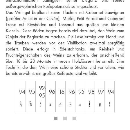
unnachahmlichen Samtigkeit, seiner Eleganz und seines 
außergewöhnlichen Reifepotenzials sehr geschätzt. 
Das Weingut bepflanzt seine Flächen mit Cabernet Sauvignon 
(größter Anteil in der Cuvée), Merlot, Petit Verdot und Cabernet 
Franc auf Kiesböden und Tonsand aus großen und kleinen 
Kieseln. Diese Böden tragen bereits viel dazu bei, den Wein zum 
Objekt der Begierde zu machen. Die Lese erfolgt von Hand und 
die Trauben werden vor der Vinifikation zweimal sorgfältig 
sortiert. Diese erfolgt in Edelstahltanks, um Reinheit und 
Fruchteigenschaften des Weins zu erhalten, der anschließend 
über 18 bis 20 Monate in neuen Holzfässern heranreift. Eine 
Technik, die dem Wein eine schöne Struktur und vor allem, wie 
bereits erwähnt, ein großes Reifepotenzial verleiht.
92-
94
95
96
16
96
95
98
97
94
95