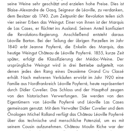
seine Weine sehr geschätzt und erzielen hohe Preise. Dies ist 
Blaise-Alexandre de Gasq, Seigneur de Léoville, zu verdanken, 
dem Besitzer ab 1740. Zum Zeitpunkt der Revolution teilen sich 
vier seiner Erben das Weingut. Einer von ihnen ist der Marquis 
de Las Cases, er flüchtet ins Ausland. Seinen Anteil konfisziert 
die Revolutions-Regierung. Anschließend entsteht daraus 
Léoville Barton. Bei der Teilung der übrigen Parzellen im Jahr 
1840 erbt Jeanne Poyferré, die Enkelin des Marquis, das 
heutige Weingut Château de Léoville Poyferré. 1855, kurze Zeit 
später, erfolgt die Klassifizierung der Médoc-Weine. Der 
ursprüngliche Weingut wird in drei Betriebe aufgeteilt, von 
denen jedes den Rang eines Deuxième Grand Cru Classé 
erhält. Nach mehreren Verkäufen erwirbt im Jahr 1920 eine 
Familie aus Nordfrankreich Léoville Poyferré, heute repräsentiert 
durch Didier Cuvelier. Das Schloss und der Haupthof zeugen  
von den historischen Verwerfungen. Sie werden von den 
Eigentümern von Léoville Poyferré und Léoville Las Cases 
gemeinsam genutzt. Mit dem Verwalter Didier Cuvelier und dem 
Önologen Michel Rolland verfügt das Château Léoville Poyferré 
über das technische und menschliche Potenzial, um es mit 
seinem Cousin aufzunehmen. Château Moulin Riche war der 