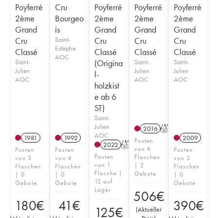
Poyferré
Cru
Poyferré
Poyferré
Poyferré
2ème
Bourgeo
2ème
2ème
2ème
Grand
is
Grand
Grand
Grand
Cru
Saint-
Cru
Cru
Cru
Estèphe
Classé
Classé
Classé
Classé
AOC
Saint-
(Origina
Saint-
Saint-
Julien
Julien
Julien
l-
AOC
AOC
AOC
holzkist
e ab 6
ST)
Saint-
Julien
2016
T
AOC
1981
1992
2009
Posten
2022
T
von 6
Posten
Posten
Posten
Posten
Flaschen
von 3
von 4
von 3
von 1
| 2
Flaschen
Flaschen
Flaschen
Flasche |
Gebote
| 0
| 0
| 0
12 auf
Gebote
Gebote
Gebote
Lager
506
€
180
€
41
€
390
€
125
€
(
Aktueller
Preis
)