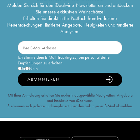
Melden Sie sich für den iDealwine-Newsletter an und entdecken
Sie unsere exklusiven Weinschätze!
Erhalten Sie direkt in Ihr Postfach handverlesene
Neuentdeckungen, limitierte Angebote, Neuigkeiten und fundierte
Analysen.
Ich stimme dem E-Mail-Tracking zu, um personalisierte
Empfehlungen zu erhalten
Ja
Nein
ABONNIEREN
Mit Ihrer Anmeldung erhalten Sie exklusiv ausgewählte Neuigkeiten, Angebote
und Einblicke von iDealwine.
Sie können sich jederzeit unkompliziert über den Link in jeder E-Mail abmelden.