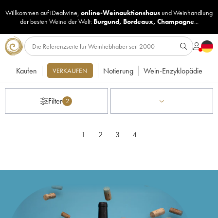
Willkommen auf iDealwine,
online-Weinauktionshaus
und
Weinhandlung
der besten Weine der Welt:
Burgund
,
Bordeaux
,
Champagne
...
Kaufen
Notierung
Wein-Enzyklopädie
VERKAUFEN
Filter
2
1
2
3
4