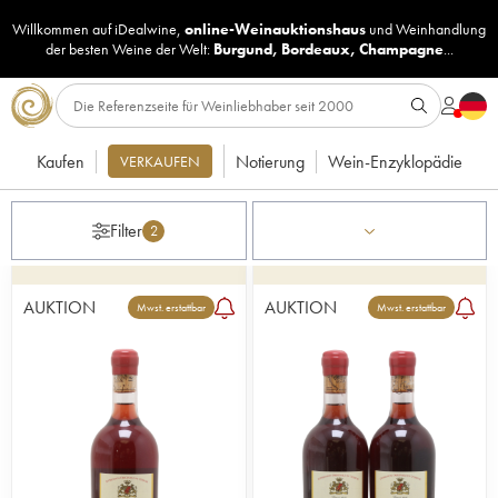
Willkommen auf iDealwine,
online-Weinauktionshaus
und
Weinhandlung
der besten Weine der Welt:
Burgund
,
Bordeaux
,
Champagne
...
Kaufen
Notierung
Wein-Enzyklopädie
VERKAUFEN
Filter
2
AUKTION
AUKTION
Mwst. erstattbar
Mwst. erstattbar