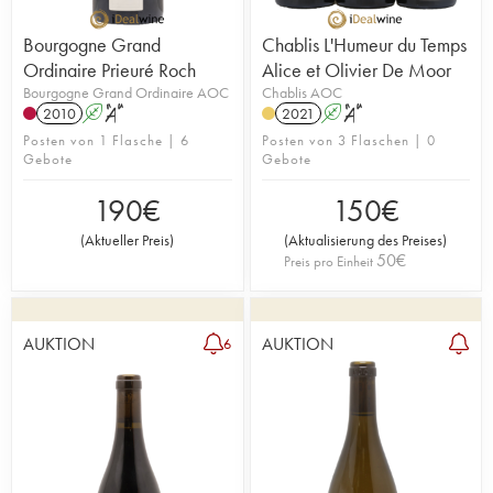
Bourgogne Grand
Chablis L'Humeur du Temps
Ordinaire Prieuré Roch
Alice et Olivier De Moor
Bourgogne Grand Ordinaire AOC
Chablis AOC
2010
A
S
2021
A
S
Posten von 1 Flasche | 6
Posten von 3 Flaschen | 0
Gebote
Gebote
190
€
150
€
(
Aktueller Preis
)
(
Aktualisierung des Preises
)
50
€
Preis pro Einheit
AUKTION
AUKTION
6