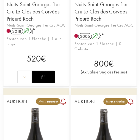
Nuits-Saint-Georges 1er
Nuits-Saint-Georges 1er
Cru Le Clos des Corvées
Cru Le Clos des Corvées
Prieuré Roch
Prieuré Roch
Nuits-Saint-Georges 1er Cru AOC
Nuits-Saint-Georges 1er Cru AOC
2018
A
S
2006
A
S
Posten von 1 Flasche | 1 auf
Posten von 1 Flasche | 0
Lager
Gebote
520
€
800
€
(
Aktualisierung des Preises
)
AUKTION
AUKTION
Mwst. erstattbar
Mwst. erstattbar