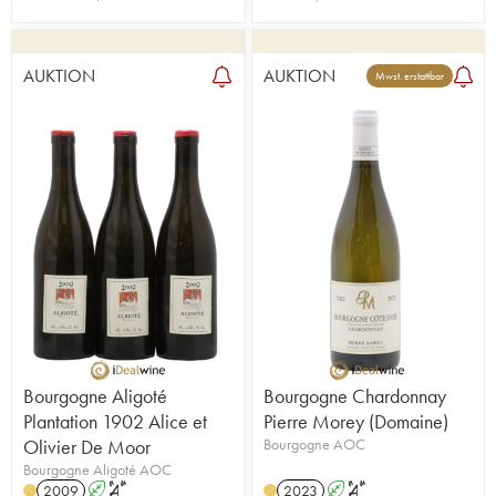
AUKTION
AUKTION
Mwst. erstattbar
Bourgogne Aligoté
Bourgogne Chardonnay
Plantation 1902 Alice et
Pierre Morey (Domaine)
Olivier De Moor
Bourgogne AOC
Bourgogne Aligoté AOC
2009
A
S
2023
A
S