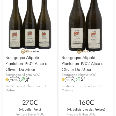
Bourgogne Aligoté
Bourgogne Aligoté
Plantation 1902 Alice et
Plantation 1902 Alice et
Olivier De Moor
Olivier De Moor
Bourgogne Aligoté AOC
Bourgogne Aligoté AOC
2020
A
S
2015
A
S
Posten von 3 Flaschen | 1
Posten von 2 Flaschen | 0
Gebot
Gebote
270
€
160
€
(
Aktueller Preis
)
(
Aktualisierung des Preises
)
90
€
80
€
Preis pro Einheit
Preis pro Einheit