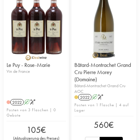
Le Puy - Rose-Marie
Bâtard-Montrachet Grand
Vin de France
Cru Pierre Morey
(Domaine)
Bâtard-Montrachet Grand Cru
AOC
2022
A
S
2022
A
S
Posten von 1 Flasche | 4 auf
Posten von 3 Flaschen | 0
Lager
Gebote
560
€
105
€
(
Aktualisierung des Preises
)