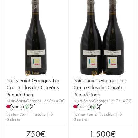
Nuits-Saint-Georges 1er
Nuits-Saint-Georges 1er
Cru Le Clos des Corvées
Cru Le Clos des Corvées
Prieuré Roch
Prieuré Roch
Nuits-Saint-Georges 1er Cru AOC
Nuits-Saint-Georges 1er Cru AOC
2003
A
S
2003
A
S
Posten von 1 Flasche | 0
Posten von 2 Flaschen | 0
Gebote
Gebote
750
€
1.500
€