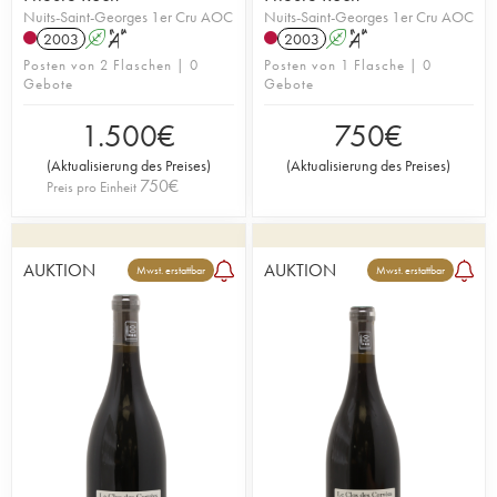
Nuits-Saint-Georges 1er Cru AOC
Nuits-Saint-Georges 1er Cru AOC
2003
A
S
2003
A
S
Posten von 2 Flaschen | 0
Posten von 1 Flasche | 0
Gebote
Gebote
1.500
€
750
€
(
Aktualisierung des Preises
)
(
Aktualisierung des Preises
)
750
€
Preis pro Einheit
AUKTION
AUKTION
Mwst. erstattbar
Mwst. erstattbar