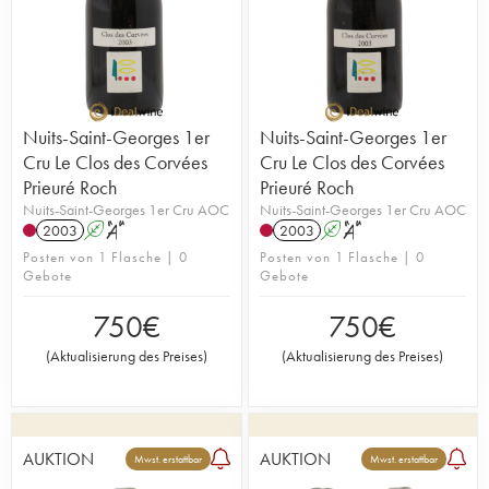
Nuits-Saint-Georges 1er
Nuits-Saint-Georges 1er
Cru Le Clos des Corvées
Cru Le Clos des Corvées
Prieuré Roch
Prieuré Roch
Nuits-Saint-Georges 1er Cru AOC
Nuits-Saint-Georges 1er Cru AOC
2003
A
S
2003
A
S
Posten von 1 Flasche | 0
Posten von 1 Flasche | 0
Gebote
Gebote
750
€
750
€
(
Aktualisierung des Preises
)
(
Aktualisierung des Preises
)
AUKTION
AUKTION
Mwst. erstattbar
Mwst. erstattbar