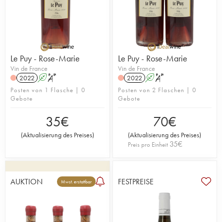
Le Puy - Rose-Marie
Le Puy - Rose-Marie
Vin de France
Vin de France
2022
A
S
2022
A
S
Posten von 1 Flasche | 0
Posten von 2 Flaschen | 0
Gebote
Gebote
35
€
70
€
(
Aktualisierung des Preises
)
(
Aktualisierung des Preises
)
35
€
Preis pro Einheit
AUKTION
FESTPREISE
Mwst. erstattbar