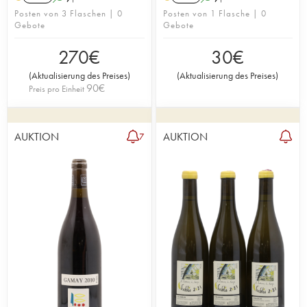
Posten von 3 Flaschen | 0
Posten von 1 Flasche | 0
Gebote
Gebote
270
€
30
€
(
Aktualisierung des Preises
)
(
Aktualisierung des Preises
)
90
€
Preis pro Einheit
AUKTION
AUKTION
7