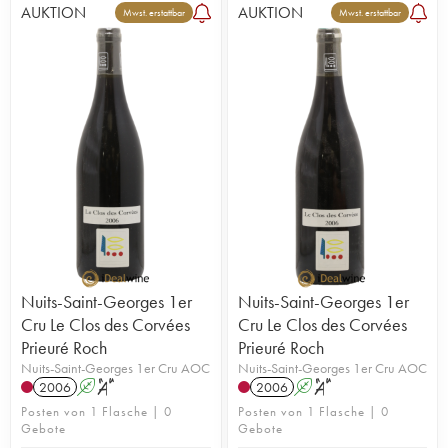
AUKTION
AUKTION
Mwst. erstattbar
Mwst. erstattbar
Nuits-Saint-Georges 1er
Nuits-Saint-Georges 1er
Cru Le Clos des Corvées
Cru Le Clos des Corvées
Prieuré Roch
Prieuré Roch
Nuits-Saint-Georges 1er Cru AOC
Nuits-Saint-Georges 1er Cru AOC
2006
A
S
2006
A
S
Posten von 1 Flasche | 0
Posten von 1 Flasche | 0
Gebote
Gebote