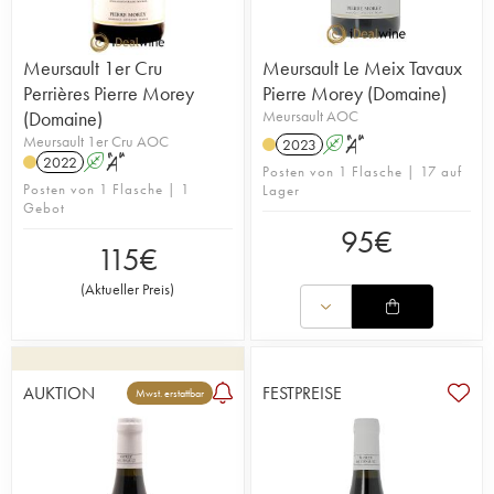
Meursault 1er Cru
Meursault Le Meix Tavaux
Perrières Pierre Morey
Pierre Morey (Domaine)
(Domaine)
Meursault AOC
Meursault 1er Cru AOC
2023
A
S
2022
A
S
Posten von 1 Flasche | 17 auf
Posten von 1 Flasche | 1
Lager
Gebot
95
€
115
€
(
Aktueller Preis
)
AUKTION
FESTPREISE
Mwst. erstattbar