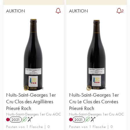
AUKTION
AUKTION
2
Nuits-Saint-Georges 1er
Nuits-Saint-Georges 1er
Cru Clos des Argillières
Cru Le Clos des Corvées
Prieuré Roch
Prieuré Roch
Nuits-Saint-Georges 1er Cru AOC
Nuits-Saint-Georges 1er Cru AOC
2021
A
S
2021
A
S
Posten von 1 Flasche | 0
Posten von 1 Flasche | 0