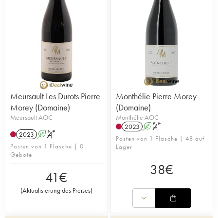
Meursault Les Durots Pierre
Monthélie Pierre Morey
Morey (Domaine)
(Domaine)
Meursault AOC
Monthélie AOC
2023
A
S
2023
A
S
Posten von 1 Flasche | 48 auf
Posten von 1 Flasche | 0
Lager
Gebote
38
€
41
€
(
Aktualisierung des Preises
)