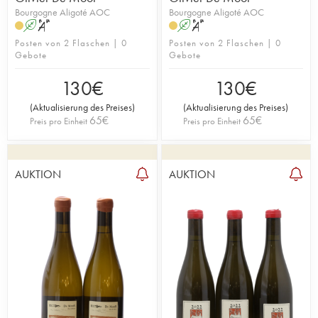
Bourgogne Aligoté AOC
Bourgogne Aligoté AOC
A
S
A
S
Posten von 2 Flaschen | 0
Posten von 2 Flaschen | 0
Gebote
Gebote
130
€
130
€
(
Aktualisierung des Preises
)
(
Aktualisierung des Preises
)
65
€
65
€
Preis pro Einheit
Preis pro Einheit
AUKTION
AUKTION