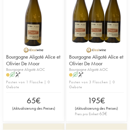
Bourgogne Aligoté Alice et
Bourgogne Aligoté Alice et
Olivier De Moor
Olivier De Moor
Bourgogne Aligoté AOC
Bourgogne Aligoté AOC
A
S
A
S
Posten von 1 Flasche | 0
Posten von 3 Flaschen | 0
Gebote
Gebote
65
€
195
€
(
Aktualisierung des Preises
)
(
Aktualisierung des Preises
)
65
€
Preis pro Einheit