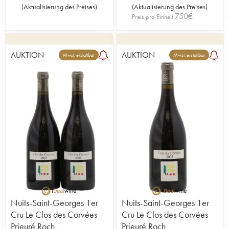
(
Aktualisierung des Preises
)
(
Aktualisierung des Preises
)
750
€
Preis pro Einheit
AUKTION
AUKTION
Mwst. erstattbar
Mwst. erstattbar
Nuits-Saint-Georges 1er
Nuits-Saint-Georges 1er
Cru Le Clos des Corvées
Cru Le Clos des Corvées
Prieuré Roch
Prieuré Roch