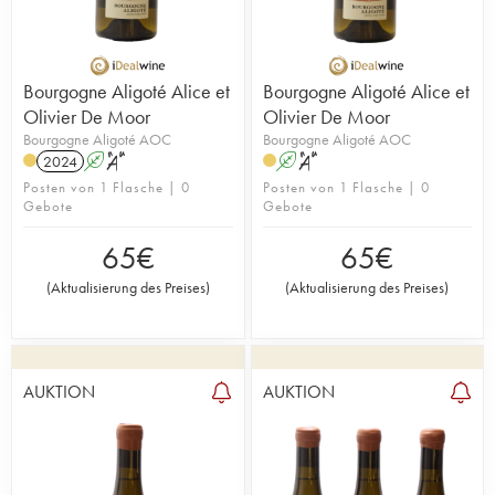
Bourgogne Aligoté Alice et
Bourgogne Aligoté Alice et
Olivier De Moor
Olivier De Moor
Bourgogne Aligoté AOC
Bourgogne Aligoté AOC
2024
A
S
A
S
Posten von 1 Flasche | 0
Posten von 1 Flasche | 0
Gebote
Gebote
65
€
65
€
(
Aktualisierung des Preises
)
(
Aktualisierung des Preises
)
AUKTION
AUKTION