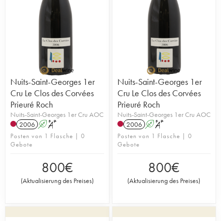
Nuits-Saint-Georges 1er
Nuits-Saint-Georges 1er
Cru Le Clos des Corvées
Cru Le Clos des Corvées
Prieuré Roch
Prieuré Roch
Nuits-Saint-Georges 1er Cru AOC
Nuits-Saint-Georges 1er Cru AOC
2006
A
S
2006
A
S
Posten von 1 Flasche | 0
Posten von 1 Flasche | 0
Gebote
Gebote
800
€
800
€
(
Aktualisierung des Preises
)
(
Aktualisierung des Preises
)