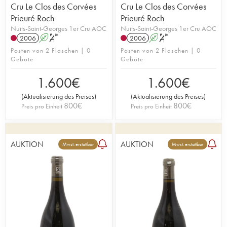
Cru Le Clos des Corvées
Cru Le Clos des Corvées
Prieuré Roch
Prieuré Roch
Nuits-Saint-Georges 1er Cru AOC
Nuits-Saint-Georges 1er Cru AOC
2006
A
S
2006
A
S
Posten von 2 Flaschen | 0
Posten von 2 Flaschen | 0
Gebote
Gebote
1.600
€
1.600
€
(
Aktualisierung des Preises
)
(
Aktualisierung des Preises
)
800
€
800
€
Preis pro Einheit
Preis pro Einheit
AUKTION
AUKTION
Mwst. erstattbar
Mwst. erstattbar