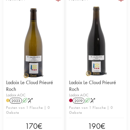
Ladoix Le Cloud Prieuré
Ladoix Le Cloud Prieuré
Roch
Roch
Ladoix AOC
Ladoix AOC
2023
A
S
2019
A
S
Posten von 1 Flasche | 0
Posten von 1 Flasche | 0
Gebote
Gebote
170
€
190
€