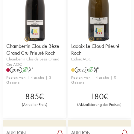
Chambertin Clos de Bèze
Ladoix Le Cloud Prieuré
Grand Cru Prieuré Roch
Roch
Chambertin Clos de Bèze Grand
Ladoix AOC
Cru AOC
2019
A
S
2023
A
S
Posten von 1 Flasche | 3
Posten von 1 Flasche | 0
Gebote
Gebote
885
€
180
€
(
Aktueller Preis
)
(
Aktualisierung des Preises
)
AUKTION
AUKTION