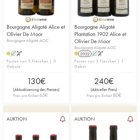
Bourgogne Aligoté Alice et
Bourgogne Aligoté
Olivier De Moor
Plantation 1902 Alice et
Bourgogne Aligoté AOC
Olivier De Moor
Bourgogne Aligoté AOC
A
S
2022
A
S
Posten von 2 Flaschen | 0
Posten von 3 Flaschen | 1
Gebote
Gebot
130
€
240
€
(
Aktualisierung des Preises
)
(
Aktueller Preis
)
65
€
80
€
Preis pro Einheit
Preis pro Einheit
AUKTION
AUKTION