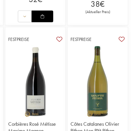
38
€
(
Aktueller Preis
)
FESTPREISE
FESTPREISE
Corbières Rosé Métisse
Côtes Catalanes Olivier
Maxime Magnon
Pithon Mon P'tit Pithon