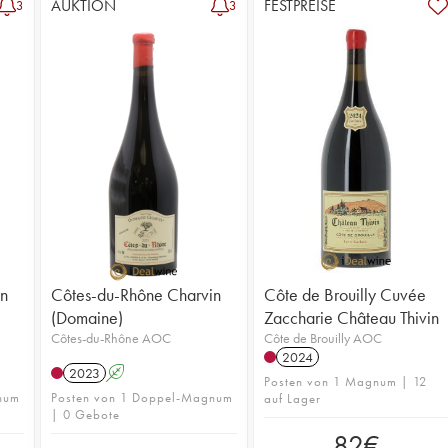
AUKTION
FESTPREISE
3
3
in
Côtes-du-Rhône Charvin
Côte de Brouilly Cuvée
(Domaine)
Zaccharie Château Thivin
Côtes-du-Rhône AOC
Côte de Brouilly AOC
2024
2023
A
Posten von 1 Magnum | 12
num
Posten von 1 Doppel-Magnum
auf Lager
| 0 Gebote
82
€