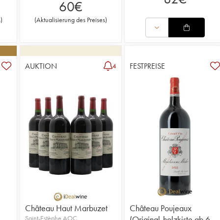
60
€
s
)
(
Aktualisierung des Preises
)
AUKTION
FESTPREISE
4
Château Haut Marbuzet
Château Poujeaux
Saint-Estèphe AOC
(Original-holzkiste ab 6