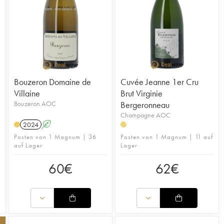
Bouzeron Domaine de
Cuvée Jeanne 1er Cru
Villaine
Brut Virginie
Bouzeron AOC
Bergeronneau
Champagne AOC
2024
A
H
Posten von 1 Magnum | 36
Posten von 1 Magnum | 11 auf
auf Lager
Lager
60
€
62
€