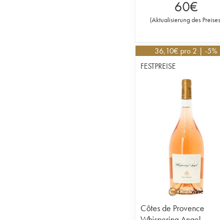
60
€
(
Aktualisierung des Preise
36,10
€
pro 2 | -5%
FESTPREISE
Côtes de Provence
Whispering Angel