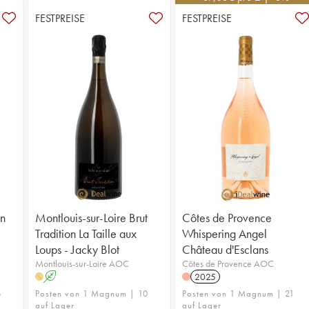
FESTPREISE
FESTPREISE
in
Montlouis-sur-Loire Brut
Côtes de Provence
Tradition La Taille aux
Whispering Angel
Loups - Jacky Blot
Château d'Esclans
Montlouis-sur-Loire AOC
Côtes de Provence AOC
A
2025
H
6
Posten von 1 Magnum | 10
Posten von 1 Magnum | 21
auf Lager
auf Lager