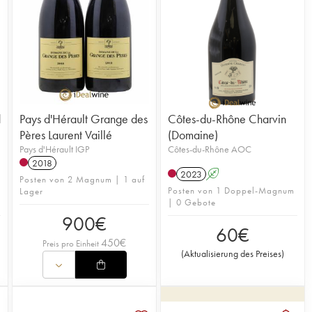
d
Pays d'Hérault Grange des
Côtes-du-Rhône Charvin
Pères Laurent Vaillé
(Domaine)
Pays d'Hérault IGP
Côtes-du-Rhône AOC
2018
2023
A
Posten von 2 Magnum | 1 auf
Posten von 1 Doppel-Magnum
Lager
| 0 Gebote
900
€
60
€
450
€
Preis pro Einheit
(
Aktualisierung des Preises
)