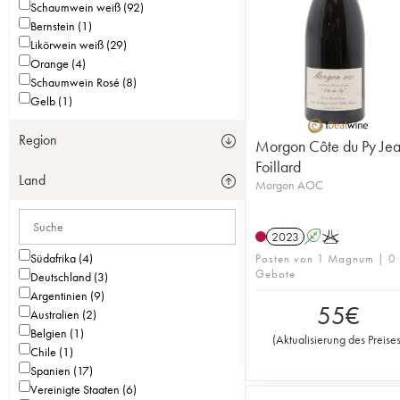
Schaumwein weiß (92)
Bernstein (1)
Likörwein weiß (29)
Orange (4)
Schaumwein Rosé (8)
Gelb (1)
Region
Morgon Côte du Py Je
Foillard
Land
Morgon AOC
2023
A
K
Südafrika (4)
Posten von 1 Magnum | 0
Gebote
Deutschland (3)
Argentinien (9)
55
€
Australien (2)
Belgien (1)
(
Aktualisierung des Preise
Chile (1)
Spanien (17)
Vereinigte Staaten (6)