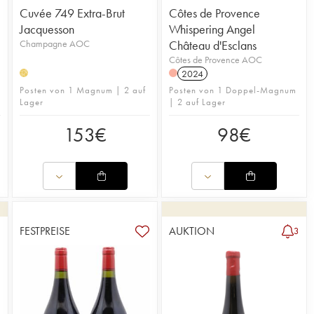
Cuvée 749 Extra-Brut
Côtes de Provence
Jacquesson
Whispering Angel
Champagne AOC
Château d'Esclans
Côtes de Provence AOC
2024
H
Posten von 1 Magnum | 2 auf
Posten von 1 Doppel-Magnum
Lager
| 2 auf Lager
153
€
98
€
FESTPREISE
AUKTION
3