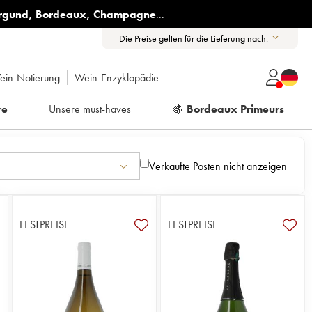
rgund
,
Bordeaux
,
Champagne
...
Die Preise gelten für die Lieferung nach:
ein-Notierung
Wein-Enzyklopädie
re
Unsere must-haves
🍇
Bordeaux Primeurs
Verkaufte Posten nicht anzeigen
FESTPREISE
FESTPREISE