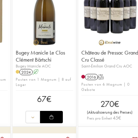
Bugey Manicle Le Clos
Château de Pressac Gran
Clément Bärtschi
Cru Classé
Bugey Manicle AOC
Saint-Émilion Grand Cru AOC
2024
A
2016
T
num
Posten von 1 Magnum | 8 auf
Posten von 6 Magnum | 0
Lager
Gebote
67
€
270
€
(
Aktualisierung des Preises
)
45
€
Preis pro Einheit