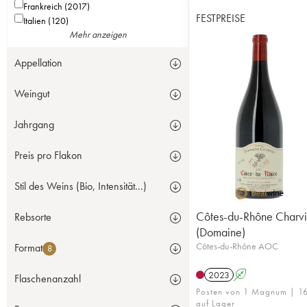
Frankreich (2017)
FESTPREISE
Italien (120)
Mehr anzeigen
Appellation
Weingut
Jahrgang
Preis pro Flakon
Stil des Weins (Bio, Intensität...)
Côtes-du-Rhône Charv
Rebsorte
(Domaine)
Côtes-du-Rhône AOC
Format
8
2023
A
Flaschenanzahl
Posten von 1 Magnum | 1
auf Lager