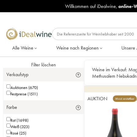
Willkommen auf iDealwine,
online-
Alle Weine
Weine nach Regionen
Unsere 
Filter löschen
Weine im Verkauf:
Mag
Verkaufstyp
Methusalem Nebukadn
Auktionen (670)
Festpreise (1511)
AUKTION
Mwst. erstattbar
Farbe
Rot (1698)
Weiß (323)
Rosé (25)