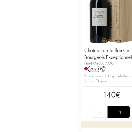
Château du Taillan Cru
Bourgeois Exceptionnel
Haut Médoc AOC
2020
T
Posten von 1 Doppel-Mag
| 1 auf Lager
140
€