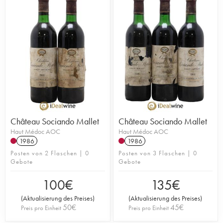
Château Sociando Mallet
Château Sociando Mallet
Haut Médoc AOC
Haut Médoc AOC
1986
1986
Posten von 2 Flaschen | 0
Posten von 3 Flaschen | 0
Gebote
Gebote
100
€
135
€
(
Aktualisierung des Preises
)
(
Aktualisierung des Preises
)
50
€
45
€
Preis pro Einheit
Preis pro Einheit