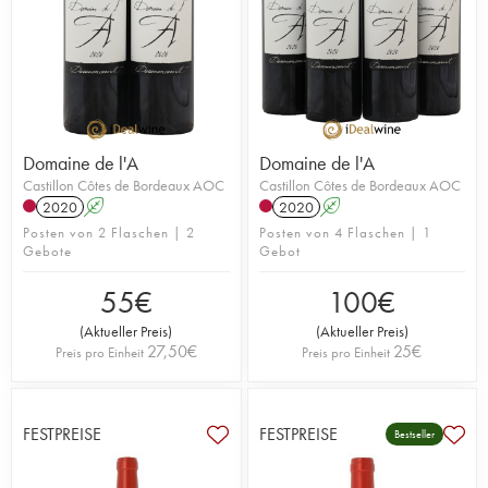
Domaine de l'A
Domaine de l'A
Castillon Côtes de Bordeaux AOC
Castillon Côtes de Bordeaux AOC
2020
A
2020
A
Posten von 2 Flaschen | 2
Posten von 4 Flaschen | 1
Gebote
Gebot
55
€
100
€
(
Aktueller Preis
)
(
Aktueller Preis
)
27,50
€
25
€
Preis pro Einheit
Preis pro Einheit
FESTPREISE
FESTPREISE
Bestseller