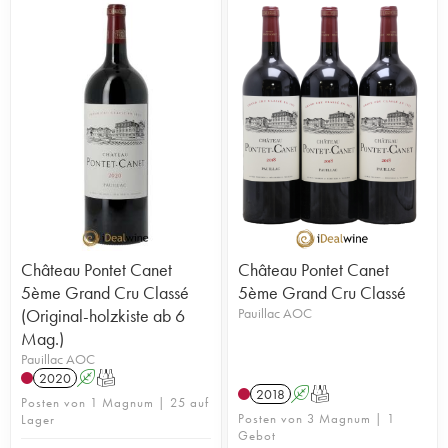
Château Pontet Canet
Château Pontet Canet
5ème Grand Cru Classé
5ème Grand Cru Classé
(Original-holzkiste ab 6
Pauillac AOC
Mag.)
Pauillac AOC
2020
A
T
2018
A
T
Posten von 1 Magnum | 25 auf
Posten von 3 Magnum | 1
Lager
Gebot