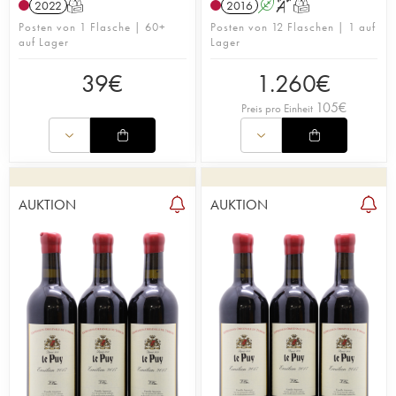
2022
T
2016
A
S
T
Posten von 1 Flasche | 60+
Posten von 12 Flaschen | 1 auf
auf Lager
Lager
39
€
1.260
€
105
€
Preis pro Einheit
AUKTION
AUKTION