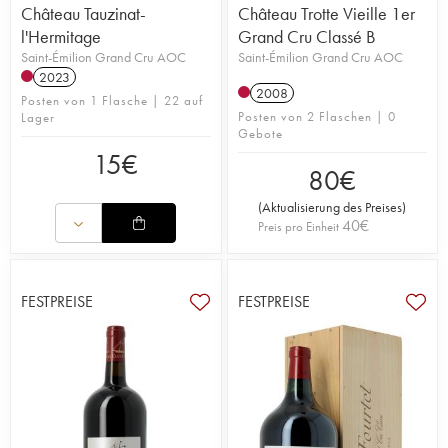
Château Tauzinat-
Château Trotte Vieille 1er
l'Hermitage
Grand Cru Classé B
Saint-Émilion Grand Cru AOC
Saint-Émilion Grand Cru AOC
2023
2008
Posten von 1 Flasche | 22 auf
Posten von 2 Flaschen | 0
Lager
Gebote
15
€
80
€
(
Aktualisierung des Preises
)
40
€
Preis pro Einheit
FESTPREISE
FESTPREISE