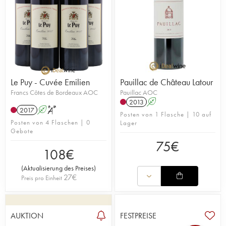
Le Puy - Cuvée Emilien
Pauillac de Château Latour
Francs Côtes de Bordeaux AOC
Pauillac AOC
2013
A
2017
A
S
Posten von 1 Flasche | 10 auf
Posten von 4 Flaschen | 0
Lager
Gebote
75
€
108
€
(
Aktualisierung des Preises
)
27
€
Preis pro Einheit
AUKTION
FESTPREISE