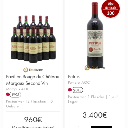
100
Pavillon Rouge du Château
Petrus
Margaux Second Vin
Pomerol AOC
Margaux AOC
2015
1993
Posten von 1 Flasche | 1 auf
Posten von 12 Flaschen | 0
Lager
Gebote
3.400
€
960
€
(
Aktualisierung des Preises
)