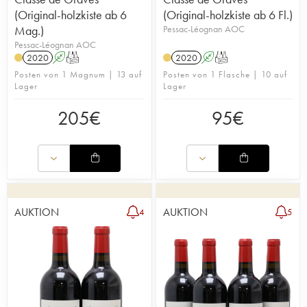
(Original-holzkiste ab 6
(Original-holzkiste ab 6 Fl.)
Mag.)
Pessac-Léognan AOC
Pessac-Léognan AOC
2020
A
T
2020
A
T
Posten von 1 Magnum | 13 auf
Posten von 1 Flasche | 10 auf
Lager
Lager
205
€
95
€
AUKTION
AUKTION
4
5