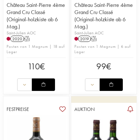
Château Saint-Pierre 4ème
Château Saint-Pierre 4ème
Grand Cru Classé
Grand Cru Classé
(Original-holzkiste ab 6
(Original-holzkiste ab 6
Mag.)
Mag.)
Saint-Julien AOC
Saint-Julien AOC
2020
T
2019
T
Posten von 1 Magnum | 18 auf
Posten von 1 Magnum | 6 auf
Lager
Lager
110
€
99
€
FESTPREISE
AUKTION