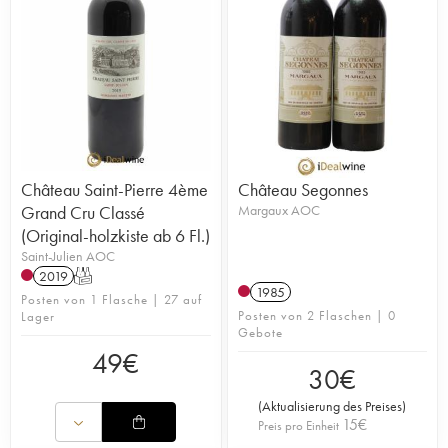
Château Saint-Pierre 4ème
Château Segonnes
Grand Cru Classé
Margaux AOC
(Original-holzkiste ab 6 Fl.)
Saint-Julien AOC
2019
T
1985
Posten von 1 Flasche | 27 auf
Posten von 2 Flaschen | 0
Lager
Gebote
49
€
30
€
(
Aktualisierung des Preises
)
15
€
Preis pro Einheit