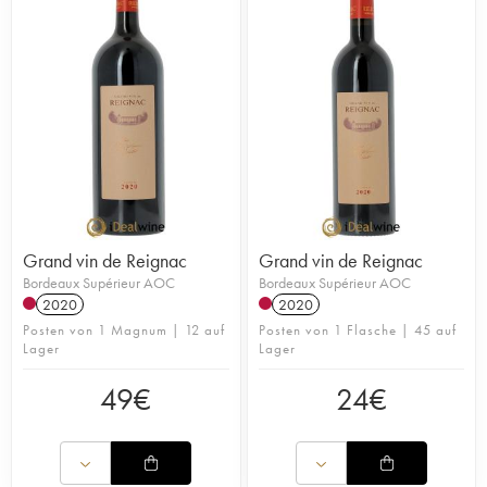
Grand vin de Reignac
Grand vin de Reignac
Bordeaux Supérieur AOC
Bordeaux Supérieur AOC
2020
2020
Posten von 1 Magnum | 12 auf
Posten von 1 Flasche | 45 auf
Lager
Lager
49
€
24
€