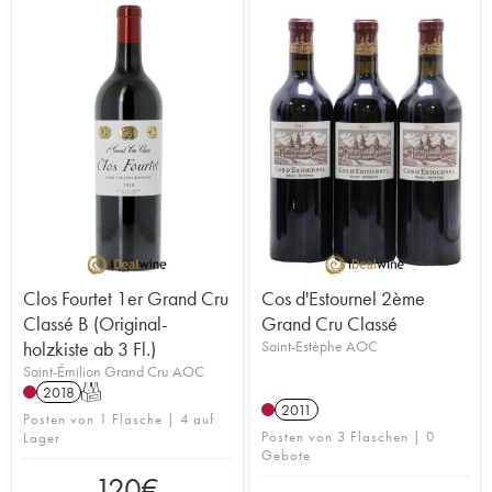
Clos Fourtet 1er Grand Cru
Cos d'Estournel 2ème
Classé B (Original-
Grand Cru Classé
holzkiste ab 3 Fl.)
Saint-Estèphe AOC
Saint-Émilion Grand Cru AOC
2018
T
2011
Posten von 1 Flasche | 4 auf
Posten von 3 Flaschen | 0
Lager
Gebote
120
€