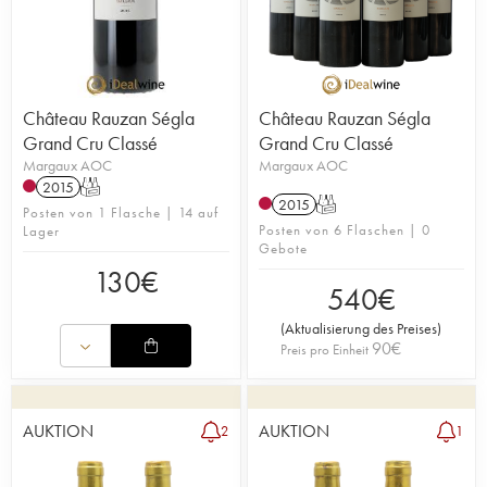
Château Rauzan Ségla
Château Rauzan Ségla
Grand Cru Classé
Grand Cru Classé
Margaux AOC
Margaux AOC
2015
T
2015
T
Posten von 1 Flasche | 14 auf
Posten von 6 Flaschen | 0
Lager
Gebote
130
€
540
€
(
Aktualisierung des Preises
)
90
€
Preis pro Einheit
AUKTION
AUKTION
2
1