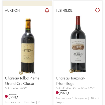
AUKTION
FESTPREISE
Château Talbot 4ème
Château Tauzinat-
Grand Cru Classé
l'Hermitage
Saint-Julien AOC
Saint-Émilion Grand Cru AOC
2023
1998
Posten von 1 Magnum | 18 auf
Posten von 1 Flasche | 0
Lager