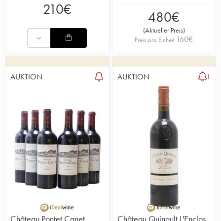
210
€
480
€
(
Aktueller Preis
)
160
€
Preis pro Einheit
AUKTION
AUKTION
1
Château Pontet Canet
Château Quinault L'Enclos