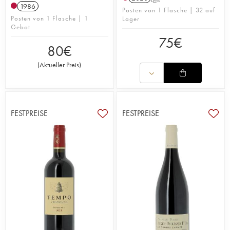
1986
Posten von 1 Flasche | 32 auf
Posten von 1 Flasche | 1
Lager
Gebot
75
€
80
€
(
Aktueller Preis
)
FESTPREISE
FESTPREISE