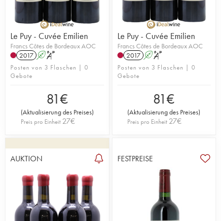
Le Puy - Cuvée Emilien
Le Puy - Cuvée Emilien
Francs Côtes de Bordeaux AOC
Francs Côtes de Bordeaux AOC
2017
A
S
2017
A
S
Posten von 3 Flaschen | 0
Posten von 3 Flaschen | 0
Gebote
Gebote
81
€
81
€
(
Aktualisierung des Preises
)
(
Aktualisierung des Preises
)
27
€
27
€
Preis pro Einheit
Preis pro Einheit
AUKTION
FESTPREISE