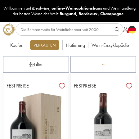
Willkommen auf iDealwine,
online-Weinauktionshaus
und
Weinhandlung
der besten Weine der Welt:
Burgund
,
Bordeaux
,
Champagne
...
Kaufen
Notierung
Wein-Enzyklopädie
VERKAUFEN
Filter
FESTPREISE
FESTPREISE