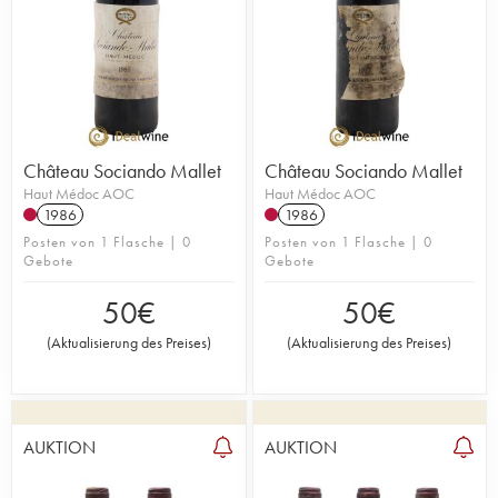
Château Sociando Mallet
Château Sociando Mallet
Haut Médoc AOC
Haut Médoc AOC
1986
1986
Posten von 1 Flasche | 0
Posten von 1 Flasche | 0
Gebote
Gebote
50
€
50
€
(
Aktualisierung des Preises
)
(
Aktualisierung des Preises
)
AUKTION
AUKTION