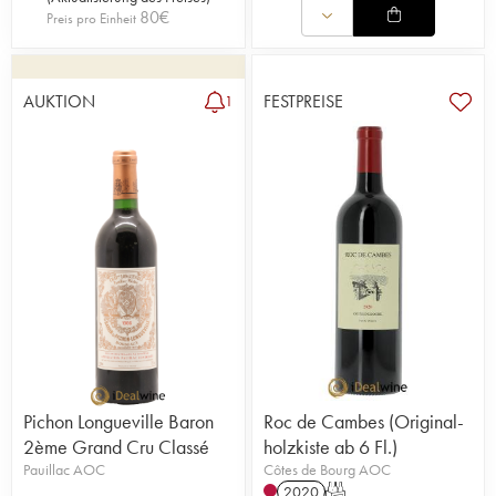
80
€
Preis pro Einheit
AUKTION
FESTPREISE
1
Pichon Longueville Baron
Roc de Cambes (Original-
2ème Grand Cru Classé
holzkiste ab 6 Fl.)
Pauillac AOC
Côtes de Bourg AOC
2020
T