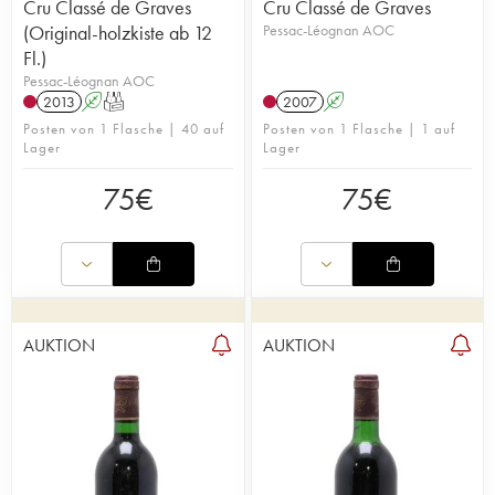
Cru Classé de Graves
Cru Classé de Graves
(Original-holzkiste ab 12
Pessac-Léognan AOC
Fl.)
Pessac-Léognan AOC
2013
A
T
2007
A
Posten von 1 Flasche | 40 auf
Posten von 1 Flasche | 1 auf
Lager
Lager
75
€
75
€
AUKTION
AUKTION