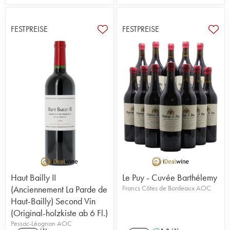
FESTPREISE
FESTPREISE
Haut Bailly II
Le Puy - Cuvée Barthélemy
(Anciennement La Parde de
Francs Côtes de Bordeaux AOC
Haut-Bailly) Second Vin
(Original-holzkiste ab 6 Fl.)
Pessac-Léognan AOC