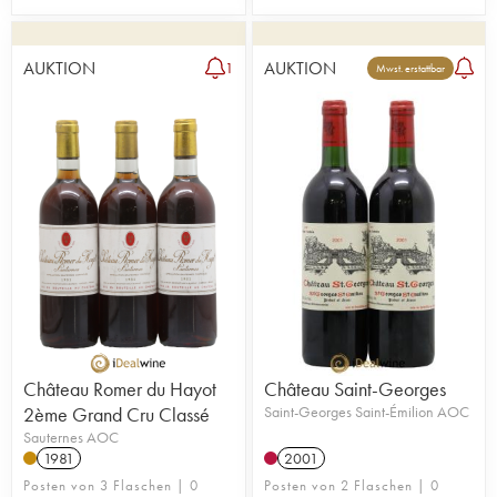
AUKTION
AUKTION
1
Mwst. erstattbar
Château Romer du Hayot
Château Saint-Georges
2ème Grand Cru Classé
Saint-Georges Saint-Émilion AOC
Sauternes AOC
1981
2001
Posten von 3 Flaschen | 0
Posten von 2 Flaschen | 0