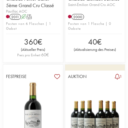
5ème Grand Cru Classé
Saint-Émilion Grand Cru AOC
Pauillac AOC
2011
A
T
2000
Posten von 6 Flaschen | 1
Posten von 1 Flasche | 0
Gebot
Gebote
360
€
40
€
(
Aktueller Preis
)
(
Aktualisierung des Preises
)
60
€
Preis pro Einheit
FESTPREISE
AUKTION
1