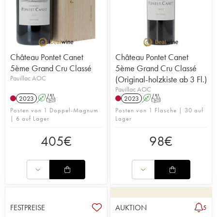
Château Pontet Canet
Château Pontet Canet
5ème Grand Cru Classé
5ème Grand Cru Classé
Pauillac AOC
(Original-holzkiste ab 3 Fl.)
Pauillac AOC
2023
A
T
2023
A
T
Posten von 1 Doppel-Magnum
Posten von 1 Flasche | 30 auf
| 6 auf Lager
Lager
405
€
98
€
FESTPREISE
AUKTION
5