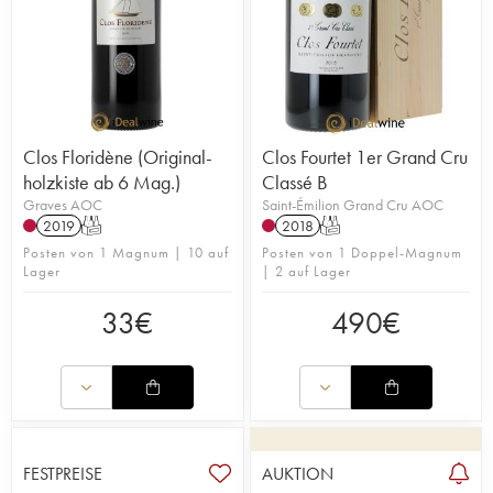
Clos Floridène (Original-
Clos Fourtet 1er Grand Cru
holzkiste ab 6 Mag.)
Classé B
Graves AOC
Saint-Émilion Grand Cru AOC
2019
T
2018
T
Posten von 1 Magnum | 10 auf
Posten von 1 Doppel-Magnum
Lager
| 2 auf Lager
33
€
490
€
FESTPREISE
AUKTION