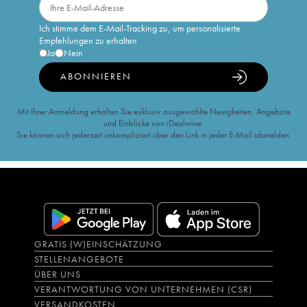
Ich stimme dem E-Mail-Tracking zu, um personalisierte
Empfehlungen zu erhalten
Ja
Nein
ABONNIEREN
Mit Ihrer Anmeldung erhalten Sie exklusiv ausgewählte Neuigkeiten, Angebote
und Einblicke von iDealwine.
Sie können sich jederzeit unkompliziert über den Link in jeder E-Mail abmelden.
GRATIS (W)EINSCHÄTZUNG
STELLENANGEBOTE
ÜBER UNS
VERANTWORTUNG VON UNTERNEHMEN (CSR)
VERSANDKOSTEN