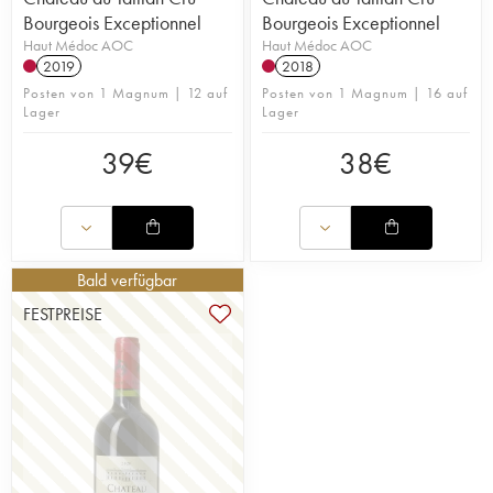
Bourgeois Exceptionnel
Bourgeois Exceptionnel
Haut Médoc AOC
Haut Médoc AOC
2019
2018
Posten von 1 Magnum | 12 auf
Posten von 1 Magnum | 16 auf
Lager
Lager
39
€
38
€
Bald verfügbar
FESTPREISE