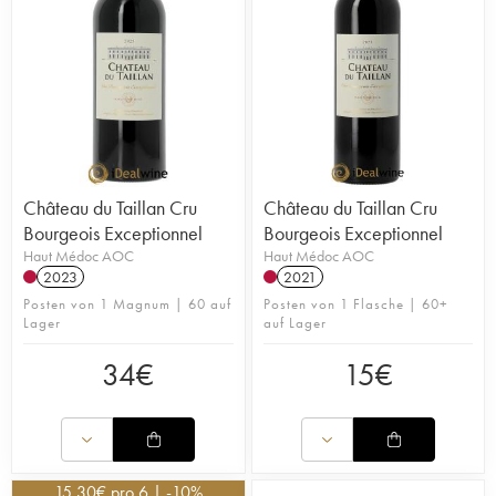
Château du Taillan Cru
Château du Taillan Cru
Bourgeois Exceptionnel
Bourgeois Exceptionnel
Haut Médoc AOC
Haut Médoc AOC
2023
2021
Posten von 1 Magnum | 60 auf
Posten von 1 Flasche | 60+
Lager
auf Lager
34
€
15
€
15,30
€
pro 6 | -10%