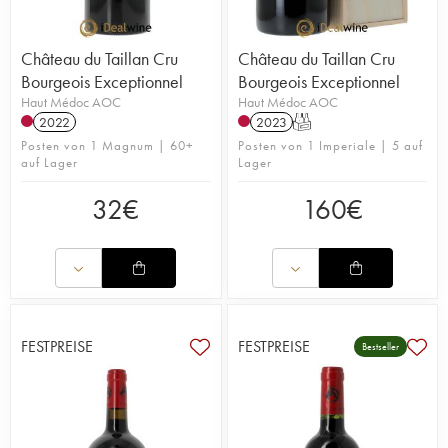
Château du Taillan Cru
Château du Taillan Cru
Bourgeois Exceptionnel
Bourgeois Exceptionnel
Haut Médoc AOC
Haut Médoc AOC
2022
2023
T
Posten von 1 Magnum | 60+
Posten von 1 Imperiale | 5 auf
auf Lager
Lager
32
€
160
€
FESTPREISE
FESTPREISE
Bestseller