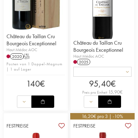
Château du Taillan Cru
Château du Taillan Cru
Bourgeois Exceptionnel
Bourgeois Exceptionnel
Haut Médoc AOC
Haut Médoc AOC
2020
T
2025
Posten von 1 Doppel-Magnum
| 1 auf Lager
140
€
95,40
€
15,90
€
Preis pro Einheit
16,20
€
pro 3 | -10%
FESTPREISE
FESTPREISE