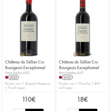
Château du Taillan Cru
Château du Taillan Cru
Bourgeois Exceptionnel
Bourgeois Exceptionnel
Haut Médoc AOC
Haut Médoc AOC
2022
2022
Posten von 1 Doppel-Magnum
Posten von 1 Flasche | 60+
| 9 auf Lager
auf Lager
110
€
18
€