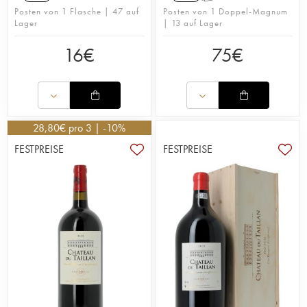
Posten von 1 Flasche | 47 auf
Posten von 1 Doppel-Magnum
Lager
| 13 auf Lager
16
€
75
€
28,80
€
pro 3 | -10%
FESTPREISE
FESTPREISE