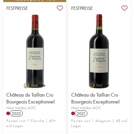
FESTPREISE
FESTPREISE
Château du Taillan Cru
Château du Taillan Cru
Bourgeois Exceptionnel
Bourgeois Exceptionnel
Haut Médoc AOC
Haut Médoc AOC
2023
2021
Posten von 1 Flasche | 60+
Posten von 1 Magnum | 48 auf
auf Lager
Lager