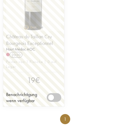
Château du Taillan Cru
Bourgeois Exceptionnel
Haut Médoc AOC
2020
Posten von 1 Flasche | 0 auf
Lager
19
€
Benachrichtigung
wenn verfügbar
1