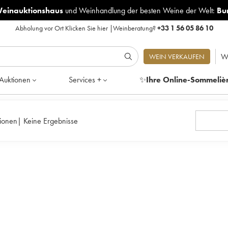
Weinauktionshaus
und
Weinhandlung der besten Weine der Welt:
Bu
Abholung vor Ort
Klicken Sie hier
|
Weinberatung?
+33 1 56 05 86 10
W
WEIN VERKAUFEN
Auktionen
Services +
✨
Ihre Online-Sommeliè
ionen
|
Keine Ergebnisse