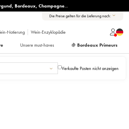
rgund
,
Bordeaux
,
Champagne
...
Die Preise gelten für die Lieferung nach:
ein-Notierung
Wein-Enzyklopädie
re
Unsere must-haves
🍇
Bordeaux Primeurs
Verkaufte Posten nicht anzeigen