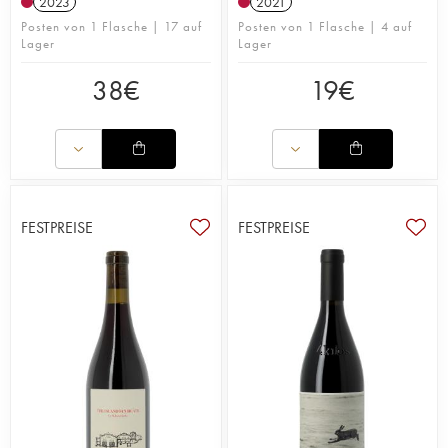
2023
2021
Posten von 1 Flasche | 17 auf
Posten von 1 Flasche | 4 auf
Lager
Lager
38
€
19
€
FESTPREISE
FESTPREISE