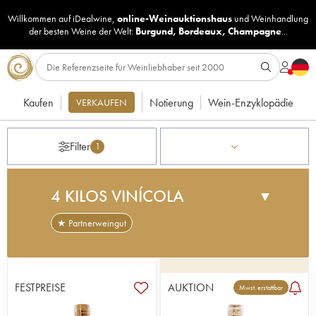
Willkommen auf iDealwine,
online-Weinauktionshaus
und
Weinhandlung
der besten Weine der Welt:
Burgund
,
Bordeaux
,
Champagne
...
Kaufen
Notierung
Wein-Enzyklopädie
VERKAUFEN
Filter
1
4 KILOS VINÍCOLA
▼
★ Partnerweingut
Die im Südosten der Insel Mallorca gelegene
Domaine 4 Kilos Vinicola wurde im Jahr 2006 von
Sergio Caballero und Francesco Grimalt
FESTPREISE
AUKTION
Mwst. erstattbar
gegründet. Beide begannen ihr Geschäft auf
einfache Weise mit einem Milchtank und alten