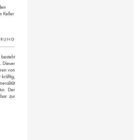
den
 Keller
ERUNG
besteht 
 Dieser 
ren von 
räftig, 
ralität 
ur. Der 
bar zur 