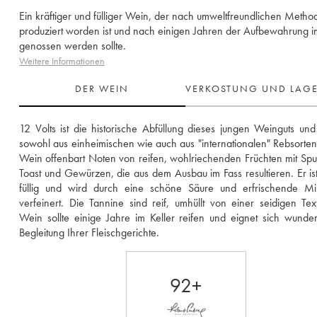
Ein kräftiger und fülliger Wein, der nach umweltfreundlichen Metho
produziert worden ist und nach einigen Jahren der Aufbewahrung im
genossen werden sollte.
Weitere Informationen
DER WEIN
VERKOSTUNG UND LAG
12 Volts ist die historische Abfüllung dieses jungen Weinguts und 
sowohl aus einheimischen wie auch aus "internationalen" Rebsorten.
Wein offenbart Noten von reifen, wohlriechenden Früchten mit Spu
Toast und Gewürzen, die aus dem Ausbau im Fass resultieren. Er ist k
füllig und wird durch eine schöne Säure und erfrischende Mine
verfeinert. Die Tannine sind reif, umhüllt von einer seidigen Text
Wein sollte einige Jahre im Keller reifen und eignet sich wunder
Begleitung Ihrer Fleischgerichte.
92+