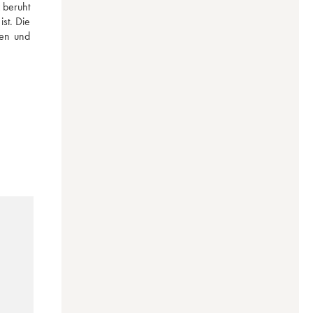
beruht 
t. Die 
en und 