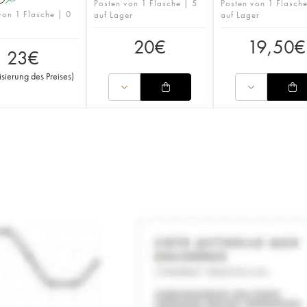
Posten von 1 Flasche | 5
Posten von 1 Flasche
von 1 Flasche | 0
auf Lager
auf Lager
20
€
19,50
€
23
€
isierung des Preises
)