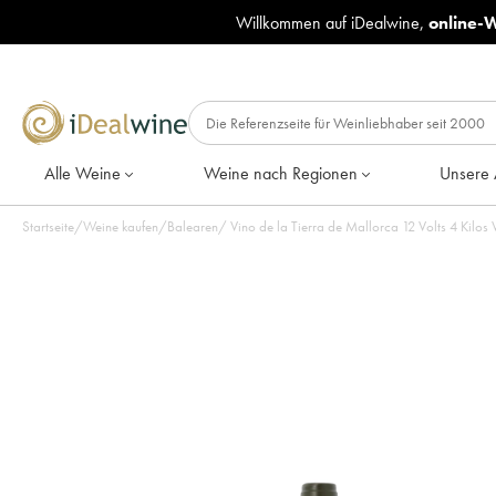
Willkommen auf iDealwine,
online-
Alle Weine
Weine nach Regionen
Unsere 
Startseite
/
Weine kaufen
/
Balearen
/