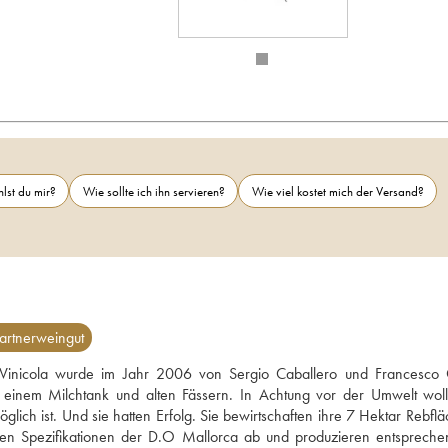
lst du mir?
Wie sollte ich ihn servieren?
Wie viel kostet mich der Versand?
artnerweingut
Vinicola wurde im Jahr 2006 von Sergio Caballero und Francesco G
einem Milchtank und alten Fässern. In Achtung vor der Umwelt wollt
ch ist. Und sie hatten Erfolg. Sie bewirtschaften ihre 7 Hektar Rebfläc
den Spezifikationen der D.O Mallorca ab und produzieren entspreche