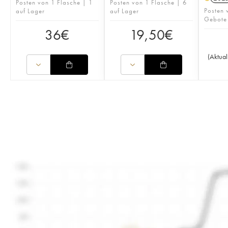
Posten von 1 Flasche | 1
Posten von 1 Flasche | 6
Posten 
auf Lager
auf Lager
Gebote
36
€
19,50
€
(
Aktual