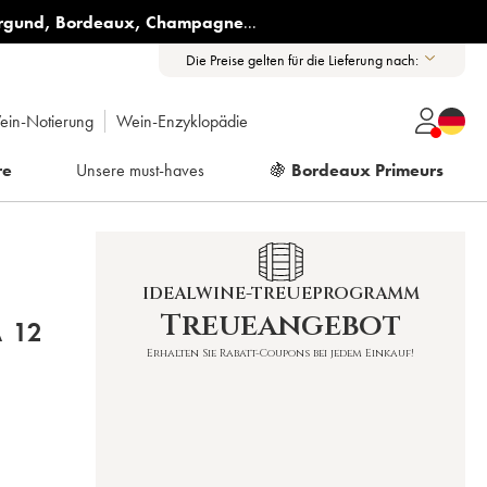
rgund
,
Bordeaux
,
Champagne
...
Die Preise gelten für die Lieferung nach:
ein-Notierung
Wein-Enzyklopädie
re
Unsere must-haves
🍇
Bordeaux Primeurs
IDEALWINE-TREUEPROGRAMM
Treueangebot
 12
Erhalten Sie Rabatt-Coupons bei jedem Einkauf!