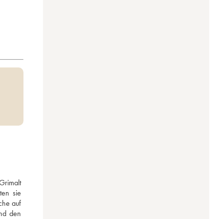
rimalt 
en sie 
he auf 
nd den 