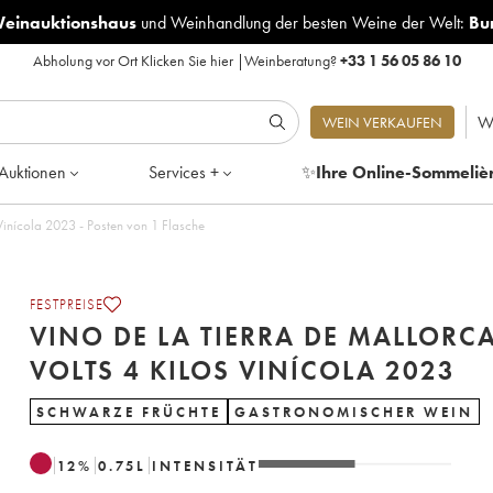
Weinauktionshaus
und
Weinhandlung der besten Weine der Welt:
Bu
Abholung vor Ort
Klicken Sie hier
|
Weinberatung?
+33 1 56 05 86 10
W
WEIN VERKAUFEN
Auktionen
Services +
✨
Ihre Online-Sommeliè
Vino de la Tierra de Mallorca 12 Volts 4 Kilos Vinícola 2023 - Posten von 1 Flasche
FESTPREISE
VINO DE LA TIERRA DE MALLORCA
VOLTS 4 KILOS VINÍCOLA 2023
SCHWARZE FRÜCHTE
GASTRONOMISCHER WEIN
12
%
0.75
L
INTENSITÄT