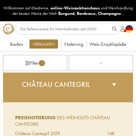
Willkommen auf iDealwine,
online-Weinauktionshaus
und
Weinhandlung
der besten Weine der Welt:
Burgund
,
Bordeaux
,
Champagne
...
Kaufen
Notierung
Wein-Enzyklopädie
VERKAUFEN
Filter
1
CHÂTEAU CANTEGRIL
▼
Cantegril, das Nachbargut von Doisy-Daëne, ist
ein hervorragendes Weingut auf dem
Kalksteinplateau von Barsac. Denis Dubourdieu,
PREISNOTIERUNG
DES WEINGUTS CHÂTEAU
berühmter Önologe und Eigentümer von Doisy-
CANTEGRIL
Daëne, war vor seinem Tod mit der Vinifikation auf
Cantegril betraut.
Château Cantegril
2019
14
€