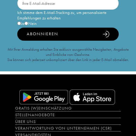
Ich stimme dem E-Mail-Tracking zu, um personalisierte
Empfehlungen zu erhalten
Ja
Nein
ABONNIEREN
Mit Ihrer Anmeldung erhalten Sie exklusiv ausgewählte Neuigkeiten, Angebote
und Einblicke von iDealwine.
Sie können sich jederzeit unkompliziert über den Link in jeder E-Mail abmelden.
GRATIS (W)EINSCHÄTZUNG
STELLENANGEBOTE
ÜBER UNS
VERANTWORTUNG VON UNTERNEHMEN (CSR)
VERSANDKOSTEN