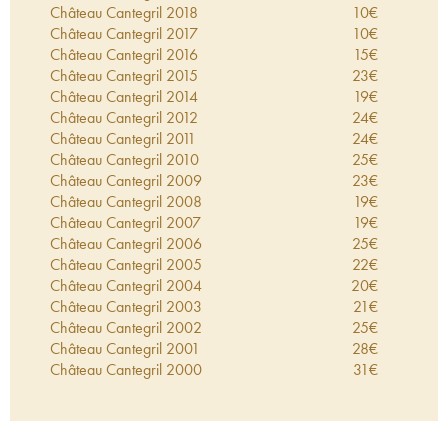
Château Cantegril
2018
10
€
Château Cantegril
2017
10
€
Château Cantegril
2016
15
€
Château Cantegril
2015
23
€
Château Cantegril
2014
19
€
Château Cantegril
2012
24
€
Château Cantegril
2011
24
€
Château Cantegril
2010
25
€
Château Cantegril
2009
23
€
Château Cantegril
2008
19
€
Château Cantegril
2007
19
€
Château Cantegril
2006
25
€
Château Cantegril
2005
22
€
Château Cantegril
2004
20
€
Château Cantegril
2003
21
€
Château Cantegril
2002
25
€
Château Cantegril
2001
28
€
Château Cantegril
2000
31
€
Château Cantegril
1998
15
€
Château Cantegril
1997
26
€
Château Cantegril
1996
29
€