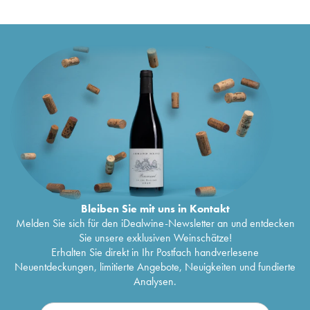
Château Cantegril
1995
28
€
Château Cantegril
1994
31
€
Château Cantegril
1992
26
€
Château Cantegril
1990
27
€
Château Cantegril
1989
31
€
Château Cantegril
1988
31
€
Château Cantegril
1987
42
€
Château Cantegril
1986
35
€
Château Cantegril
1985
31
€
Château Cantegril
1984
41
€
Château Cantegril
1983
30
€
Château Cantegril
1982
40
€
Château Cantegril
1981
30
€
Château Cantegril
1980
44
€
Château Cantegril
1979
33
€
Bleiben Sie mit uns in Kontakt
Château Cantegril
1978
38
€
Melden Sie sich für den iDealwine-Newsletter an und entdecken
Château Cantegril
1929
145
€
Sie unsere exklusiven Weinschätze!
Erhalten Sie direkt in Ihr Postfach handverlesene
Neuentdeckungen, limitierte Angebote, Neuigkeiten und fundierte
Analysen.