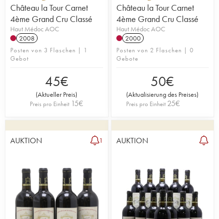
Château la Tour Carnet
Château la Tour Carnet
4ème Grand Cru Classé
4ème Grand Cru Classé
Haut Médoc AOC
Haut Médoc AOC
2008
2000
Posten von 3 Flaschen | 1
Posten von 2 Flaschen | 0
Gebot
Gebote
45
€
50
€
(
Aktueller Preis
)
(
Aktualisierung des Preises
)
15
€
25
€
Preis pro Einheit
Preis pro Einheit
AUKTION
AUKTION
1