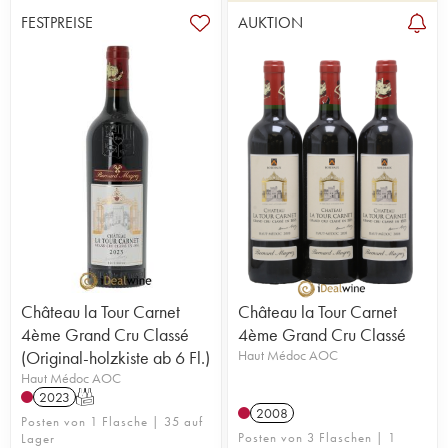
FESTPREISE
AUKTION
Château la Tour Carnet
Château la Tour Carnet
4ème Grand Cru Classé
4ème Grand Cru Classé
(Original-holzkiste ab 6 Fl.)
Haut Médoc AOC
Haut Médoc AOC
2023
T
2008
Posten von 1 Flasche | 35 auf
Posten von 3 Flaschen | 1
Lager