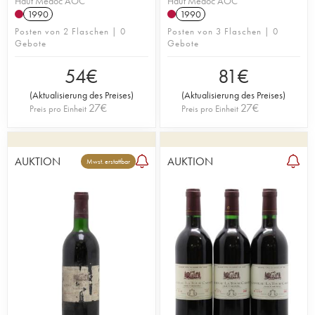
Haut Médoc AOC
Haut Médoc AOC
1990
1990
Posten von 2 Flaschen | 0
Posten von 3 Flaschen | 0
Gebote
Gebote
54
€
81
€
(
Aktualisierung des Preises
)
(
Aktualisierung des Preises
)
27
€
27
€
Preis pro Einheit
Preis pro Einheit
AUKTION
AUKTION
Mwst. erstattbar