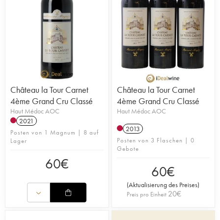
Château la Tour Carnet
Château la Tour Carnet
4ème Grand Cru Classé
4ème Grand Cru Classé
Haut Médoc AOC
Haut Médoc AOC
2021
2013
Posten von 1 Magnum | 8 auf
Posten von 3 Flaschen | 0
Lager
Gebote
60
€
60
€
(
Aktualisierung des Preises
)
20
€
Preis pro Einheit