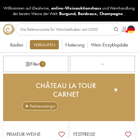
Willkommen auf iDealwine,
online-Weinauktionshaus
und
Weinhandlung
der besten Weine der Welt:
Burgund
,
Bordeaux
,
Champagne
...
Kaufen
Notierung
Wein-Enzyklopädie
VERKAUFEN
Filter
1
CHÂTEAU LA TOUR
▼
CARNET
★ Partnerweingut
Das Château La Tour Carnet ist mit seinem
mittelalterlichen Schloss, seinem Turm, seinen
Wassergräben und seiner Zugbrücke ein sehr
PRIMEUR-WEINE
FESTPREISE
schönes Anwesen. Es verfügt über einen