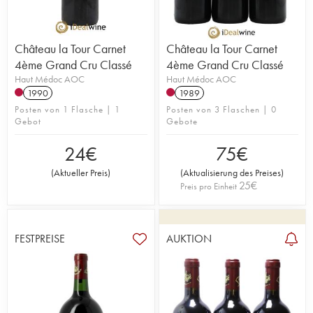
Château la Tour Carnet
Château la Tour Carnet
4ème Grand Cru Classé
4ème Grand Cru Classé
Haut Médoc AOC
Haut Médoc AOC
1990
1989
Posten von 1 Flasche | 1
Posten von 3 Flaschen | 0
Gebot
Gebote
24
€
75
€
(
Aktueller Preis
)
(
Aktualisierung des Preises
)
25
€
Preis pro Einheit
FESTPREISE
AUKTION