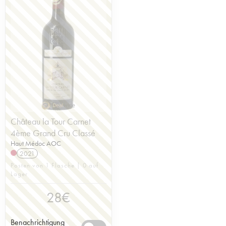
Château la Tour Carnet
4ème Grand Cru Classé
Haut Médoc AOC
2021
Posten von 1 Flasche | 0 auf
Lager
28
€
Benachrichtigung