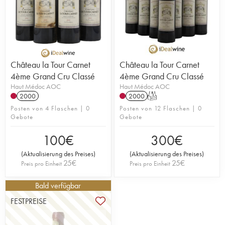
Château la Tour Carnet
Château la Tour Carnet
4ème Grand Cru Classé
4ème Grand Cru Classé
Haut Médoc AOC
Haut Médoc AOC
2000
2000
T
Posten von 4 Flaschen | 0
Posten von 12 Flaschen | 0
Gebote
Gebote
100
€
300
€
(
Aktualisierung des Preises
)
(
Aktualisierung des Preises
)
25
€
25
€
Preis pro Einheit
Preis pro Einheit
Bald verfügbar
FESTPREISE