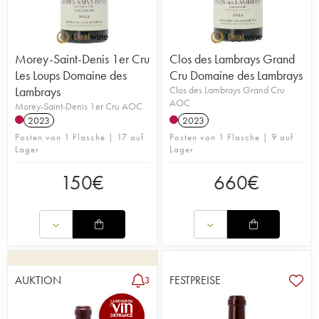
Morey-Saint-Denis 1er Cru
Clos des Lambrays Grand
Les Loups Domaine des
Cru Domaine des Lambrays
Lambrays
Clos des Lambrays Grand Cru
AOC
Morey-Saint-Denis 1er Cru AOC
2023
2023
Posten von 1 Flasche | 17 auf
Posten von 1 Flasche | 9 auf
Lager
Lager
150
€
660
€
AUKTION
FESTPREISE
3