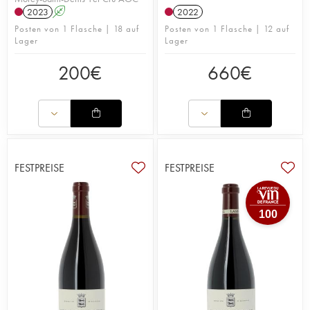
2023
A
2022
Posten von 1 Flasche | 18 auf
Posten von 1 Flasche | 12 auf
Lager
Lager
200
€
660
€
FESTPREISE
FESTPREISE
100