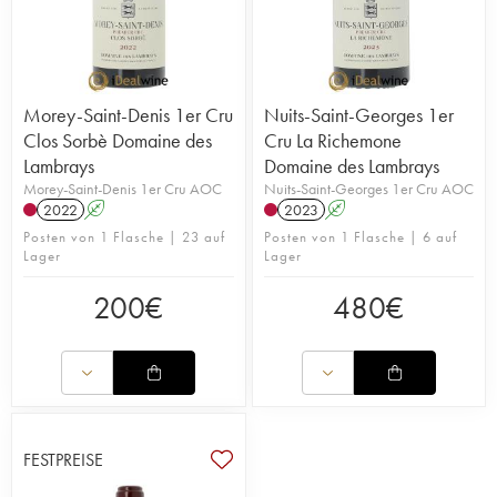
Morey-Saint-Denis 1er Cru
Nuits-Saint-Georges 1er
Clos Sorbè Domaine des
Cru La Richemone
Lambrays
Domaine des Lambrays
Morey-Saint-Denis 1er Cru AOC
Nuits-Saint-Georges 1er Cru AOC
2022
A
2023
A
Posten von 1 Flasche | 23 auf
Posten von 1 Flasche | 6 auf
Lager
Lager
200
€
480
€
FESTPREISE