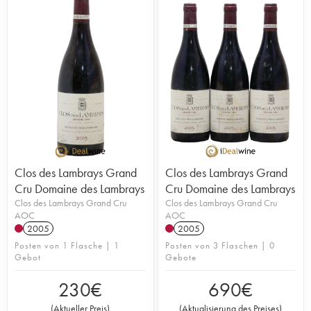
alleiniger Eigentümer besitzt. Zudem produziert sie
auf einer Rebfläche von insgesamt 11 Hektar
hervorragende Weißweine in Morey-Saint-Denis
und Puligny-Montrachet. Geringe Ernteerträge (28
hl/ha), Handlese und ein 18-monatiger Ausbau in
50% neuen Eichenfässern sind üblich. Die ganze
Produktpalette ist einzigartig. Im Vergleich zur
burgundischen Spitzenklasse bleiben die Preise
erschwinglich. Allerdings wird die Domaine
weltweit immer bekannter.
Clos des Lambrays Grand
Clos des Lambrays Grand
Cru Domaine des Lambrays
Cru Domaine des Lambrays
Clos des Lambrays Grand Cru
Clos des Lambrays Grand Cru
AOC
AOC
2005
2005
Posten von 1 Flasche | 1
Posten von 3 Flaschen | 0
Gebot
Gebote
230
€
690
€
(
Aktueller Preis
)
(
Aktualisierung des Preises
)