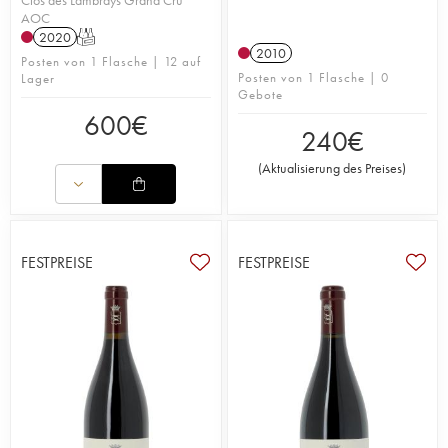
AOC
2020
T
2010
Posten von 1 Flasche | 12 auf
Posten von 1 Flasche | 0
Lager
Gebote
600
€
240
€
(
Aktualisierung des Preises
)
FESTPREISE
FESTPREISE