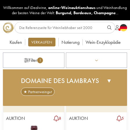
Willkommen auf iDealwine,
online-Weinauktionshaus
und
Weinhandlung
der besten Weine der Welt:
Burgund
,
Bordeaux
,
Champagne
...
Kaufen
Notierung
Wein-Enzyklopädie
VERKAUFEN
Filter
1
DOMAINE DES LAMBRAYS
▼
★ Partnerweingut
Die Domaine des Lambrays befindet sich an der
Côte de Nuits in Morey Saint-Denis. Im Jahr 2014
wurde sie von der LVMH-Gruppe übernommen.
AUKTION
AUKTION
8
5
Sie verdankt ihren Namen dem berühmten Grand
Cru Clos des Lambrays, den sie praktisch als