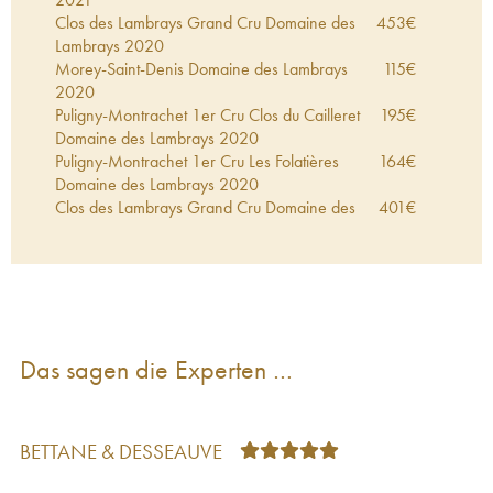
Clos des Lambrays Grand Cru Domaine des
453
€
Lambrays
2020
Morey-Saint-Denis Domaine des Lambrays
115
€
2020
Puligny-Montrachet 1er Cru Clos du Cailleret
195
€
Domaine des Lambrays
2020
Puligny-Montrachet 1er Cru Les Folatières
164
€
Domaine des Lambrays
2020
Clos des Lambrays Grand Cru Domaine des
401
€
Lambrays
2019
Morey-Saint-Denis 1er Cru Les Loups Domaine
125
€
des Lambrays
2019
Morey-Saint-Denis Domaine des Lambrays
88
€
2019
Puligny-Montrachet 1er Cru Clos du Cailleret
175
€
Das sagen die Experten …
Domaine des Lambrays
2019
Puligny-Montrachet 1er Cru Les Folatières
138
€
Domaine des Lambrays
2019
Clos des Lambrays Grand Cru Domaine des
306
€
BETTANE & DESSEAUVE
Lambrays
2018
Morey-Saint-Denis 1er Cru Les Loups Domaine
93
€