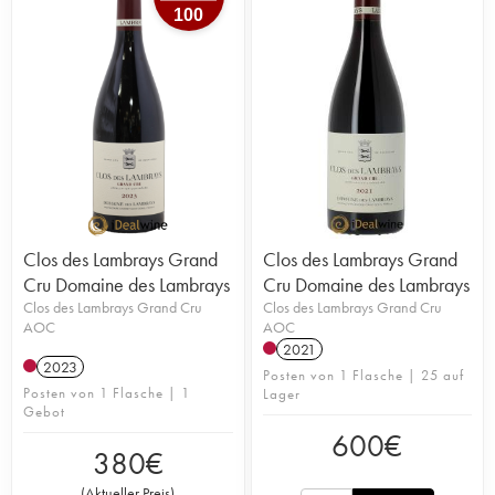
100
Clos des Lambrays Grand
Clos des Lambrays Grand
Cru Domaine des Lambrays
Cru Domaine des Lambrays
Clos des Lambrays Grand Cru
Clos des Lambrays Grand Cru
AOC
AOC
2021
2023
Posten von 1 Flasche | 25 auf
Posten von 1 Flasche | 1
Lager
Gebot
600
€
380
€
(
Aktueller Preis
)