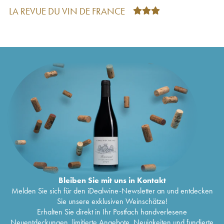
des Lambrays
2018
LA REVUE DU VIN DE FRANCE
Morey-Saint-Denis Domaine des Lambrays
100
€
2018
Puligny-Montrachet 1er Cru Clos du Cailleret
164
€
Domaine des Lambrays
2018
Clos des Lambrays Grand Cru Domaine des
252
€
Lambrays
2017
Morey-Saint-Denis 1er Cru Les Loups Domaine
99
€
des Lambrays
2017
Morey-Saint-Denis Domaine des Lambrays
2017
92
€
Puligny-Montrachet 1er Cru Clos du Cailleret
258
€
Domaine des Lambrays
2017
Puligny-Montrachet 1er Cru Les Folatières
155
€
Domaine des Lambrays
2017
Bourgogne La Rose du Clos Domaine des
70
€
Lambrays
2017
Clos des Lambrays Grand Cru Domaine des
245
€
Bleiben Sie mit uns in Kontakt
Lambrays
2016
Melden Sie sich für den iDealwine-Newsletter an und entdecken
Puligny-Montrachet 1er Cru Clos du Cailleret
164
€
Sie unsere exklusiven Weinschätze!
Domaine des Lambrays
2016
Erhalten Sie direkt in Ihr Postfach handverlesene
Morey-Saint-Denis 1er Cru Les Loups Domaine
112
€
Neuentdeckungen, limitierte Angebote, Neuigkeiten und fundierte