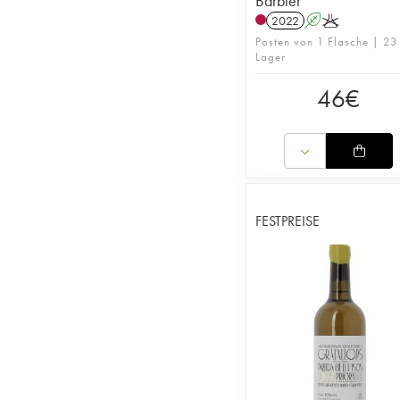
Barbier
2022
A
K
Posten von 1 Flasche | 23
Lager
46
€
FESTPREISE