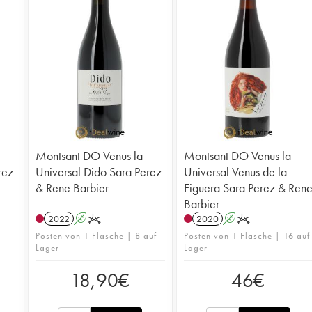
Montsant DO Venus la
Montsant DO Venus la
rez
Universal Dido Sara Perez
Universal Venus de la
& Rene Barbier
Figuera Sara Perez & Ren
Barbier
2022
A
K
2020
A
K
Posten von 1 Flasche | 8 auf
Posten von 1 Flasche | 16 auf
Lager
Lager
18,90
€
46
€