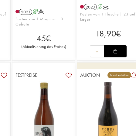
2023
A
K
2023
A
K
 auf
Posten von 1 Flasche | 23 auf
Posten von 1 Magnum | 0
Lager
Gebote
18,90
€
45
€
(
Aktualisierung des Preises
)
FESTPREISE
AUKTION
Mwst. erstattbar