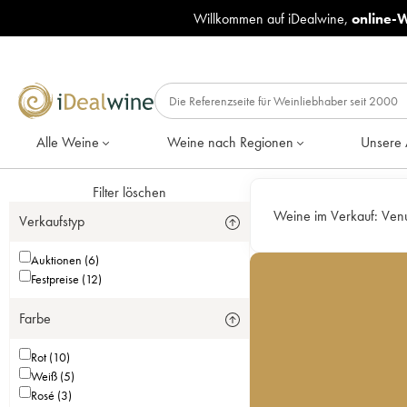
Willkommen auf iDealwine,
online-
Alle Weine
Weine nach Regionen
Unsere 
Filter löschen
Weine im Verkauf:
Venu
Verkaufstyp
Auktionen (6)
Festpreise (12)
Farbe
Rot (10)
Weiß (5)
Rosé (3)