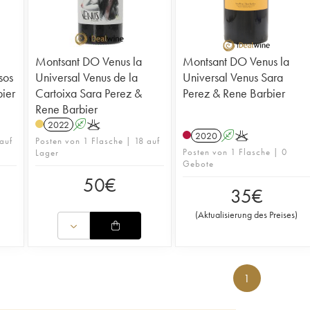
Montsant DO Venus la
Montsant DO Venus la
sos
Universal Venus de la
Universal Venus Sara
ier
Cartoixa Sara Perez &
Perez & Rene Barbier
Rene Barbier
2022
A
K
2020
A
K
auf
Posten von 1 Flasche | 18 auf
Posten von 1 Flasche | 0
Lager
Gebote
50
€
35
€
(
Aktualisierung des Preises
)
1