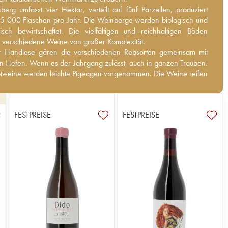
rg umfasst vier Hektar, verteilt auf fünf Parzellen, produziert
erg umfasst vier Hektar, verteilt auf fünf Parzellen, produziert
5 000 Flaschen pro Jahr. Die Weinberge werden biologisch und
5 000 Flaschen pro Jahr. Die Weinberge werden biologisch und
sch bewirtschaftet. Die vielfältigen und reichhaltigen Böden
isch bewirtschaftet. Die vielfältigen und reichhaltigen Böden
 verschiedene Weine von großer Komplexität.
 verschiedene Weine von großer Komplexität.
 Handlese gären die verschiedenen Rebsorten gemeinsam mit
 Handlese gären die verschiedenen Rebsorten gemeinsam mit
en Hefen. Wenn es der Jahrgang zulässt, auch in ganzen Trauben.
en Hefen. Wenn es der Jahrgang zulässt, auch in ganzen Trauben.
otweine werden leichte Pigeagen vorgenommen. Die Weine reifen
otweine werden leichte Pigeagen vorgenommen. Die Weine reifen
onate lang in verschiedenen Behältern (Tanks, Eichenfässer,
Monate lang in verschiedenen Behältern (Tanks, Eichenfässer,
, die Dauer ist für jeden Wein unterschiedlich. Allen gemeinsam
, die Dauer ist für jeden Wein unterschiedlich. Allen gemeinsam
 sie ihr Terroir autenthisch widerspiegeln. Große Weine aus
s sie ihr Terroir autenthisch widerspiegeln. Große Weine aus
FESTPREISE
FESTPREISE
2
n!
n!