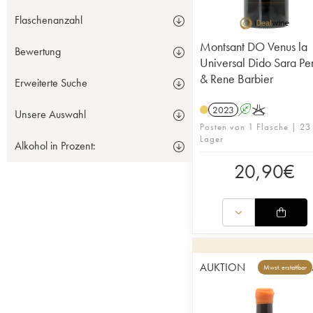
Flaschenanzahl
Montsant DO Venus la
Bewertung
Universal Dido Sara Pe
& Rene Barbier
Erweiterte Suche
2023
A
K
Unsere Auswahl
Posten von 1 Flasche | 23
Lager
Alkohol in Prozent:
20,90
€
AUKTION
Mwst. erstattbar