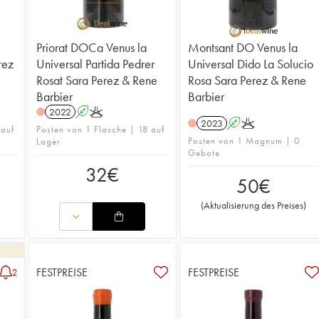
Priorat DOCa Venus la
Montsant DO Venus la
rez
Universal Partida Pedrer
Universal Dido La Solucio
Rosat Sara Perez & Rene
Rosa Sara Perez & Rene
Barbier
Barbier
2022
A
K
2023
A
K
 auf
Posten von 1 Flasche | 18 auf
Posten von 1 Magnum | 0
Lager
Gebote
32
€
50
€
(
Aktualisierung des Preises
)
FESTPREISE
FESTPREISE
2