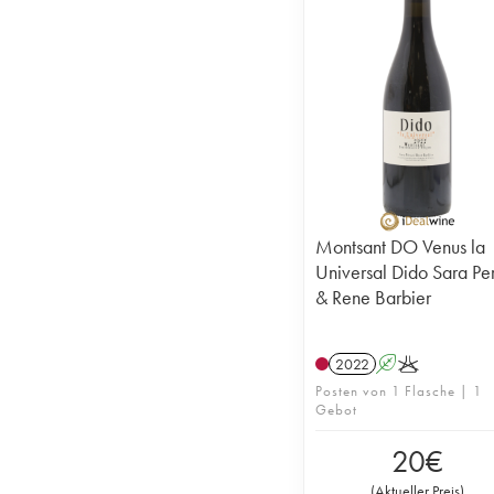
Montsant DO Venus la
Universal Dido Sara Pe
& Rene Barbier
2022
A
K
Posten von 1 Flasche | 1
Gebot
20
€
(
Aktueller Preis
)