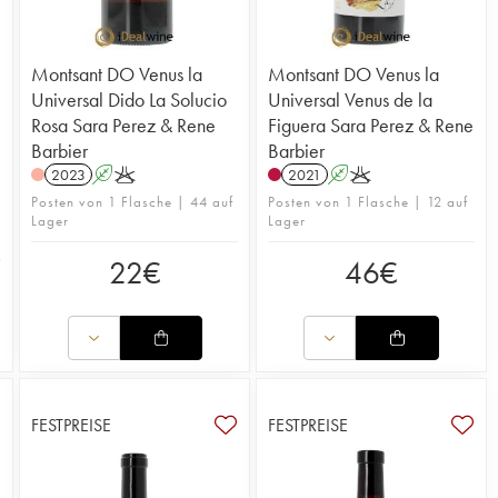
Montsant DO Venus la
Montsant DO Venus la
Universal Dido La Solucio
Universal Venus de la
Rosa Sara Perez & Rene
Figuera Sara Perez & Rene
Barbier
Barbier
2023
A
K
2021
A
K
Posten von 1 Flasche | 44 auf
Posten von 1 Flasche | 12 auf
Lager
Lager
22
€
46
€
FESTPREISE
FESTPREISE