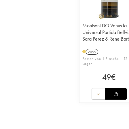
Montsant DO Venus la
Universal Partida Bellvi
Sara Perez & Rene Barb
2022
Posten von 1 Flasche | 12 
Lager
49
€