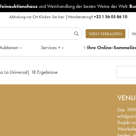
Weinauktionshaus
und
Weinhandlung der besten Weine der Welt:
Bu
Abholung vor Ort
Klicken Sie hier
|
Weinberatung?
+33 1 56 05 86 10
W
WEIN VERKAUFEN
Auktionen
Services +
✨
Ihre Online-Sommeliè
s La Universal
|
18 Ergebnisse
VENU
Das 1999 
Das 1999
erfolgrei
erfolgrei
Projekt v
Projekt v
Weinkelle
Weinkelle
beiden, d
beiden, d