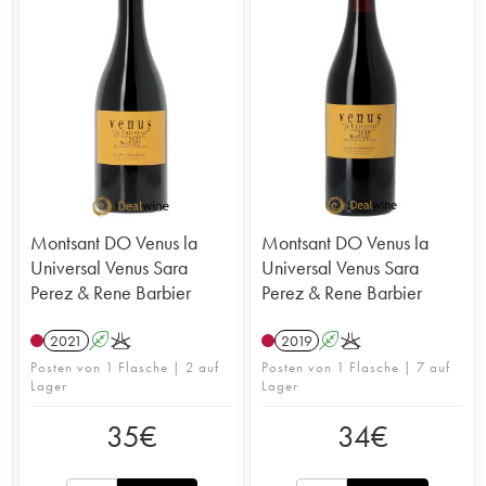
Montsant DO Venus la
Montsant DO Venus la
Universal Venus Sara
Universal Venus Sara
e
Perez & Rene Barbier
Perez & Rene Barbier
2021
A
K
2019
A
K
Posten von 1 Flasche | 2 auf
Posten von 1 Flasche | 7 auf
Lager
Lager
35
€
34
€