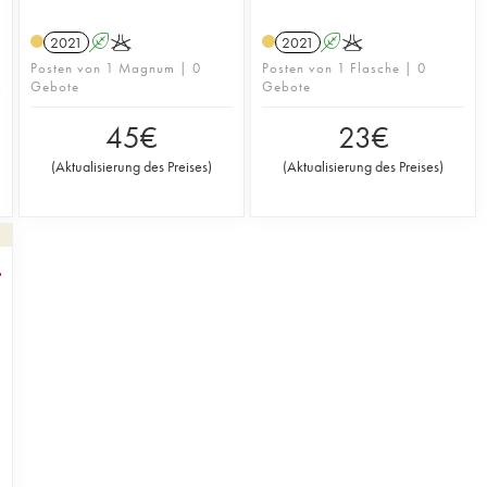
2021
A
K
2021
A
K
Posten von 1 Magnum | 0
Posten von 1 Flasche | 0
Gebote
Gebote
45
€
23
€
(
Aktualisierung des Preises
)
(
Aktualisierung des Preises
)