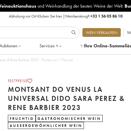
Weinauktionshaus
und
Weinhandlung der besten Weine der Welt:
Bu
Abholung vor Ort
Klicken Sie hier
|
Weinberatung?
+33 1 56 05 86 10
W
WEIN VERKAUFEN
Auktionen
Services +
✨
Ihre Online-Sommeliè
Montsant DO Venus la Universal Dido Sara Perez & Rene Barbier 2023 - Posten von 1 Flasche
FESTPREISE
MONTSANT DO VENUS LA
UNIVERSAL DIDO SARA PEREZ &
RENE BARBIER 2023
FRUCHTIG
GASTRONOMISCHER WEIN
AUSSERGEWÖHNLICHER WEIN