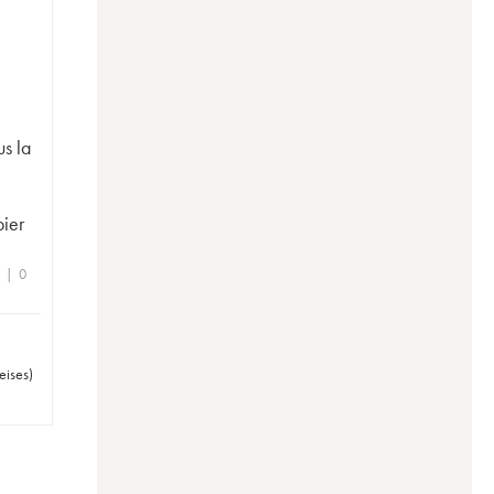
s la
ier
e | 0
eises
)