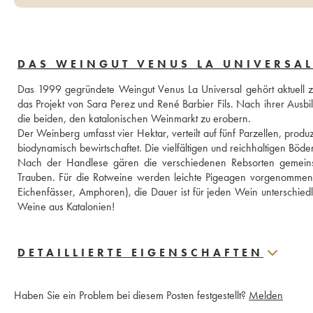
DAS WEINGUT VENUS LA UNIVERSA
Das 1999 gegründete Weingut Venus La Universal gehört aktuell zu
das Projekt von Sara Perez und René Barbier Fils. Nach ihrer Ausbil
die beiden, den katalonischen Weinmarkt zu erobern. 
Der Weinberg umfasst vier Hektar, verteilt auf fünf Parzellen, pro
biodynamisch bewirtschaftet. Die vielfältigen und reichhaltigen Bö
Nach der Handlese gären die verschiedenen Rebsorten gemeinsa
Trauben. Für die Rotweine werden leichte Pigeagen vorgenommen.
Eichenfässer, Amphoren), die Dauer ist für jeden Wein unterschiedli
Weine aus Katalonien!
DETAILLIERTE EIGENSCHAFTEN
Haben Sie ein Problem bei diesem Posten festgestellt?
Melden