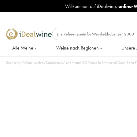
Willkommen auf iDealwine,
online-
Alle Weine
Weine nach Regionen
Unsere 
Startseite
/
Weine kaufen
/
Katalonien
/