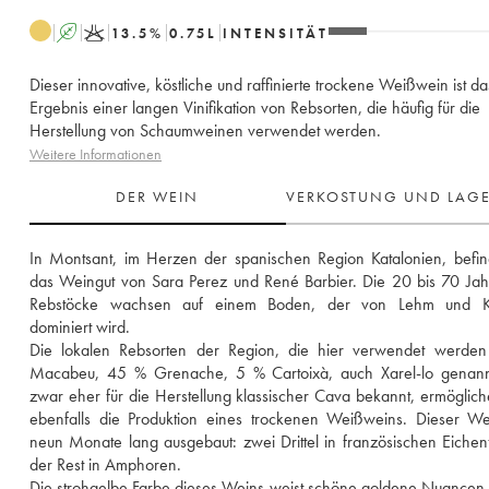
A
K
13.5
%
0.75
L
INTENSITÄT
Dieser innovative, köstliche und raffinierte trockene Weißwein ist da
Ergebnis einer langen Vinifikation von Rebsorten, die häufig für die
Herstellung von Schaumweinen verwendet werden.
Weitere Informationen
DER WEIN
VERKOSTUNG UND LAG
In Montsant, im Herzen der spanischen Region Katalonien, befind
das Weingut von Sara Perez und René Barbier. Die 20 bis 70 Jahr
Rebstöcke wachsen auf einem Boden, der von Lehm und Kal
dominiert wird. 
Die lokalen Rebsorten der Region, die hier verwendet werden
Macabeu, 45 % Grenache, 5 % Cartoixà, auch Xarel-lo genannt)
zwar eher für die Herstellung klassischer Cava bekannt, ermöglich
ebenfalls die Produktion eines trockenen Weißweins. Dieser We
neun Monate lang ausgebaut: zwei Drittel in französischen Eichenf
der Rest in Amphoren. 
Die strohgelbe Farbe dieses Weins weist schöne goldene Nuancen a