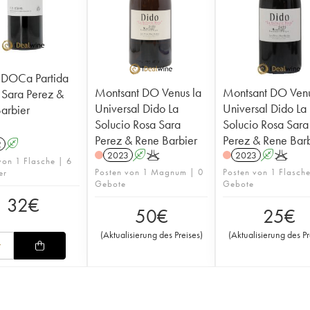
t DOCa Partida
Montsant DO Venus la
Montsant DO Venu
 Sara Perez &
Universal Dido La
Universal Dido La
arbier
Solucio Rosa Sara
Solucio Rosa Sara
Perez & Rene Barbier
Perez & Rene Barb
2
A
2023
A
K
2023
A
K
von 1 Flasche | 6
Posten von 1 Magnum | 0
Posten von 1 Flasch
er
Gebote
Gebote
32
€
50
€
25
€
(
Aktualisierung des Preises
)
(
Aktualisierung des Pr