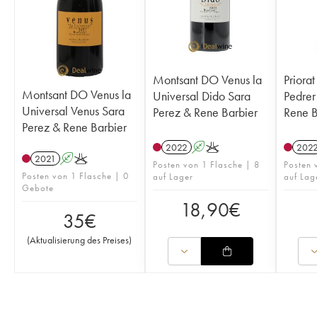
Montsant DO Venus la
Priora
Montsant DO Venus la
Universal Dido Sara
Pedrer
Universal Venus Sara
Perez & Rene Barbier
Rene B
Perez & Rene Barbier
2022
A
K
202
2021
A
K
Posten von 1 Flasche | 8
Posten 
Posten von 1 Flasche | 0
auf Lager
auf Lag
Gebote
18,90
€
35
€
(
Aktualisierung des Preises
)