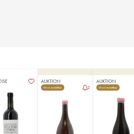
EISE
AUKTION
AUKTION
2
Mwst. erstattbar
Mwst. erstattbar