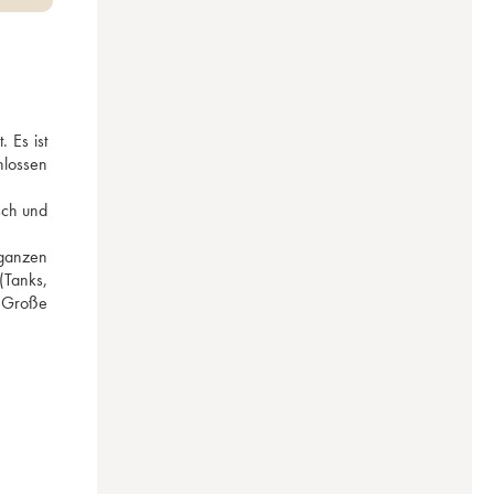
Es ist 
lossen 
ch und 
ganzen 
Tanks, 
 Große 