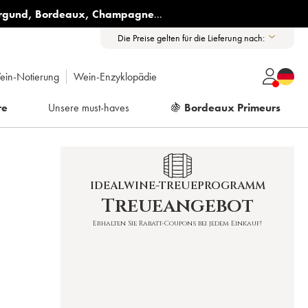
rgund
,
Bordeaux
,
Champagne
...
Die Preise gelten für die Lieferung nach:
ein-Notierung
Wein-Enzyklopädie
re
Unsere must-haves
🍇
Bordeaux Primeurs
IDEALWINE-TREUEPROGRAMM
Treueangebot
Erhalten Sie Rabatt-Coupons bei jedem Einkauf!