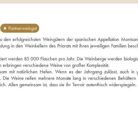
L
★ Partnerweingut
 den erfolgreichsten Weingütern der spanischen Appellation Montsant. 
dung in den Weinkellern des Priorats mit ihren jeweiligen Familien besch
duziert werden 85 000 Flaschen pro Jahr. Die Weinberge werden biologis
den erbringen verschiedene Weine von großer Komplexität. 
m mit natürlichen Hefen. Wenn es der Jahrgang zulässt, auch in 
 Die Weine reifen mehrere Monate lang in verschiedenen Behältern (
ch. Allen gemeinsam ist, dass sie ihr Terroir autenthisch widerspiegeln.