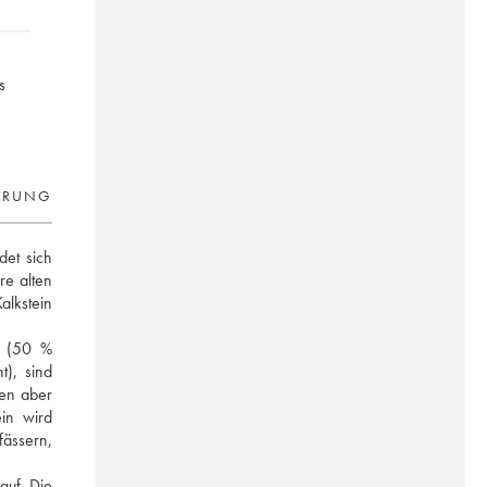
s
ERUNG
et sich 
e alten 
kstein 
 (50 % 
, sind 
en aber 
in wird 
ässern, 
uf. Die 