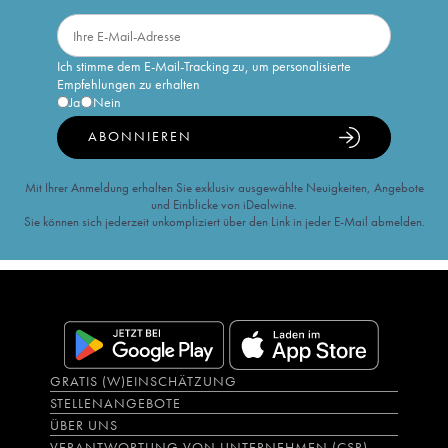
Ich stimme dem E-Mail-Tracking zu, um personalisierte
Empfehlungen zu erhalten
Ja
Nein
ABONNIEREN
Mit Ihrer Anmeldung erhalten Sie exklusiv ausgewählte Neuigkeiten, Angebote
und Einblicke von iDealwine.
Sie können sich jederzeit unkompliziert über den Link in jeder E-Mail abmelden.
GRATIS (W)EINSCHÄTZUNG
STELLENANGEBOTE
ÜBER UNS
VERANTWORTUNG VON UNTERNEHMEN (CSR)