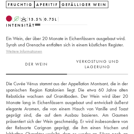
FRUCHTIG
APERITIF
GEFÄLLIGER WEIN
A
K
13.5
%
0.75
L
INTENSITÄT
Ein Wein, der über 20 Monate in Eichenfässern ausgebaut wird.
Syrah und Grenache entfalten sich in einem köstlichen Register.
Weitere Informationen
VERKOSTUNG UND
DER WEIN
LAGERUNG
Die Cuvée Vénus stammt aus der Appellation Montsant, die in der 
spanischen Region Katalonien liegt. Die etwa 60 Jahre alten 
Rebstöcke wachsen auf Granitboden. Der Wein wird über 20 
Monate lang in Eichenfässern ausgebaut und entwickelt äußerst 
elegante Aromen, die von einem Hauch von Vanille und Toast 
geprägt sind, die auf dem Ausbau basieren. Am Gaumen 
präsentiert sich der Wein geschmeidig. Er wird insbesondere von 
der Rebsorte Carignan geprägt, die ihm einen frischen und 
lebhaften Charakter verleiht, dem es weder an Säure noch an 