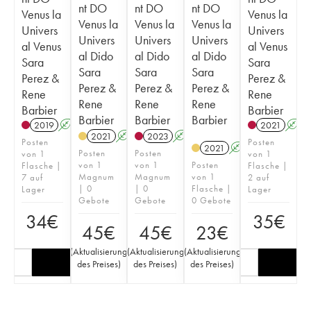
nt DO
nt DO
nt DO
Venus la
Venus la
Venus la
Venus la
Venus la
Univers
Univers
Univers
Univers
Univers
al Venus
al Venus
al Dido
al Dido
al Dido
Sara
Sara
Sara
Sara
Sara
Perez &
Perez &
Perez &
Perez &
Perez &
Rene
Rene
Rene
Rene
Rene
Barbier
Barbier
Barbier
Barbier
Barbier
2019
A
K
2021
A
2021
A
K
2023
A
K
Posten
Posten
2021
A
K
Posten
Posten
von 1
von 1
von 1
von 1
Posten
Flasche |
Flasche |
Magnum
Magnum
von 1
7 auf
2 auf
| 0
| 0
Flasche |
Lager
Lager
Gebote
Gebote
0 Gebote
34
€
35
€
45
€
45
€
23
€
(
Aktualisierung
(
Aktualisierung
(
Aktualisierung
des Preises
)
des Preises
)
des Preises
)