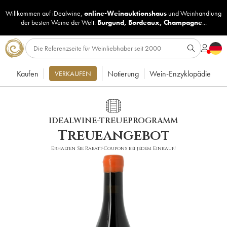
Willkommen auf iDealwine,
online-Weinauktionshaus
und
Weinhandlung
der besten Weine der Welt:
Burgund
,
Bordeaux
,
Champagne
...
Kaufen
Notierung
Wein-Enzyklopädie
VERKAUFEN
IDEALWINE-TREUEPROGRAMM
Treueangebot
Erhalten Sie Rabatt-Coupons bei jedem Einkauf!