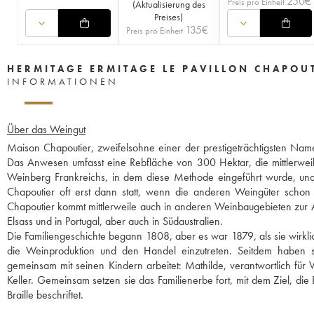
250
€
Preis pro Einheit
(
Aktualisierung des
Preises
)
135
€
Preis pro Einheit
HERMITAGE ERMITAGE LE PAVILLON CHAPOU
INFORMATIONEN
Über das Weingut
Maison Chapoutier, zweifelsohne einer der prestigeträchtigsten Nam
Das Anwesen umfasst eine Rebfläche von 300 Hektar, die mittlerweil
Weinberg Frankreichs, in dem diese Methode eingeführt wurde, und d
Chapoutier oft erst dann statt, wenn die anderen Weingüter schon 
Chapoutier kommt mittlerweile auch in anderen Weinbaugebieten zur A
Elsass und in Portugal, aber auch in Südaustralien.
Die Familiengeschichte begann 1808, aber es war 1879, als sie wirkl
die Weinproduktion und den Handel einzutreten. Seitdem haben s
gemeinsam mit seinen Kindern arbeitet: Mathilde, verantwortlich fü
Keller. Gemeinsam setzen sie das Familienerbe fort, mit dem Ziel, die
Braille beschriftet.