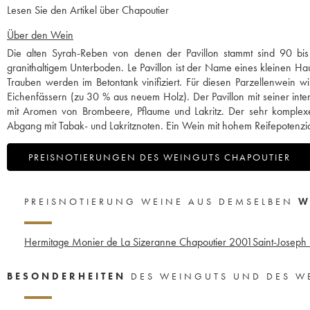
Lesen Sie den Artikel über Chapoutier
Über den Wein
Die alten Syrah-Reben von denen der Pavillon stammt sind 90 bis
granithaltigem Unterboden. Le Pavillon ist der Name eines kleinen Ha
Trauben werden im Betontank vinifiziert. Für diesen Parzellenwein wi
Eichenfässern (zu 30 % aus neuem Holz). Der Pavillon mit seiner intensi
mit Aromen von Brombeere, Pflaume und Lakritz. Der sehr komplex
Abgang mit Tabak- und Lakritznoten. Ein Wein mit hohem Reifepotenzia
PREISNOTIERUNGEN DES WEINGUTS CHAPOUTIER
PREISNOTIERUNG WEINE AUS DEMSELBEN
W
Hermitage Monier de La Sizeranne Chapoutier
2001
Saint-Joseph 
BESONDERHEITEN
DES WEINGUTS UND DES W