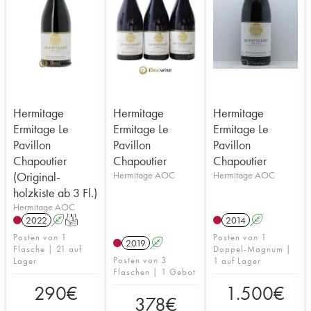
Hermitage
Hermitage
Hermitage
Ermitage Le
Ermitage Le
Ermitage Le
Pavillon
Pavillon
Pavillon
Chapoutier
Chapoutier
Chapoutier
(Original-
Hermitage AOC
Hermitage AOC
holzkiste ab 3 Fl.)
Hermitage AOC
2022
A
T
2014
A
Posten von 1
Posten von 1
2019
A
Flasche | 21 auf
Doppel-Magnum |
Posten von 3
Lager
1 auf Lager
Flaschen | 1 Gebot
290
€
1.500
€
378
€