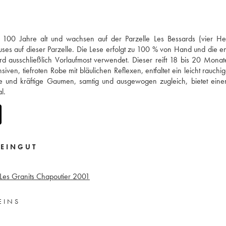
 100 Jahre alt und wachsen auf der Parzelle Les Bessards (vier Hek
uses auf dieser Parzelle. Die Lese erfolgt zu 100 % von Hand und die e
rd ausschließlich Vorlaufmost verwendet. Dieser reift 18 bis 20 Monat
ven, tiefroten Robe mit bläulichen Reflexen, entfaltet ein leicht rauchig
e und kräftige Gaumen, samtig und ausgewogen zugleich, bietet eine
l.
EINGUT
Les Granits Chapoutier
2001
EINS