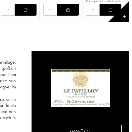
250
€
Preis pro Einheit
✕
ermitage.
n größten
indet bei
faire von
pagne, im
rb, um in
er heute
e und den
n auch in
GEWÜRZE