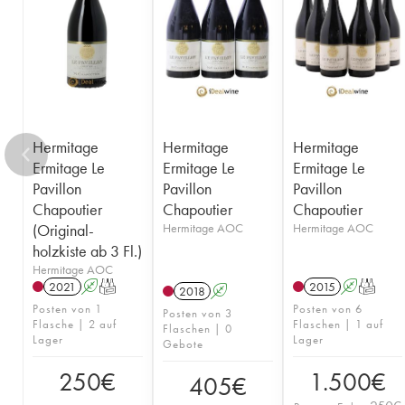
Hermitage
Hermitage
Hermitage
Ermitage Le
Ermitage Le
Ermitage Le
Pavillon
Pavillon
Pavillon
Chapoutier
Chapoutier
Chapoutier
(Original-
Hermitage AOC
Hermitage AOC
holzkiste ab 3 Fl.)
Hermitage AOC
2021
A
T
2015
A
T
2018
A
Posten von 1
Posten von 6
Posten von 3
Flasche | 2 auf
Flaschen | 1 auf
Flaschen | 0
Lager
Lager
Gebote
250
€
1.500
€
405
€