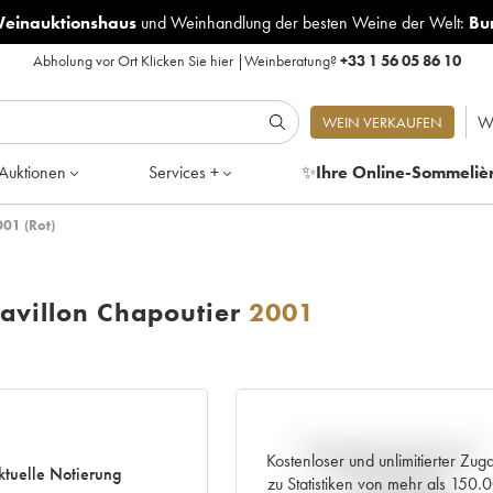
Weinauktionshaus
und
Weinhandlung der besten Weine der Welt:
Bu
Abholung vor Ort
Klicken Sie hier
|
Weinberatung?
+33 1 56 05 86 10
W
WEIN VERKAUFEN
Auktionen
Services +
✨
Ihre Online-Sommeliè
001 (Rot)
avillon Chapoutier
2001
Aktuelle Entwicklung der
Kostenloser und unlimitierter Zug
ktuelle Notierung
Preisnotierung
zu Statistiken von mehr als 150.