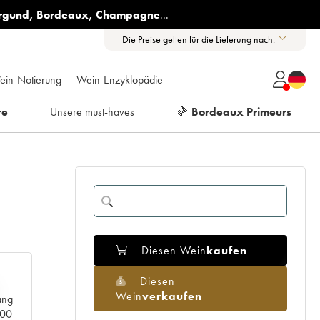
rgund
,
Bordeaux
,
Champagne
...
Die Preise gelten für die Lieferung nach:
ein-Notierung
Wein-Enzyklopädie
re
Unsere must-haves
🍇
Bordeaux Primeurs
Diesen Wein
kaufen
Diesen
Wein
verkaufen
ang
000