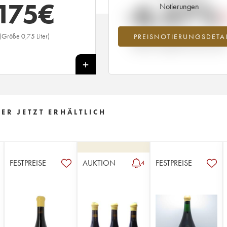
175
€
-6.57%
Notierungen
(Größe 0,75 Liter)
PREISNOTIERUNGSDETAI
Preisabfall des Jahrgangs 2001 im Ja
2026 im Vergleich zum Jahr 2025
+
ER JETZT ERHÄLTLICH
FESTPREISE
AUKTION
FESTPREISE
4