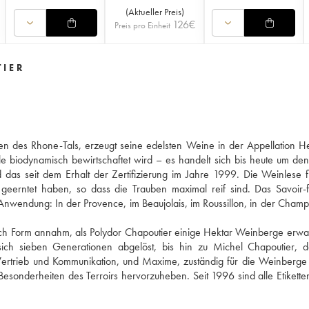
(
Aktueller Preis
)
126
€
Preis pro Einheit
TIER
en des Rhone-Tals, erzeugt seine edelsten Weine in der Appellation H
e biodynamisch bewirtschaftet wird – es handelt sich bis heute um de
as seit dem Erhalt der Zertifizierung im Jahre 1999. Die Weinlese f
geerntet haben, so dass die Trauben maximal reif sind. Das Savoir-
nwendung: In der Provence, im Beaujolais, im Roussillon, in der Cham
ich Form annahm, als Polydor Chapoutier einige Hektar Weinberge erwa
ich sieben Generationen abgelöst, bis hin zu Michel Chapoutier, d
r Vertrieb und Kommunikation, und Maxime, zuständig für die Weinberg
 Besonderheiten des Terroirs hervorzuheben. Seit 1996 sind alle Etikette