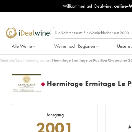
Willkommen auf iDealwine,
online-
Alle Weine
Weine nach Regionen
Unsere 
Startseite
/
Eine Notierung suchen
/
Hermitage Ermitage Le Pavillon Chapoutier 2
Hermitage Ermitage Le P
Jahrgang
2001
A