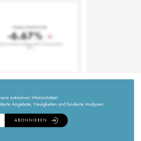
nsere exklusiven Weinschätze!
itierte Angebote, Neuigkeiten und fundierte Analysen.
ABONNIEREN