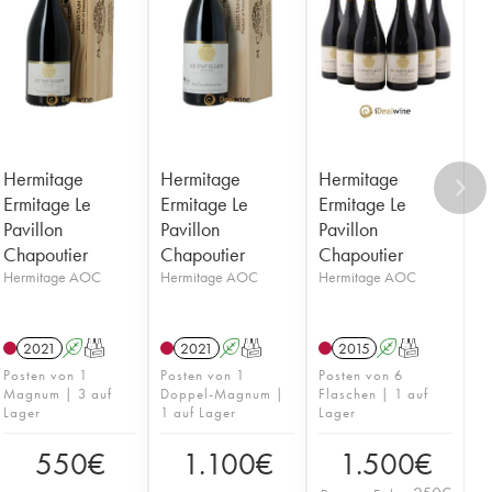
Hermitage
Hermitage
Hermitage
Ermitage Le
Ermitage Le
Ermitage Le
Pavillon
Pavillon
Pavillon
Chapoutier
Chapoutier
Chapoutier
Hermitage AOC
Hermitage AOC
Hermitage AOC
2021
A
T
2021
A
T
2015
A
T
Posten von 1
Posten von 1
Posten von 6
Magnum | 3 auf
Doppel-Magnum |
Flaschen | 1 auf
Lager
1 auf Lager
Lager
550
€
1.100
€
1.500
€