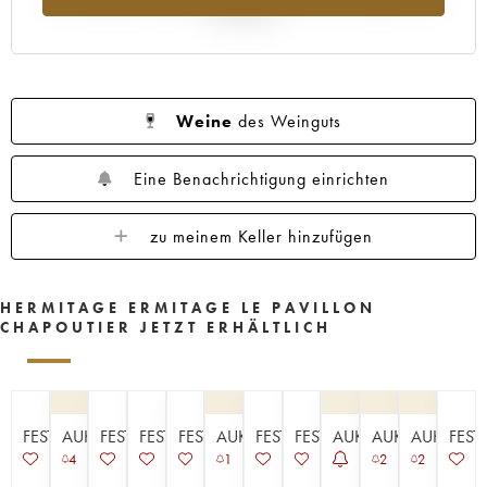
Jahr 2025
Weine
des Weinguts
Eine Benachrichtigung einrichten
zu meinem Keller hinzufügen
HERMITAGE ERMITAGE LE PAVILLON
CHAPOUTIER JETZT ERHÄLTLICH
FESTPREISE
AUKTION
FESTPREISE
FESTPREISE
FESTPREISE
AUKTION
FESTPREISE
FESTPREISE
AUKTION
AUKTION
AUKTION
FEST
4
1
2
2