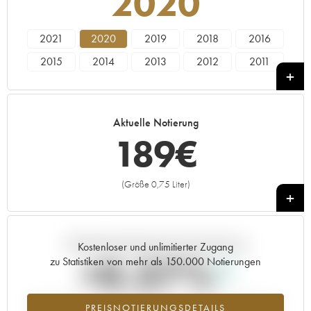
2020
2021
2020
2019
2018
2016
2015
2014
2013
2012
2011
2010
2009
2008
2007
2006
2005
2004
2003
2002
2001
Aktuelle Notierung
2000
1999
1998
1997
1996
189
€
1995
1994
1993
1992
1991
1990
1989
----
(Größe 0,75 Liter)
+
Aktuelle Entwicklung der Preisnotierung
Kostenloser und unlimitierter Zugang
+0.37%
zu Statistiken von mehr als 150.000 Notierungen
Preisanstiegs des Jahrgangs 2020 im Jahr 2026 im Vergleich zum
PREISNOTIERUNGSDETAILS