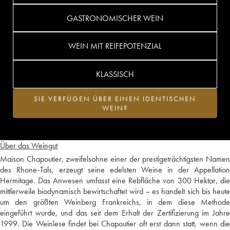
GASTRONOMISCHER WEIN
WEIN MIT REIFEPOTENZIAL
KLASSISCH
SIE VERFÜGEN ÜBER EINEN IDENTISCHEN
WEIN?
Über das Weingut
Maison Chapoutier, zweifelsohne einer der prestigeträchtigsten Namen
des Rhone-Tals, erzeugt seine edelsten Weine in der Appellation
Hermitage. Das Anwesen umfasst eine Rebfläche von 300 Hektar, die
mittlerweile biodynamisch bewirtschaftet wird – es handelt sich bis heute
um den größten Weinberg Frankreichs, in dem diese Methode
eingeführt wurde, und das seit dem Erhalt der Zertifizierung im Jahre
1999. Die Weinlese findet bei Chapoutier oft erst dann statt, wenn die