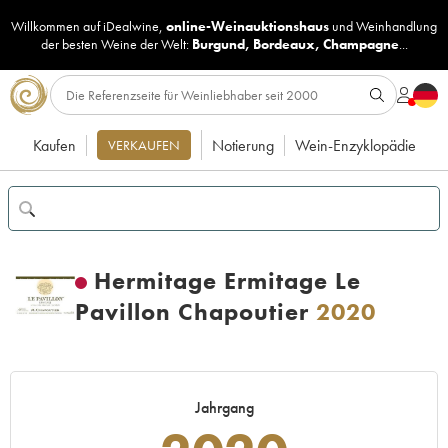
Willkommen auf iDealwine,
online-Weinauktionshaus
und
Weinhandlung
der besten Weine der Welt:
Burgund
,
Bordeaux
,
Champagne
...
Kaufen
Notierung
Wein-Enzyklopädie
VERKAUFEN
Hermitage Ermitage Le
Pavillon Chapoutier
2020
Jahrgang