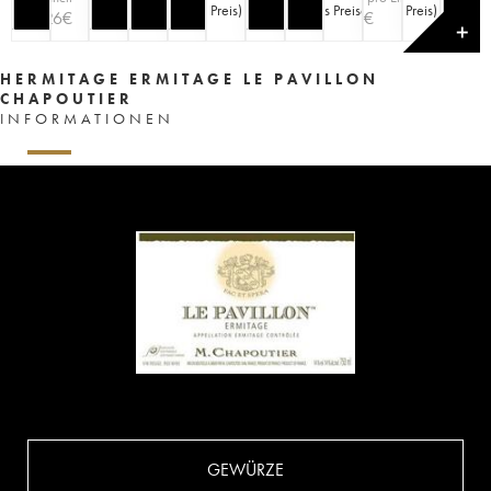
Preis
)
des Preises
)
Preis
)
126
€
135
€
✕
HERMITAGE ERMITAGE LE PAVILLON
CHAPOUTIER
INFORMATIONEN
GEWÜRZE