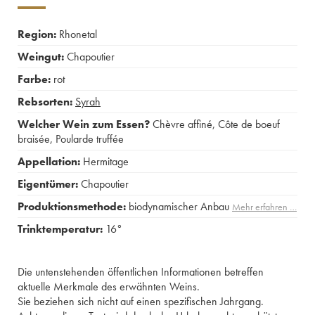
Region:
Rhonetal
Weingut:
Chapoutier
Farbe:
rot
Rebsorten:
Syrah
Welcher Wein zum Essen?
Chèvre affiné
,
Côte de boeuf
braisée
,
Poularde truffée
Appellation:
Hermitage
Eigentümer:
Chapoutier
Produktionsmethode:
biodynamischer Anbau
Mehr erfahren …
Trinktemperatur:
16°
Die untenstehenden öffentlichen Informationen betreffen
aktuelle Merkmale des erwähnten Weins.
Sie beziehen sich nicht auf einen spezifischen Jahrgang.