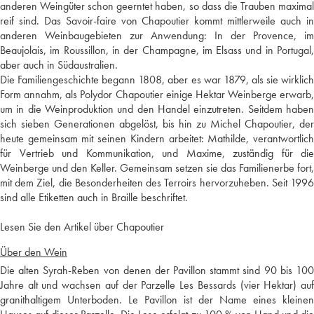
anderen Weingüter schon geerntet haben, so dass die Trauben maximal
reif sind. Das Savoir-faire von Chapoutier kommt mittlerweile auch in
anderen Weinbaugebieten zur Anwendung: In der Provence, im
Beaujolais, im Roussillon, in der Champagne, im Elsass und in Portugal,
aber auch in Südaustralien.
Die Familiengeschichte begann 1808, aber es war 1879, als sie wirklich
Form annahm, als Polydor Chapoutier einige Hektar Weinberge erwarb,
um in die Weinproduktion und den Handel einzutreten. Seitdem haben
sich sieben Generationen abgelöst, bis hin zu Michel Chapoutier, der
heute gemeinsam mit seinen Kindern arbeitet: Mathilde, verantwortlich
für Vertrieb und Kommunikation, und Maxime, zuständig für die
Weinberge und den Keller. Gemeinsam setzen sie das Familienerbe fort,
mit dem Ziel, die Besonderheiten des Terroirs hervorzuheben. Seit 1996
sind alle Etiketten auch in Braille beschriftet.
Lesen Sie den Artikel über Chapoutier
Über den Wein
Die alten Syrah-Reben von denen der Pavillon stammt sind 90 bis 100
Jahre alt und wachsen auf der Parzelle Les Bessards (vier Hektar) auf
granithaltigem Unterboden. Le Pavillon ist der Name eines kleinen