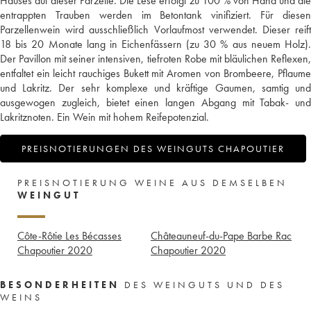
Hauses auf dieser Parzelle. Die Lese erfolgt zu 100 % von Hand und die
entrappten Trauben werden im Betontank vinifiziert. Für diesen
Parzellenwein wird ausschließlich Vorlaufmost verwendet. Dieser reift
18 bis 20 Monate lang in Eichenfässern (zu 30 % aus neuem Holz).
Der Pavillon mit seiner intensiven, tiefroten Robe mit bläulichen Reflexen,
entfaltet ein leicht rauchiges Bukett mit Aromen von Brombeere, Pflaume
und Lakritz. Der sehr komplexe und kräftige Gaumen, samtig und
ausgewogen zugleich, bietet einen langen Abgang mit Tabak- und
Lakritznoten. Ein Wein mit hohem Reifepotenzial.
PREISNOTIERUNGEN DES WEINGUTS CHAPOUTIER
PREISNOTIERUNG WEINE AUS DEMSELBEN
WEINGUT
Côte-Rôtie Les Bécasses
Châteauneuf-du-Pape Barbe Rac
Chapoutier
2020
Chapoutier
2020
BESONDERHEITEN
DES WEINGUTS UND DES
WEINS