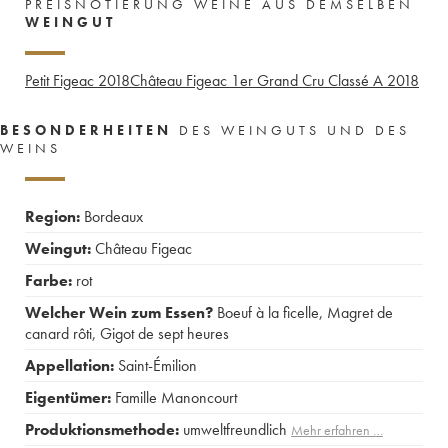
PREISNOTIERUNG WEINE AUS DEMSELBEN
WEINGUT
Petit Figeac
2018
Château Figeac 1er Grand Cru Classé A
2018
BESONDERHEITEN
DES WEINGUTS UND DES
WEINS
Region:
Bordeaux
Weingut:
Château Figeac
Farbe:
rot
Welcher Wein zum Essen?
Boeuf à la ficelle
,
Magret de
canard rôti
,
Gigot de sept heures
Appellation:
Saint-Émilion
Eigentümer:
Famille Manoncourt
Produktionsmethode:
umweltfreundlich
Mehr erfahren …