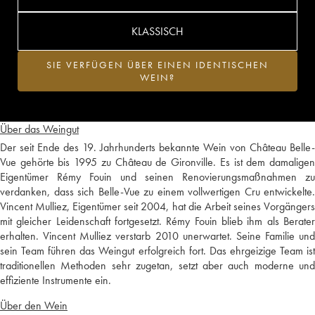
KLASSISCH
SIE VERFÜGEN ÜBER EINEN IDENTISCHEN
WEIN?
Über das Weingut
Der seit Ende des 19. Jahrhunderts bekannte Wein von Château Belle-
Vue gehörte bis 1995 zu Château de Gironville. Es ist dem damaligen
Eigentümer Rémy Fouin und seinen Renovierungsmaßnahmen zu
verdanken, dass sich Belle-Vue zu einem vollwertigen Cru entwickelte.
Vincent Mulliez, Eigentümer seit 2004, hat die Arbeit seines Vorgängers
mit gleicher Leidenschaft fortgesetzt. Rémy Fouin blieb ihm als Berater
erhalten. Vincent Mulliez verstarb 2010 unerwartet. Seine Familie und
sein Team führen das Weingut erfolgreich fort. Das ehrgeizige Team ist
traditionellen Methoden sehr zugetan, setzt aber auch moderne und
effiziente Instrumente ein.
Über den Wein