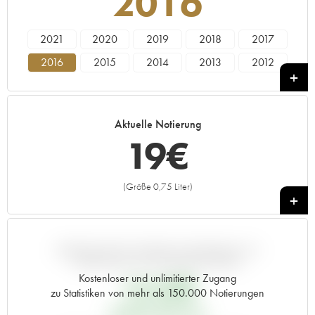
2016
2021
2020
2019
2018
2017
2016
2015
2014
2013
2012
2011
2010
2009
2008
2007
2006
2005
2004
2003
2002
Aktuelle Notierung
2001
2000
19
€
(Größe 0,75 Liter)
+
ABWEICHUNG DIESER NOTIERUNG IM
VERGLEICH ZUM PRIMEUR-PREIS
Kostenloser und unlimitierter Zugang
14,62
€
zu Statistiken von mehr als 150.000 Notierungen
PRIMEUR-PREIS 2016