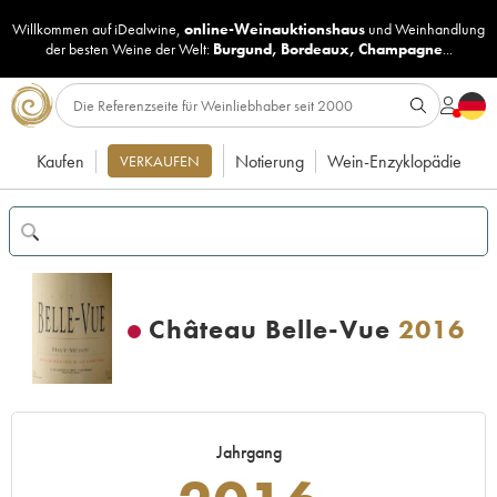
Willkommen auf iDealwine,
online-Weinauktionshaus
und
Weinhandlung
der besten Weine der Welt:
Burgund
,
Bordeaux
,
Champagne
...
Kaufen
Notierung
Wein-Enzyklopädie
VERKAUFEN
Château Belle-Vue
2016
Jahrgang