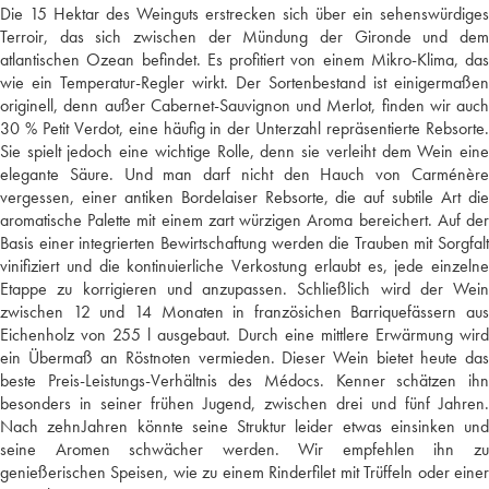
Die 15 Hektar des Weinguts erstrecken sich über ein sehenswürdiges
Terroir, das sich zwischen der Mündung der Gironde und dem
atlantischen Ozean befindet. Es profitiert von einem Mikro-Klima, das
wie ein Temperatur-Regler wirkt. Der Sortenbestand ist einigermaßen
originell, denn außer Cabernet-Sauvignon und Merlot, finden wir auch
30 % Petit Verdot, eine häufig in der Unterzahl repräsentierte Rebsorte.
Sie spielt jedoch eine wichtige Rolle, denn sie verleiht dem Wein eine
elegante Säure. Und man darf nicht den Hauch von Carménère
vergessen, einer antiken Bordelaiser Rebsorte, die auf subtile Art die
aromatische Palette mit einem zart würzigen Aroma bereichert. Auf der
Basis einer integrierten Bewirtschaftung werden die Trauben mit Sorgfalt
vinifiziert und die kontinuierliche Verkostung erlaubt es, jede einzelne
Etappe zu korrigieren und anzupassen. Schließlich wird der Wein
zwischen 12 und 14 Monaten in französichen Barriquefässern aus
Eichenholz von 255 l ausgebaut. Durch eine mittlere Erwärmung wird
ein Übermaß an Röstnoten vermieden. Dieser Wein bietet heute das
beste Preis-Leistungs-Verhältnis des Médocs. Kenner schätzen ihn
besonders in seiner frühen Jugend, zwischen drei und fünf Jahren.
Nach zehnJahren könnte seine Struktur leider etwas einsinken und
seine Aromen schwächer werden. Wir empfehlen ihn zu
genießerischen Speisen, wie zu einem Rinderfilet mit Trüffeln oder einer