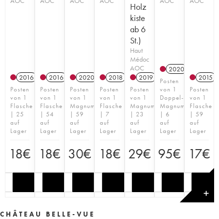
AOC
AOC
AOC
AOC
AOC
AOC
Holz
kiste
ab 6
St.)
Haut
Médoc
AOC
2020
2016
2016
2020
2018
2019
2015
Posten
Posten
Posten
Posten
Posten
Posten
von 1
Posten
von 1
von 1
von 1
von 1
von 1
Doppel-
von 1
Flasche
Flasche
Magnum
Flasche
Magnum
Magnum
Flasche
| 25
| 54
| 59
| 7
| 23
| 6
| 59
auf
auf
auf
auf
auf
auf
auf
Lager
Lager
Lager
Lager
Lager
Lager
Lager
18
€
18
€
30
€
18
€
29
€
95
€
17
€
✕
CHÂTEAU BELLE-VUE