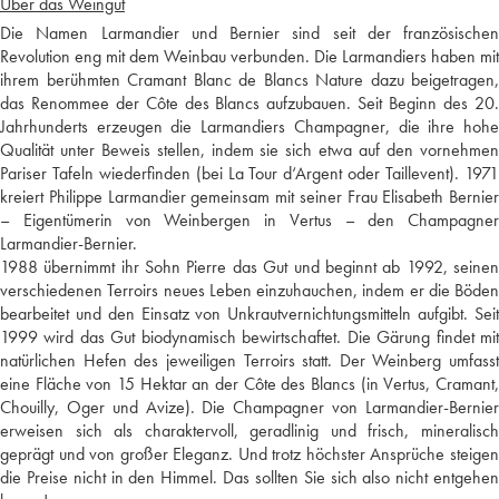
Über das Weingut
Die Namen Larmandier und Bernier sind seit der französischen
Revolution eng mit dem Weinbau verbunden. Die Larmandiers haben mit
ihrem berühmten Cramant Blanc de Blancs Nature dazu beigetragen,
das Renommee der Côte des Blancs aufzubauen. Seit Beginn des 20.
Jahrhunderts erzeugen die Larmandiers Champagner, die ihre hohe
Qualität unter Beweis stellen, indem sie sich etwa auf den vornehmen
Pariser Tafeln wiederfinden (bei La Tour d‘Argent oder Taillevent). 1971
kreiert Philippe Larmandier gemeinsam mit seiner Frau Elisabeth Bernier
– Eigentümerin von Weinbergen in Vertus – den Champagner
Larmandier-Bernier.
1988 übernimmt ihr Sohn Pierre das Gut und beginnt ab 1992, seinen
verschiedenen Terroirs neues Leben einzuhauchen, indem er die Böden
bearbeitet und den Einsatz von Unkrautvernichtungsmitteln aufgibt. Seit
1999 wird das Gut biodynamisch bewirtschaftet. Die Gärung findet mit
natürlichen Hefen des jeweiligen Terroirs statt. Der Weinberg umfasst
eine Fläche von 15 Hektar an der Côte des Blancs (in Vertus, Cramant,
Chouilly, Oger und Avize). Die Champagner von Larmandier-Bernier
erweisen sich als charaktervoll, geradlinig und frisch, mineralisch
geprägt und von großer Eleganz. Und trotz höchster Ansprüche steigen
die Preise nicht in den Himmel. Das sollten Sie sich also nicht entgehen