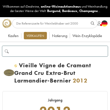
Willkommen auf iDealwine,
online-Weinauktionshaus
und
Weinhandlung
der besten Weine der Welt:
Burgund
,
Bordeaux
,
Champagne
...
Kaufen
Notierung
Wein-Enzyklopädie
VERKAUFEN
Vieille Vigne de Cramant
H
Grand Cru Extra-Brut
Larmandier-Bernier
2012
Jahrgang