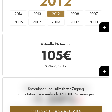
2012
2014
2013
2012
2008
2007
2006
2005
2004
2002
2000
1998
Aktuelle Notierung
105
€
(Größe 0,75 Liter)
+
Aktuelle Entwicklung der Preisnotierung
Kostenloser und unlimitierter Zugang
-1.24%
zu Statistiken von mehr als 150.000 Notierungen
Preisabfall des Jahrgangs 2012 im Jahr 2026 im Vergleich zum Jahr
PREISNOTIERUNGSDETAILS