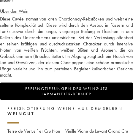
lassen!
Über den Wein
Diese Cuvée stammt von alten Chardonnay-Rebstöcken und weist eine
seltene Komplexität auf. Diese wird durch den Ausbau in Fässern und
Tanks sowie durch die lange, vierjährige Reifung in Flaschen in den
Kellern des Unternehmens unterstrichen. Bei der Verkostung offenbart
er seinen kräftigen und ausdrucksstarken Charakter durch intensive
Noten von weißen Früchten, weißen Blüten und Aromen, die an
Gebäck erinnern (Brioche, Butter). Im Abgang zeigt sich ein Hauch von
Jod und Gewürzen, der diesem Champagner eine schöne aromatische
Länge verleiht und ihn zum perfekten Begleiter kulinarischer Gerichte
macht.
PREISNOTIERUNGEN DES WEINGUTS
LARMANDIER-BERNIER
PREISNOTIERUNG WEINE AUS DEMSELBEN
WEINGUT
Terre de Vertus 1er Cru Non
Vieille Vigne du Levant Grand Cru