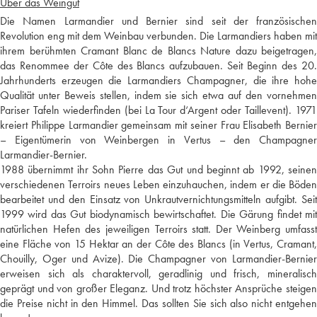
Über das Weingut
Die Namen Larmandier und Bernier sind seit der französischen
Revolution eng mit dem Weinbau verbunden. Die Larmandiers haben mit
ihrem berühmten Cramant Blanc de Blancs Nature dazu beigetragen,
das Renommee der Côte des Blancs aufzubauen. Seit Beginn des 20.
Jahrhunderts erzeugen die Larmandiers Champagner, die ihre hohe
Qualität unter Beweis stellen, indem sie sich etwa auf den vornehmen
Pariser Tafeln wiederfinden (bei La Tour d‘Argent oder Taillevent). 1971
kreiert Philippe Larmandier gemeinsam mit seiner Frau Elisabeth Bernier
– Eigentümerin von Weinbergen in Vertus – den Champagner
Larmandier-Bernier.
1988 übernimmt ihr Sohn Pierre das Gut und beginnt ab 1992, seinen
verschiedenen Terroirs neues Leben einzuhauchen, indem er die Böden
bearbeitet und den Einsatz von Unkrautvernichtungsmitteln aufgibt. Seit
1999 wird das Gut biodynamisch bewirtschaftet. Die Gärung findet mit
natürlichen Hefen des jeweiligen Terroirs statt. Der Weinberg umfasst
eine Fläche von 15 Hektar an der Côte des Blancs (in Vertus, Cramant,
Chouilly, Oger und Avize). Die Champagner von Larmandier-Bernier
erweisen sich als charaktervoll, geradlinig und frisch, mineralisch
geprägt und von großer Eleganz. Und trotz höchster Ansprüche steigen
die Preise nicht in den Himmel. Das sollten Sie sich also nicht entgehen