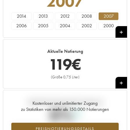
2007
2014
2013
2012
2008
2007
2006
2005
2004
2002
2000
1998
Aktuelle Notierung
119
€
(Größe 0,75 Liter)
+
Aktuelle Entwicklung der Preisnotierung
Kostenloser und unlimitierter Zugang
0%
zu Statistiken von mehr als 150.000 Notierungen
Preisanstiegs des Jahrgangs 2007 im Jahr 2026 im Vergleich zum
PREISNOTIERUNGSDETAILS