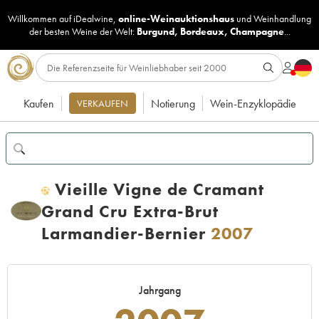
Willkommen auf iDealwine,
online-Weinauktionshaus
und
Weinhandlung
der besten Weine der Welt:
Burgund
,
Bordeaux
,
Champagne
...
Kaufen
Notierung
Wein-Enzyklopädie
VERKAUFEN
Vieille Vigne de Cramant
H
Grand Cru Extra-Brut
Larmandier-Bernier
2007
Jahrgang