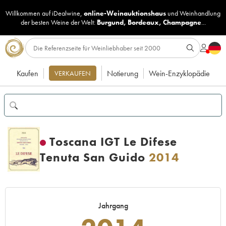
Willkommen auf iDealwine,
online-Weinauktionshaus
und
Weinhandlung
der besten Weine der Welt:
Burgund
,
Bordeaux
,
Champagne
...
Kaufen
Notierung
Wein-Enzyklopädie
VERKAUFEN
Toscana IGT Le Difese
Tenuta San Guido
2014
Jahrgang