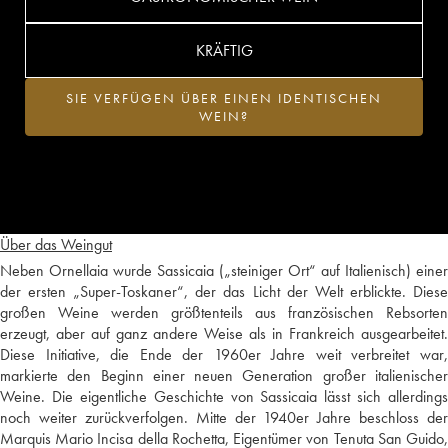
KRÄFTIG
SIE VERFÜGEN ÜBER EINEN IDENTISCHEN
WEIN?
Über das Weingut
Neben Ornellaia wurde Sassicaia („steiniger Ort“ auf Italienisch) einer
der ersten „Super-Toskaner“, der das Licht der Welt erblickte. Diese
großen Weine werden größtenteils aus französischen Rebsorten
erzeugt, aber auf ganz andere Weise als in Frankreich ausgearbeitet.
Diese Initiative, die Ende der 1960er Jahre weit verbreitet war,
markierte den Beginn einer neuen Generation großer italienischer
Weine. Die eigentliche Geschichte von Sassicaia lässt sich allerdings
noch weiter zurückverfolgen. Mitte der 1940er Jahre beschloss der
Marquis Mario Incisa della Rochetta, Eigentümer von Tenuta San Guido,