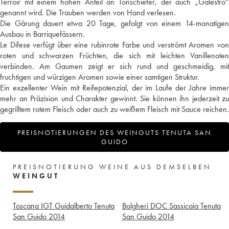
Terroir mit einem hohen Anteil an Tonschiefer, der auch „Galestro“
genannt wird. Die Trauben werden von Hand verlesen.
Die Gärung dauert etwa 20 Tage, gefolgt von einem 14-monatigen
Ausbau in Barriquefässern.
Le Difese verfügt über eine rubinrote Farbe und verströmt Aromen von
roten und schwarzen Früchten, die sich mit leichten Vanillenoten
verbinden. Am Gaumen zeigt er sich rund und geschmeidig, mit
fruchtigen und würzigen Aromen sowie einer samtigen Struktur.
Ein exzellenter Wein mit Reifepotenzial, der im Laufe der Jahre immer
mehr an Präzision und Charakter gewinnt. Sie können ihn jederzeit zu
gegrilltem rotem Fleisch oder auch zu weißem Fleisch mit Sauce reichen.
PREISNOTIERUNGEN DES WEINGUTS TENUTA SAN
GUIDO
PREISNOTIERUNG WEINE AUS DEMSELBEN
WEINGUT
Toscana IGT Guidalberto Tenuta
Bolgheri DOC Sassicaia Tenuta
San Guido
2014
San Guido
2014