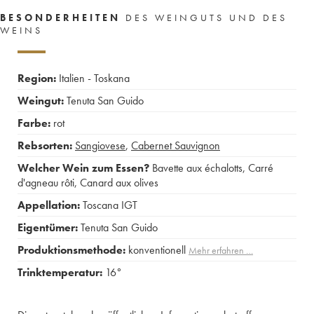
BESONDERHEITEN
DES WEINGUTS UND DES
WEINS
Region:
Italien - Toskana
Weingut:
Tenuta San Guido
Farbe:
rot
Rebsorten:
Sangiovese
,
Cabernet Sauvignon
Welcher Wein zum Essen?
Bavette aux échalotts
,
Carré
d'agneau rôti
,
Canard aux olives
Appellation:
Toscana IGT
Eigentümer:
Tenuta San Guido
Produktionsmethode:
konventionell
Mehr erfahren …
Trinktemperatur:
16°