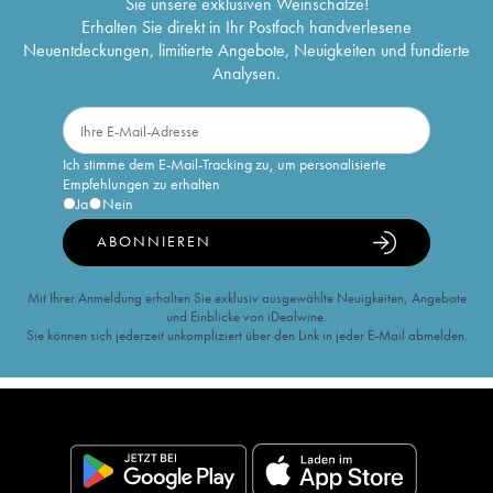
Sie unsere exklusiven Weinschätze!
Erhalten Sie direkt in Ihr Postfach handverlesene
Neuentdeckungen, limitierte Angebote, Neuigkeiten und fundierte
Analysen.
Ich stimme dem E-Mail-Tracking zu, um personalisierte
Empfehlungen zu erhalten
Ja
Nein
ABONNIEREN
Mit Ihrer Anmeldung erhalten Sie exklusiv ausgewählte Neuigkeiten, Angebote
und Einblicke von iDealwine.
Sie können sich jederzeit unkompliziert über den Link in jeder E-Mail abmelden.