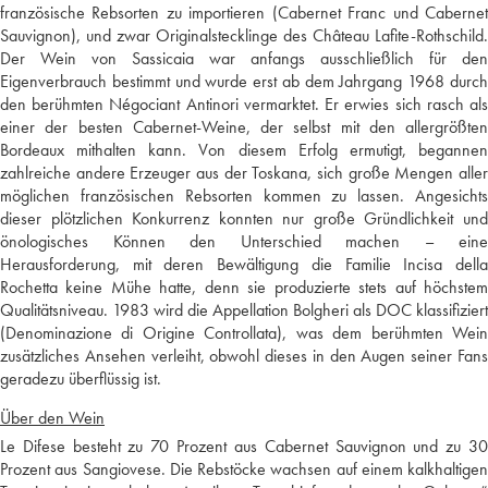
französische Rebsorten zu importieren (Cabernet Franc und Cabernet
Sauvignon), und zwar Originalstecklinge des Château Lafite-Rothschild.
Der Wein von Sassicaia war anfangs ausschließlich für den
Eigenverbrauch bestimmt und wurde erst ab dem Jahrgang 1968 durch
den berühmten Négociant Antinori vermarktet. Er erwies sich rasch als
einer der besten Cabernet-Weine, der selbst mit den allergrößten
Bordeaux mithalten kann. Von diesem Erfolg ermutigt, begannen
zahlreiche andere Erzeuger aus der Toskana, sich große Mengen aller
möglichen französischen Rebsorten kommen zu lassen. Angesichts
dieser plötzlichen Konkurrenz konnten nur große Gründlichkeit und
önologisches Können den Unterschied machen – eine
Herausforderung, mit deren Bewältigung die Familie Incisa della
Rochetta keine Mühe hatte, denn sie produzierte stets auf höchstem
Qualitätsniveau. 1983 wird die Appellation Bolgheri als DOC klassifiziert
(Denominazione di Origine Controllata), was dem berühmten Wein
zusätzliches Ansehen verleiht, obwohl dieses in den Augen seiner Fans
geradezu überflüssig ist.
Über den Wein
Le Difese besteht zu 70 Prozent aus Cabernet Sauvignon und zu 30
Prozent aus Sangiovese. Die Rebstöcke wachsen auf einem kalkhaltigen