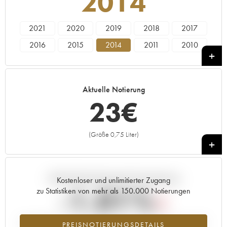
2014
2021
2020
2019
2018
2017
2016
2015
2014
2011
2010
2009
2008
2007
2005
2004
Aktuelle Notierung
23
€
(Größe 0,75 Liter)
+
Aktuelle Entwicklung der Preisnotierung
Kostenloser und unlimitierter Zugang
-1.01%
zu Statistiken von mehr als 150.000 Notierungen
Preisabfall des Jahrgangs 2014 im Jahr 2026 im Vergleich zum Jahr
PREISNOTIERUNGSDETAILS