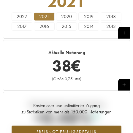
2021
2022
2021
2020
2019
2018
2017
2016
2015
2014
2013
2012
2011
2010
2008
2007
2006
2005
2004
2003
2002
Aktuelle Notierung
2001
2000
38
€
(Größe 0,75 Liter)
+
Aktuelle Entwicklung der Preisnotierung
Kostenloser und unlimitierter Zugang
+0.48%
zu Statistiken von mehr als 150.000 Notierungen
Preisanstiegs des Jahrgangs 2021 im Jahr 2026 im Vergleich zum
PREISNOTIERUNGSDETAILS