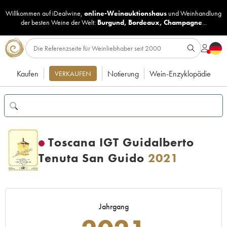
Willkommen auf iDealwine,
online-Weinauktionshaus
und
Weinhandlung
der besten Weine der Welt:
Burgund
,
Bordeaux
,
Champagne
...
Kaufen
Notierung
Wein-Enzyklopädie
VERKAUFEN
Toscana IGT Guidalberto
Tenuta San Guido
2021
Jahrgang