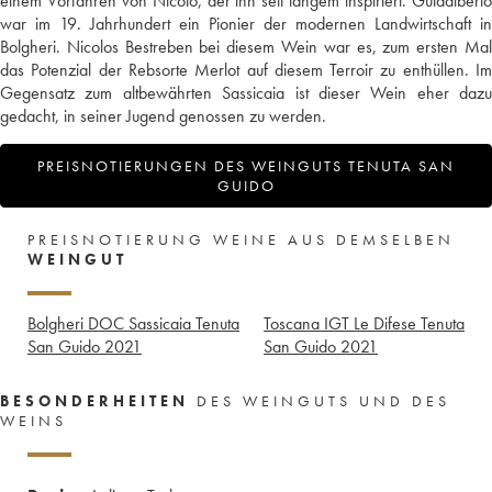
einem Vorfahren von Nicolo, der ihn seit langem inspiriert. Guidalberto
war im 19. Jahrhundert ein Pionier der modernen Landwirtschaft in
Bolgheri. Nicolos Bestreben bei diesem Wein war es, zum ersten Mal
das Potenzial der Rebsorte Merlot auf diesem Terroir zu enthüllen. Im
Gegensatz zum altbewährten Sassicaia ist dieser Wein eher dazu
gedacht, in seiner Jugend genossen zu werden.
PREISNOTIERUNGEN DES WEINGUTS TENUTA SAN
GUIDO
PREISNOTIERUNG WEINE AUS DEMSELBEN
WEINGUT
Bolgheri DOC Sassicaia Tenuta
Toscana IGT Le Difese Tenuta
San Guido
2021
San Guido
2021
BESONDERHEITEN
DES WEINGUTS UND DES
WEINS