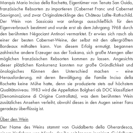
Marquis Mario Incisa della Rochetta, Eigentümer von Tenuta San Guido,
französische Rebsorten zu importieren (Cabernet Franc und Cabernet
Sauvignon), und zwar Originalstecklinge des Château Lafite-Rothschild.
Der Wein von Sassicaia war anfangs ausschließlich für den
Eigenverbrauch bestimmt und wurde erst ab dem Jahrgang 1968 durch
den berühmten Négociant Antinori vermarktet. Er erwies sich rasch als
einer der besten Cabernet-Weine, der selbst mit den allergrößten
Bordeaux mithalten kann. Von diesem Erfolg ermutigt, begannen
zahlreiche andere Erzeuger aus der Toskana, sich große Mengen aller
möglichen französischen Rebsorten kommen zu lassen. Angesichts
dieser plötzlichen Konkurrenz konnten nur große Gründlichkeit und
önologisches Können den Unterschied machen – eine
Herausforderung, mit deren Bewältigung die Familie Incisa della
Rochetta keine Mühe hatte, denn sie produzierte stets auf höchstem
Qualitätsniveau. 1983 wird die Appellation Bolgheri als DOC klassifiziert
(Denominazione di Origine Controllata), was dem berühmten Wein
zusätzliches Ansehen verleiht, obwohl dieses in den Augen seiner Fans
geradezu überflüssig ist.
Über den Wein
Der Name des Weins stammt von Guidalberto della Gherardesca,