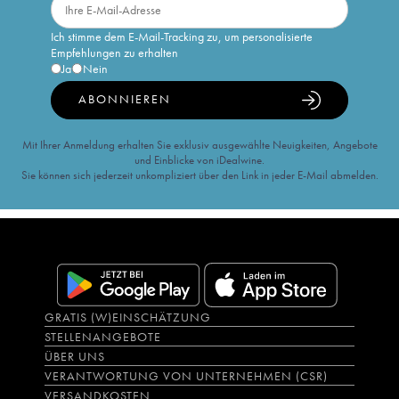
Ich stimme dem E-Mail-Tracking zu, um personalisierte
Empfehlungen zu erhalten
Ja
Nein
ABONNIEREN
Mit Ihrer Anmeldung erhalten Sie exklusiv ausgewählte Neuigkeiten, Angebote
und Einblicke von iDealwine.
Sie können sich jederzeit unkompliziert über den Link in jeder E-Mail abmelden.
GRATIS (W)EINSCHÄTZUNG
STELLENANGEBOTE
ÜBER UNS
VERANTWORTUNG VON UNTERNEHMEN (CSR)
VERSANDKOSTEN