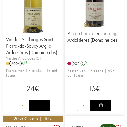
Vin de France Silice rouge
Vin des Allobroges Saint-
Ardoisières (Domaine des)
Pierre-de-Soucy Argile
Ardoisières (Domaine des)
Vin des Allobroges IGP
2024
A
2024
A
Posten von 1 Flasche | 19 auf
Posten von 1 Flasche | 60+
Lager
auf Lager
24
€
15
€
20,70
€
pro 6 | -10%