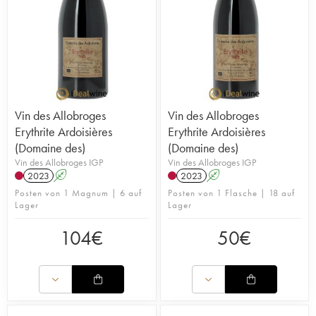
Vin des Allobroges
Vin des Allobroges
Erythrite Ardoisières
Erythrite Ardoisières
(Domaine des)
(Domaine des)
Vin des Allobroges IGP
Vin des Allobroges IGP
2023
A
2023
A
Posten von 1 Magnum | 6 auf
Posten von 1 Flasche | 18 auf
Lager
Lager
104
€
50
€