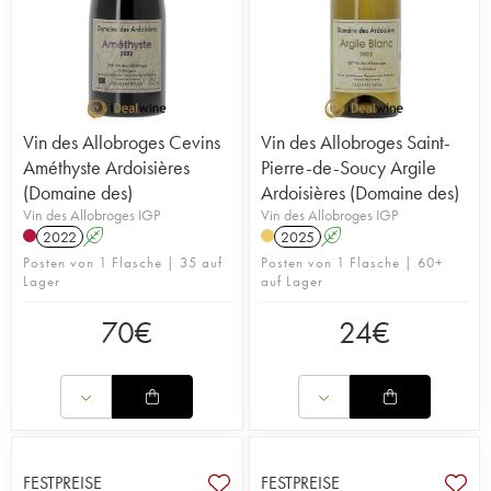
Vin des Allobroges Cevins
Vin des Allobroges Saint-
Améthyste Ardoisières
Pierre-de-Soucy Argile
(Domaine des)
Ardoisières (Domaine des)
Vin des Allobroges IGP
Vin des Allobroges IGP
2022
A
2025
A
Posten von 1 Flasche | 35 auf
Posten von 1 Flasche | 60+
Lager
auf Lager
70
€
24
€
FESTPREISE
FESTPREISE