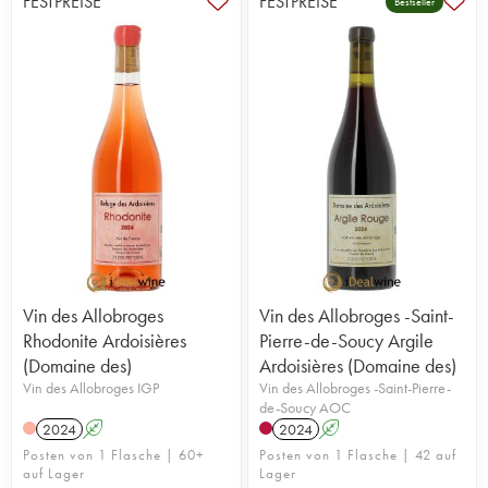
FESTPREISE
FESTPREISE
Bestseller
Vin des Allobroges
Vin des Allobroges -Saint-
Rhodonite Ardoisières
Pierre-de-Soucy Argile
(Domaine des)
Ardoisières (Domaine des)
Vin des Allobroges IGP
Vin des Allobroges -Saint-Pierre-
de-Soucy AOC
2024
A
2024
A
Posten von 1 Flasche | 60+
Posten von 1 Flasche | 42 auf
auf Lager
Lager