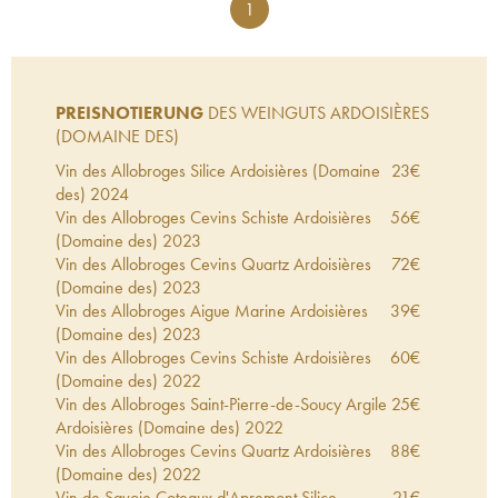
1
PREISNOTIERUNG
DES WEINGUTS ARDOISIÈRES
(DOMAINE DES)
Vin des Allobroges Silice Ardoisières (Domaine
23
€
des)
2024
Vin des Allobroges Cevins Schiste Ardoisières
56
€
(Domaine des)
2023
Vin des Allobroges Cevins Quartz Ardoisières
72
€
(Domaine des)
2023
Vin des Allobroges Aigue Marine Ardoisières
39
€
(Domaine des)
2023
Vin des Allobroges Cevins Schiste Ardoisières
60
€
(Domaine des)
2022
Vin des Allobroges Saint-Pierre-de-Soucy Argile
25
€
Ardoisières (Domaine des)
2022
Vin des Allobroges Cevins Quartz Ardoisières
88
€
(Domaine des)
2022
Vin de Savoie Coteaux d'Apremont Silice
21
€