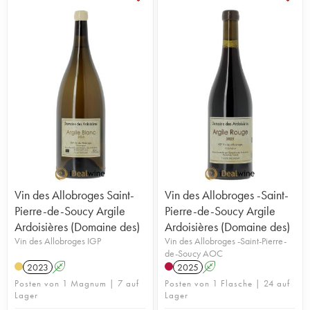
Vin des Allobroges Saint-
Vin des Allobroges -Saint-
Pierre-de-Soucy Argile
Pierre-de-Soucy Argile
Ardoisières (Domaine des)
Ardoisières (Domaine des)
Vin des Allobroges IGP
Vin des Allobroges -Saint-Pierre-
de-Soucy AOC
2023
A
2025
A
Posten von 1 Magnum | 7 auf
Posten von 1 Flasche | 24 auf
Lager
Lager