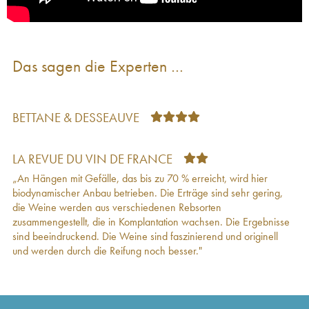
Vin des Allobroges Cevins Schiste Ardoisières
63
€
(Domaine des)
2019
Vin des Allobroges Cevins Quartz Ardoisières
91
€
(Domaine des)
2019
Das sagen die Experten …
Vin des Allobroges Saint-Pierre-de-Soucy Argile
28
€
Ardoisières (Domaine des)
2019
Vin des Allobroges Cevins Améthyste
65
€
Ardoisières (Domaine des)
2019
BETTANE & DESSEAUVE
Vin des Allobroges Cevins Schiste Ardoisières
70
€
(Domaine des)
2018
Vin des Allobroges Cevins Améthyste
46
€
LA REVUE DU VIN DE FRANCE
Ardoisières (Domaine des)
2018
„An Hängen mit Gefälle, das bis zu 70 % erreicht, wird hier
Vin des Allobroges Saint-Pierre-de-Soucy Argile
33
€
biodynamischer Anbau betrieben. Die Erträge sind sehr gering,
Ardoisières (Domaine des)
2018
die Weine werden aus verschiedenen Rebsorten
Vin des Allobroges -Saint-Pierre-de-Soucy
24
€
zusammengestellt, die in Komplantation wachsen. Die Ergebnisse
Argile Ardoisières (Domaine des)
2018
sind beeindruckend. Die Weine sind faszinierend und originell
Vin des Allobroges Cevins Quartz Ardoisières
112
€
und werden durch die Reifung noch besser."
(Domaine des)
2018
Vin des Allobroges Cevins Améthyste
63
€
Ardoisières (Domaine des)
2017
Vin des Allobroges Cevins Schiste Ardoisières
73
€