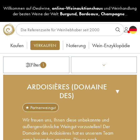
Willkommen auf iDealwine,
online-Weinauktionshaus
und
Weinhandlung
der besten Weine der Welt:
Burgund
,
Bordeaux
,
Champagne
...
Kaufen
Notierung
Wein-Enzyklopädie
VERKAUFEN
Filter
1
ARDOISIÈRES (DOMAINE
▼
DES)
★ Partnerweingut
Wir freuen uns, Ihnen diese unbekannte und
außergewöhnliche Weingut vorzustellen! Der
Domaine des Ardoisières hat es unserem Team
ganz besonders angetan. Dieses nach