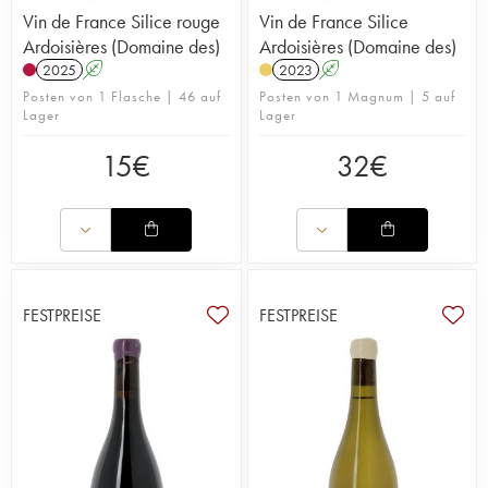
Vin de France Silice rouge
Vin de France Silice
Ardoisières (Domaine des)
Ardoisières (Domaine des)
2025
A
2023
A
Posten von 1 Flasche | 46 auf
Posten von 1 Magnum | 5 auf
Lager
Lager
15
€
32
€
FESTPREISE
FESTPREISE