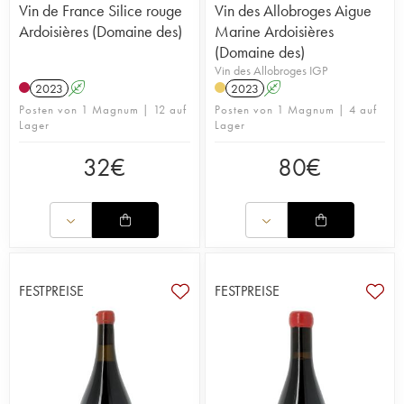
Vin de France Silice rouge
Vin des Allobroges Aigue
Ardoisières (Domaine des)
Marine Ardoisières
(Domaine des)
Vin des Allobroges IGP
2023
A
2023
A
Posten von 1 Magnum | 12 auf
Posten von 1 Magnum | 4 auf
Lager
Lager
32
€
80
€
FESTPREISE
FESTPREISE