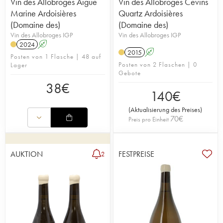
Vin des Allobroges Aigue
Vin des Allobroges Cevins
Marine Ardoisières
Quartz Ardoisières
(Domaine des)
(Domaine des)
Vin des Allobroges IGP
Vin des Allobroges IGP
2024
A
2015
A
Posten von 1 Flasche | 48 auf
Posten von 2 Flaschen | 0
Lager
Gebote
38
€
140
€
(
Aktualisierung des Preises
)
70
€
Preis pro Einheit
AUKTION
FESTPREISE
2