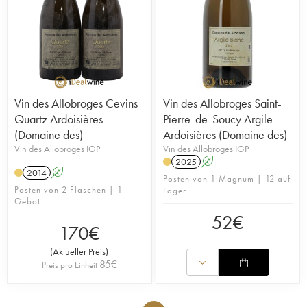
Vin des Allobroges Cevins
Vin des Allobroges Saint-
Quartz Ardoisières
Pierre-de-Soucy Argile
(Domaine des)
Ardoisières (Domaine des)
Vin des Allobroges IGP
Vin des Allobroges IGP
2025
A
2014
A
Posten von 1 Magnum | 12 auf
Posten von 2 Flaschen | 1
Lager
Gebot
52
€
170
€
(
Aktueller Preis
)
85
€
Preis pro Einheit