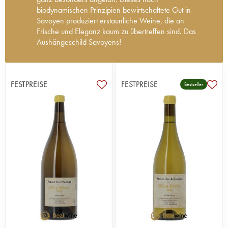
biodynamischen Prinzipien bewirtschaftete Gut in
Savoyen produziert erstaunliche Weine, die an
Frische und Eleganz kaum zu übertreffen sind. Das
Aushängeschild Savoyens!
Die Domaine des Ardoisières wurde im Jahr 1998
auf einem Grundstück gegründet, das seit der
Römerzeit mit Reben bepflanzt war, die jedoch im
FESTPREISE
FESTPREISE
Bestseller
Laufe der Jahrhunderte verschwanden. Michel
Grisard, einer der „Päpste“ der Weinberge in den
Savoyen, war lange Zeit die treibende Kraft hinter
dem Projekt, bevor er 2008 die Leitung an Brice
Omont, einen Agraringenieur aus der
Champagne, übergab.
Der 24 Hektar große Weinberg wird
biodynamisch bewirtschaftet und die
Weinbereitung erfolgt auf sehr natürliche Weise,
mit so wenig Eingriffen wie möglich. Die Steillage
erreicht auf den Hängen von Cevins oder Saint
Pierre de Soucy teilweise fast 70 %. Die Erträge
sind sehr gering und die erzeugten Weine von