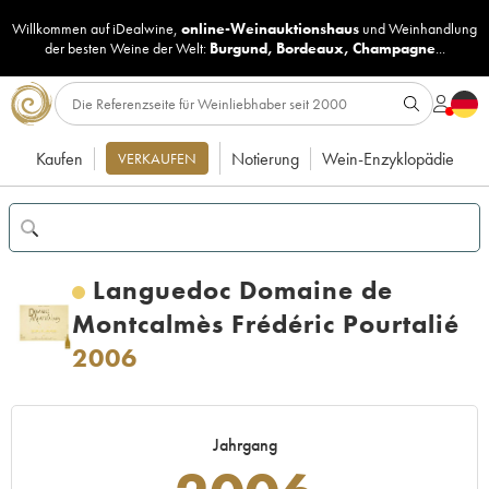
Willkommen auf iDealwine,
online-Weinauktionshaus
und
Weinhandlung
der besten Weine der Welt:
Burgund
,
Bordeaux
,
Champagne
...
Kaufen
Notierung
Wein-Enzyklopädie
VERKAUFEN
Languedoc Domaine de
Montcalmès Frédéric Pourtalié
2006
Jahrgang