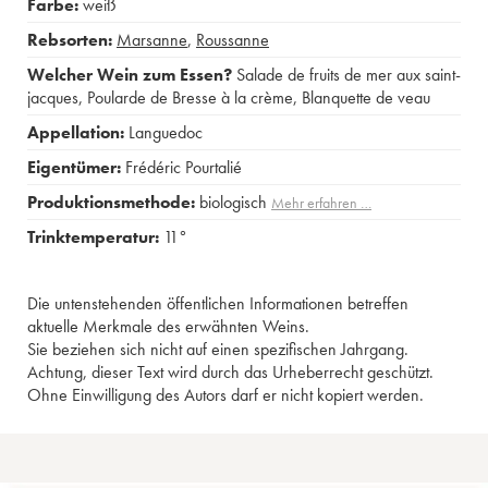
Farbe:
weiß
Rebsorten:
Marsanne
,
Roussanne
Welcher Wein zum Essen?
Salade de fruits de mer aux saint-
jacques
,
Poularde de Bresse à la crème
,
Blanquette de veau
Appellation:
Languedoc
Eigentümer:
Frédéric Pourtalié
Produktionsmethode:
biologisch
Mehr erfahren …
Trinktemperatur:
11°
Die untenstehenden öffentlichen Informationen betreffen
aktuelle Merkmale des erwähnten Weins.
Sie beziehen sich nicht auf einen spezifischen Jahrgang.
Achtung, dieser Text wird durch das Urheberrecht geschützt.
Ohne Einwilligung des Autors darf er nicht kopiert werden.