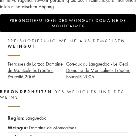
ist hervorragend, sowohl geradlinig als auch vollmundig. Er hat einen
tollen mineralischen Abgang.
PREISNOTIERUNGEN DES WEINGUTS DOMAINE DE
MONTCALMÈS
PREISNOTIERUNG WEINE AUS DEMSELBEN
WEINGUT
Terrasses du Larzac Domaine
Coteaux du Languedoc - Le Geai
de Montcalmès Frédéric
Domaine de Montcalmès Frédéric
Pourtalié
2006
Pourtalié
2006
BESONDERHEITEN
DES WEINGUTS UND DES
WEINS
Region:
Languedoc
Weingut:
Domaine de Montcalmès