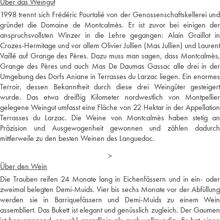
Über das Weingut
1998 trennt sich Frédéric Pourtalié von der Genossenschaftskellerei und
gründet die Domaine de Montcalmès. Er ist zuvor bei einigen der
anspruchsvollsten Winzer in die Lehre gegangen: Alain Graillot in
Crozes-Hermitage und vor allem Olivier Jullien (Mas Jullien) und Laurent
Vaillé auf Grange des Pères. Dazu muss man sagen, dass Montcalmès,
Grange des Pères und auch Mas De Daumas Gassac alle drei in der
Umgebung des Dorfs Aniane in Terrasses du Larzac liegen. Ein enormes
Terroir, dessen Bekanntheit durch diese drei Weingüter gesteigert
wurde. Das etwa dreißig Kilometer nordwestlich von Montpellier
gelegene Weingut umfasst eine Fläche von 22 Hektar in der Appellation
Terrasses du Larzac. Die Weine von Montcalmès haben stetig an
Präzision und Ausgewogenheit gewonnen und zählen dadurch
mittlerweile zu den besten Weinen des Languedoc.
>
Über den Wein
Die Trauben reifen 24 Monate lang in Eichenfässern und in ein- oder
zweimal belegten Demi-Muids. Vier bis sechs Monate vor der Abfüllung
werden sie in Barriquefässern und Demi-Muids zu einem Wein
assembliert. Das Bukett ist elegant und genüsslich zugleich. Der Gaumen