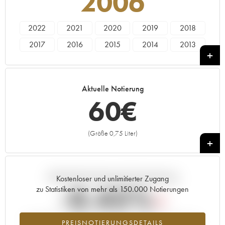
2006
2022
2021
2020
2019
2018
2017
2016
2015
2014
2013
2012
2011
2010
2009
2008
2007
2006
2005
2004
Aktuelle Notierung
60
€
(Größe 0,75 Liter)
+
Aktuelle Entwicklung der Preisnotierung
Kostenloser und unlimitierter Zugang
-0.45%
zu Statistiken von mehr als 150.000 Notierungen
Preisabfall des Jahrgangs 2006 im Jahr 2026 im Vergleich zum
PREISNOTIERUNGSDETAILS