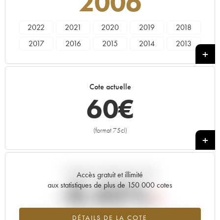
2006
2022
2021
2020
2019
2018
2017
2016
2015
2014
2013
2012
2011
2010
2009
2008
2007
2006
2005
2004
Cote actuelle
60
€
(format 75cl)
+
Tendance actuelle de la cote
Accès gratuit et illimité
-0.45%
aux statistiques de plus de 150 000 cotes
Tendance à la baisse du millésime 2006 en 2026 par rapport à
DÉTAILS DE LA COTE