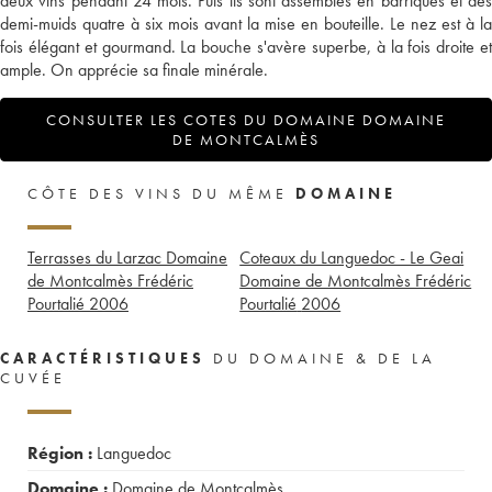
deux vins pendant 24 mois. Puis ils sont assemblés en barriques et des
demi-muids quatre à six mois avant la mise en bouteille. Le nez est à la
fois élégant et gourmand. La bouche s'avère superbe, à la fois droite et
ample. On apprécie sa finale minérale.
CONSULTER LES COTES DU DOMAINE DOMAINE
DE MONTCALMÈS
CÔTE DES VINS DU MÊME
DOMAINE
Terrasses du Larzac Domaine
Coteaux du Languedoc - Le Geai
de Montcalmès Frédéric
Domaine de Montcalmès Frédéric
Pourtalié
2006
Pourtalié
2006
CARACTÉRISTIQUES
DU DOMAINE & DE LA
CUVÉE
Région :
Languedoc
Domaine :
Domaine de Montcalmès