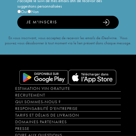
J'accepte le suivi de mes emails afin de recevoir des
suggestions personnalisées
Oui
Non
JE M'INSCRIS
En vous inscrivant, vous acceptez de recevoir les emails de iDealwine. Vous
pouvez vous désabonner à tout moment via le lien présent dans chaque message.
ESTIMATION VIN GRATUITE
RECRUTEMENT
QUI SOMMES-NOUS ?
RESPONSABILITÉ D'ENTREPRISE
TARIFS ET DÉLAIS DE LIVRAISON
DOMAINES PARTENAIRES
PRESSE
FOIRE AUX QUESTIONS