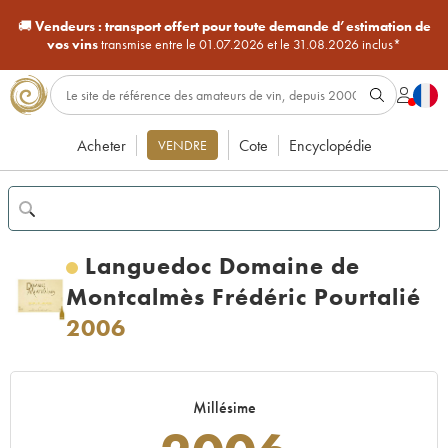
🚚
Vendeurs :
transport offert pour toute demande d’estimation de
vos vins
transmise entre le 01.07.2026 et le 31.08.2026 inclus*
Acheter
Cote
Encyclopédie
VENDRE
Languedoc Domaine de
Montcalmès Frédéric Pourtalié
2006
Millésime