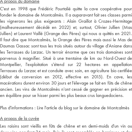
A propos du domaine
C'est en 1998 que Frédéric Pourtalié quitte la cave coopérative pour
fonder le domaine de Montcalmès. Il a auparavant fait ses classes parmi
les vignerons les plus exigeants : Alain Graillot à Crozes-Hermitage
(malheureusement décédé en 2022) et, surtout, Olivier Jullien (Mas
Jullien) et Laurent Vaillé (Grange des Pères) qui nous a quittés en 2021.
Il faut dire que Montcalmès, la Grange des Pères mais aussi le Mas de
Daumas Gassac sont tous les trois situés autour du village d'Aniane dans
les Terrasses du Larzac. Un terroir énorme que ces trois domaines sont
parvenus à magnifier. Situé à une trentaine de km au Nord-Ouest de
Montpellier, l'exploitation s'étend sur 22 hectares en appellation
Terrasses du Larzac et est conduite avec soin, en agriculture bio certifiée
(début de conversion en 2012, effective en 2015). En cave, les
macérations durent environ 30 jours et l'élevage se fait en fûts de chêne
ancien. Les vins de Montcalmès n'ont cessé de gagner en précision et
en équilibre pour se hisser parmi les plus beaux crus languedociens.
Plus d'informations :
Lire l'article du blog sur le domaine de Montcalmès
A propos de la cuvée
Les raisins sont vieillis en fûts de chêne et en demi-muids d'un vin ou