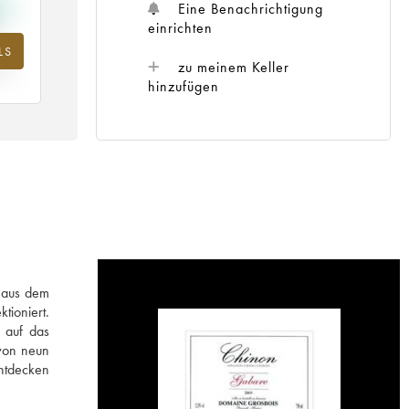
Eine Benachrichtigung
einrichten
LS
m
zu meinem Keller
25
hinzufügen
f aus dem
tioniert.
 auf das
 von neun
entdecken