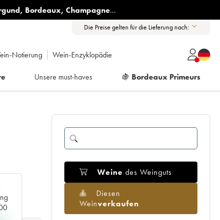
rgund
,
Bordeaux
,
Champagne
...
Die Preise gelten für die Lieferung nach:
ein-Notierung
Wein-Enzyklopädie
re
Unsere must-haves
🍇
Bordeaux Primeurs
Weine
des Weinguts
Diesen
ang
Wein
verkaufen
000