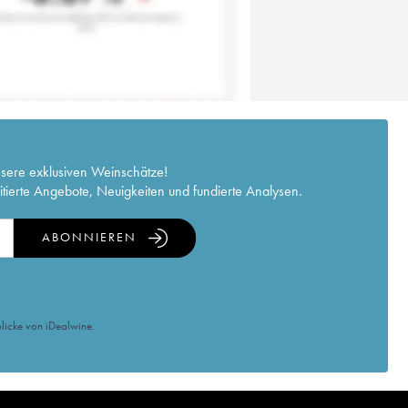
nsere exklusiven Weinschätze!
itierte Angebote, Neuigkeiten und fundierte Analysen.
ABONNIEREN
licke von iDealwine.