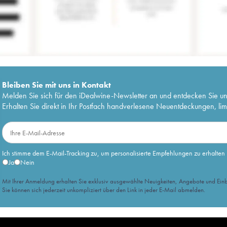
Bleiben Sie mit uns in Kontakt
Melden Sie sich für den iDealwine-Newsletter an und entdecken Sie u
Erhalten Sie direkt in Ihr Postfach handverlesene Neuentdeckungen, lim
Ich stimme dem E-Mail-Tracking zu, um personalisierte Empfehlungen zu erhalten
Ja
Nein
Mit Ihrer Anmeldung erhalten Sie exklusiv ausgewählte Neuigkeiten, Angebote und Einb
Sie können sich jederzeit unkompliziert über den Link in jeder E-Mail abmelden.