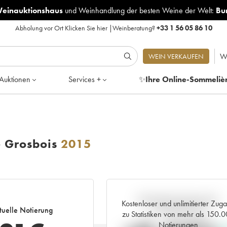
Weinauktionshaus
und
Weinhandlung der besten Weine der Welt:
Bu
Abholung vor Ort
Klicken Sie hier
|
Weinberatung?
+33 1 56 05 86 10
W
WEIN VERKAUFEN
Auktionen
Services +
✨
Ihre Online-Sommeliè
 Grosbois
2015
Aktuelle Entwicklung der
Kostenloser und unlimitierter Zug
tuelle Notierung
Preisnotierung
zu Statistiken von mehr als 150.
Notierungen