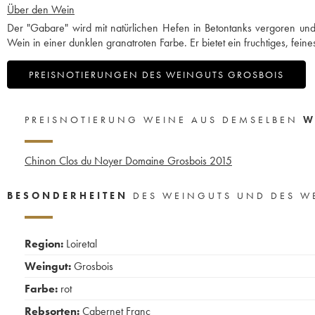
Über den Wein
Der "Gabare" wird mit natürlichen Hefen in Betontanks vergoren und
Wein in einer dunklen granatroten Farbe. Er bietet ein fruchtiges, fein
PREISNOTIERUNGEN DES WEINGUTS GROSBOIS
PREISNOTIERUNG WEINE AUS DEMSELBEN
W
Chinon Clos du Noyer Domaine Grosbois
2015
BESONDERHEITEN
DES WEINGUTS UND DES W
Region:
Loiretal
Weingut:
Grosbois
Farbe:
rot
Rebsorten:
Cabernet Franc