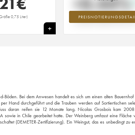
21
€
+0.44%
Größe 0,75 Liter)
PREISNOTIERUNGSDETAI
Preisanstiegs des Jahrgangs 2015 i
Jahr 2026 im Vergleich zum Jahr 20
+
Sand-Böden. Bei dem Anwesen handelt es sich um einen alten Bauernho
er Hand durchgeführt und die Trauben werden auf Sortiertischen selek
chluss daran reifen sie 12 Monate lang. Nicolas Grosbois kam 2008
A sowie in Chile gearbeitet hatte. Der Weinberg umfasst eine Fläche
irtschaftet (DEMETER-Zertifizierung). Ein Weingut, das es unbedingt zu 