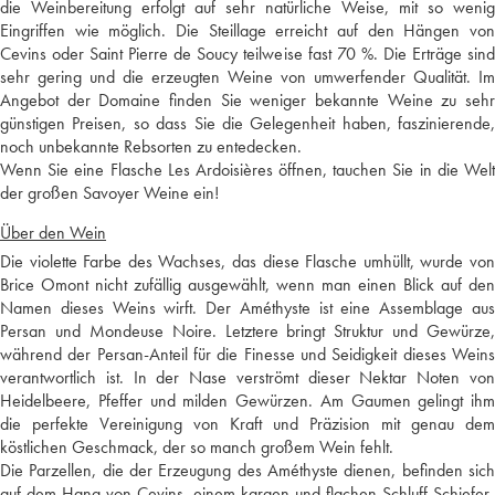
die Weinbereitung erfolgt auf sehr natürliche Weise, mit so wenig
Eingriffen wie möglich. Die Steillage erreicht auf den Hängen von
Cevins oder Saint Pierre de Soucy teilweise fast 70 %. Die Erträge sind
sehr gering und die erzeugten Weine von umwerfender Qualität. Im
Angebot der Domaine finden Sie weniger bekannte Weine zu sehr
günstigen Preisen, so dass Sie die Gelegenheit haben, faszinierende,
noch unbekannte Rebsorten zu entedecken.
Wenn Sie eine Flasche Les Ardoisières öffnen, tauchen Sie in die Welt
der großen Savoyer Weine ein!
Über den Wein
Die violette Farbe des Wachses, das diese Flasche umhüllt, wurde von
Brice Omont nicht zufällig ausgewählt, wenn man einen Blick auf den
Namen dieses Weins wirft. Der Améthyste ist eine Assemblage aus
Persan und Mondeuse Noire. Letztere bringt Struktur und Gewürze,
während der Persan-Anteil für die Finesse und Seidigkeit dieses Weins
verantwortlich ist. In der Nase verströmt dieser Nektar Noten von
Heidelbeere, Pfeffer und milden Gewürzen. Am Gaumen gelingt ihm
die perfekte Vereinigung von Kraft und Präzision mit genau dem
köstlichen Geschmack, der so manch großem Wein fehlt.
Die Parzellen, die der Erzeugung des Améthyste dienen, befinden sich
auf dem Hang von Cevins, einem kargen und flachen Schluff-Schiefer-