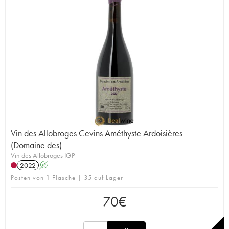
Vin des Allobroges Cevins Améthyste Ardoisières
(Domaine des)
Vin des Allobroges IGP
2022
A
Posten von 1 Flasche | 35 auf Lager
70
€