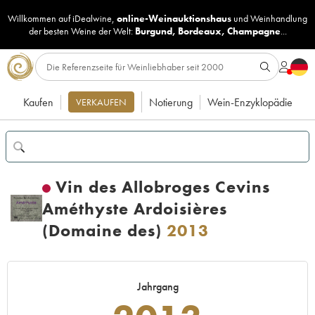
Willkommen auf iDealwine,
online-Weinauktionshaus
und
Weinhandlung
der besten Weine der Welt:
Burgund
,
Bordeaux
,
Champagne
...
Kaufen
Notierung
Wein-Enzyklopädie
VERKAUFEN
Vin des Allobroges Cevins
Améthyste Ardoisières
(Domaine des)
2013
Jahrgang