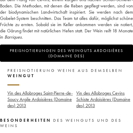
Boden. Die Methoden, mit denen die Reben gepflegt werden, sind von
der biodynamischen Landwirtschaft inspiriert. Sie werden nach dem
Gobelet-System beschnitten. Das Team tut alles dafür, möglichst schöne
Früchte zu ernten. Sobald sie im Keller ankommen werden sie notiert,
die Gärung findet mit natürlichen Hefen statt. Der Wein reift 18 Monate
in
Barriques
.
PREISNOTIERUNGEN DES WEINGUTS ARDOISIÈRES
(DOMAINE DES)
PREISNOTIERUNG WEINE AUS DEMSELBEN
WEINGUT
Vin des Allobroges Saint-Pierre-de-
Vin des Allobroges Cevins
Soucy Argile Ardoisières (Domaine
Schiste Ardoisières (Domaine
des)
2013
des)
2013
BESONDERHEITEN
DES WEINGUTS UND DES
WEINS