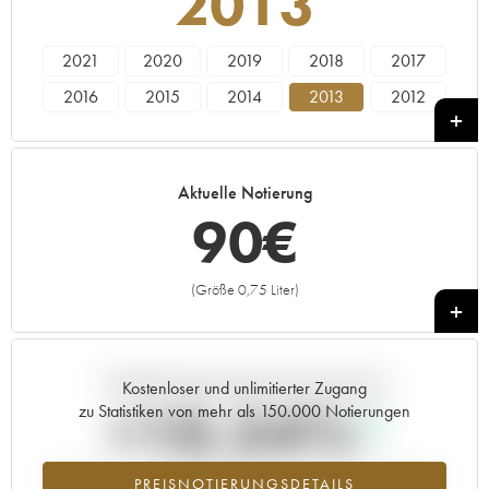
2013
2021
2020
2019
2018
2017
2016
2015
2014
2013
2012
2011
2010
Aktuelle Notierung
90
€
(Größe 0,75 Liter)
+
Aktuelle Entwicklung der Preisnotierung
Kostenloser und unlimitierter Zugang
+10.54%
zu Statistiken von mehr als 150.000 Notierungen
Preisanstiegs des Jahrgangs 2013 im Jahr 2026 im Vergleich zum
PREISNOTIERUNGSDETAILS