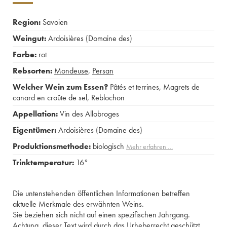
Region:
Savoien
Weingut:
Ardoisières (Domaine des)
Farbe:
rot
Rebsorten:
Mondeuse
,
Persan
Welcher Wein zum Essen?
Pâtés et terrines
,
Magrets de
canard en croûte de sel
,
Reblochon
Appellation:
Vin des Allobroges
Eigentümer:
Ardoisières (Domaine des)
Produktionsmethode:
biologisch
Mehr erfahren …
Trinktemperatur:
16°
Die untenstehenden öffentlichen Informationen betreffen
aktuelle Merkmale des erwähnten Weins.
Sie beziehen sich nicht auf einen spezifischen Jahrgang.
Achtung, dieser Text wird durch das Urheberrecht geschützt.