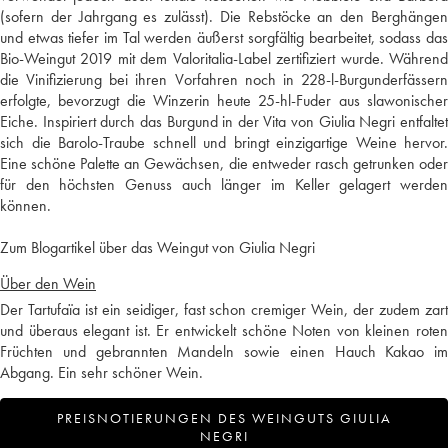
(sofern der Jahrgang es zulässt). Die Rebstöcke an den Berghängen
und etwas tiefer im Tal werden äußerst sorgfältig bearbeitet, sodass das
Bio-Weingut 2019 mit dem Valoritalia-Label zertifiziert wurde. Während
die Vinifizierung bei ihren Vorfahren noch in 228-l-Burgunderfässern
erfolgte, bevorzugt die Winzerin heute 25-hl-Fuder aus slawonischer
Eiche. Inspiriert durch das Burgund in der Vita von Giulia Negri entfaltet
sich die Barolo-Traube schnell und bringt einzigartige Weine hervor.
Eine schöne Palette an Gewächsen, die entweder rasch getrunken oder
für den höchsten Genuss auch länger im Keller gelagert werden
können.
Zum Blogartikel über das Weingut von Giulia Negri
Über den Wein
Der Tartufaïa ist ein seidiger, fast schon cremiger Wein, der zudem zart
und überaus elegant ist. Er entwickelt schöne Noten von kleinen roten
Früchten und gebrannten Mandeln sowie einen Hauch Kakao im
Abgang. Ein sehr schöner Wein.
PREISNOTIERUNGEN DES WEINGUTS GIULIA
NEGRI