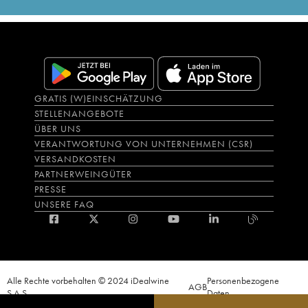
GRATIS (W)EINSCHÄTZUNG
STELLENANGEBOTE
ÜBER UNS
VERANTWORTUNG VON UNTERNEHMEN (CSR)
VERSANDKOSTEN
PARTNERWEINGÜTER
PRESSE
UNSERE FAQ
Alle Rechte vorbehalten © 2024 iDealwine
Personenbezogene
AGB
S.A.S.
Daten
Der Nachweis der Volljährigkeit des Käufers wird zum Zeitpunkt des Online-