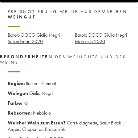
PREISNOTIERUNG WEINE AUS DEMSELBEN
WEINGUT
Barolo DOCG Giulia Negri
Barolo DOCG Giulia Negri
Serradenari
2020
Marassio
2020
BESONDERHEITEN
DES WEINGUTS UND DES
WEINS
Region:
Italien - Piemont
Weingut:
Giulia Negri
Farbe:
rot
Rebsorten:
Nebbiolo
Welcher Wein zum Essen?
Carré d'agneau
,
Bœuf Black
Angus
,
Chapon de Bresse rôti