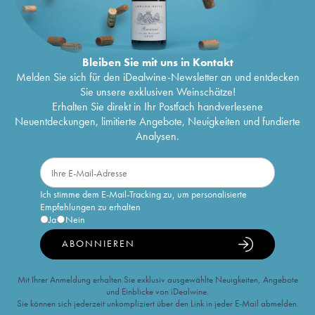
Bleiben Sie mit uns in Kontakt
Melden Sie sich für den iDealwine-Newsletter an und entdecken
Sie unsere exklusiven Weinschätze!
Erhalten Sie direkt in Ihr Postfach handverlesene
Neuentdeckungen, limitierte Angebote, Neuigkeiten und fundierte
Analysen.
Ich stimme dem E-Mail-Tracking zu, um personalisierte
Empfehlungen zu erhalten
Ja
Nein
ABONNIEREN
Mit Ihrer Anmeldung erhalten Sie exklusiv ausgewählte Neuigkeiten, Angebote
und Einblicke von iDealwine.
Sie können sich jederzeit unkompliziert über den Link in jeder E-Mail abmelden.