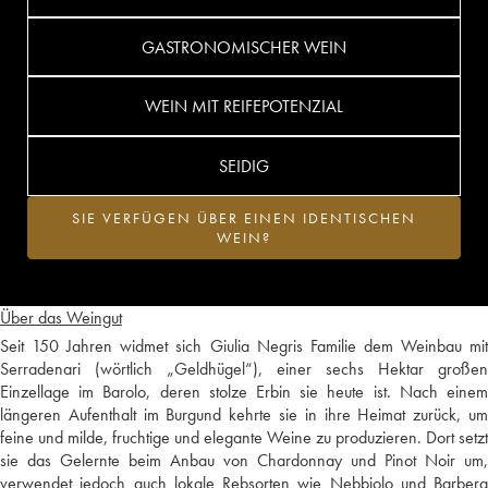
GASTRONOMISCHER WEIN
WEIN MIT REIFEPOTENZIAL
SEIDIG
SIE VERFÜGEN ÜBER EINEN IDENTISCHEN
WEIN?
Über das Weingut
Seit 150 Jahren widmet sich Giulia Negris Familie dem Weinbau mit
Serradenari (wörtlich „Geldhügel“), einer sechs Hektar großen
Einzellage im Barolo, deren stolze Erbin sie heute ist. Nach einem
längeren Aufenthalt im Burgund kehrte sie in ihre Heimat zurück, um
feine und milde, fruchtige und elegante Weine zu produzieren. Dort setzt
sie das Gelernte beim Anbau von Chardonnay und Pinot Noir um,
verwendet jedoch auch lokale Rebsorten wie Nebbiolo und Barbera