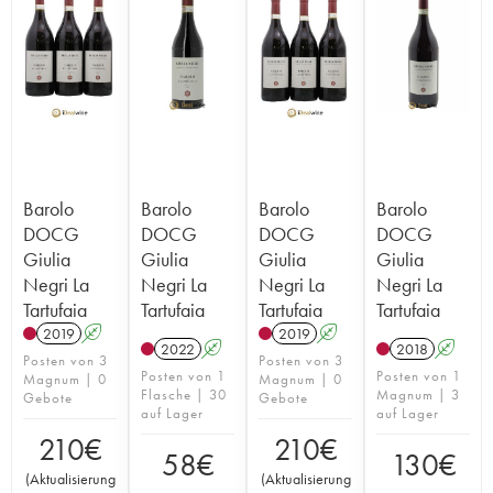
Barolo
Barolo
Barolo
Barolo
DOCG
DOCG
DOCG
DOCG
Giulia
Giulia
Giulia
Giulia
Negri La
Negri La
Negri La
Negri La
Tartufaia
Tartufaia
Tartufaia
Tartufaia
2019
A
2019
A
2022
A
2018
A
Posten von 3
Posten von 3
Posten von 1
Posten von 1
Magnum | 0
Magnum | 0
Flasche | 30
Magnum | 3
Gebote
Gebote
auf Lager
auf Lager
210
€
210
€
58
€
130
€
(
Aktualisierung
(
Aktualisierung