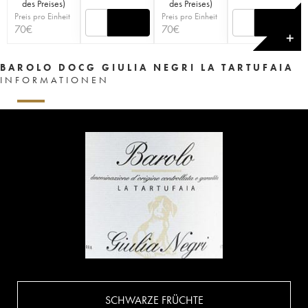
des Preises
)
des Preises
)
Preis pro Einheit
Preis pro Einheit
70
€
70
€
✕
BAROLO DOCG GIULIA NEGRI LA TARTUFAIA
INFORMATIONEN
SCHWARZE FRÜCHTE