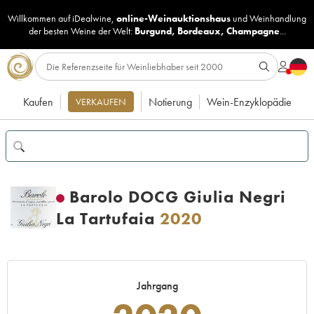
Willkommen auf iDealwine,
online-Weinauktionshaus
und
Weinhandlung
der besten Weine der Welt:
Burgund
,
Bordeaux
,
Champagne
...
Kaufen
Notierung
Wein-Enzyklopädie
VERKAUFEN
Barolo DOCG Giulia Negri
La Tartufaia
2020
Jahrgang