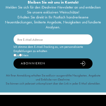
Bleiben Sie mit uns in Kontakt
Melden Sie sich für den iDealwine-Newsletter an und entdecken
Sie unsere exklusiven Weinschätze!
Erhalten Sie direkt in Ihr Postfach handverlesene
Neuentdeckungen, limitierte Angebote, Neuigkeiten und fundierte
Analysen.
Ich stimme dem E-Mail-Tracking zu, um personalisierte
Empfehlungen zu erhalten
Ja
Nein
ABONNIEREN
Mit Ihrer Anmeldung erhalten Sie exklusiv ausgewählte Neuigkeiten, Angebote
und Einblicke von iDealwine.
Sie können sich jederzeit unkompliziert über den Link in jeder E-Mail abmelden.