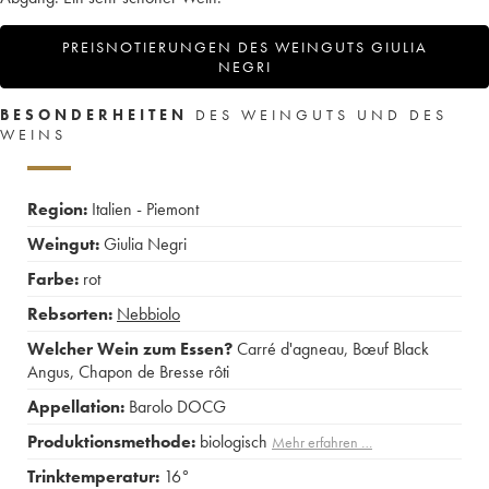
PREISNOTIERUNGEN DES WEINGUTS GIULIA
NEGRI
BESONDERHEITEN
DES WEINGUTS UND DES
WEINS
Region:
Italien - Piemont
Weingut:
Giulia Negri
Farbe:
rot
Rebsorten:
Nebbiolo
Welcher Wein zum Essen?
Carré d'agneau
,
Bœuf Black
Angus
,
Chapon de Bresse rôti
Appellation:
Barolo DOCG
Produktionsmethode:
biologisch
Mehr erfahren …
Trinktemperatur:
16°