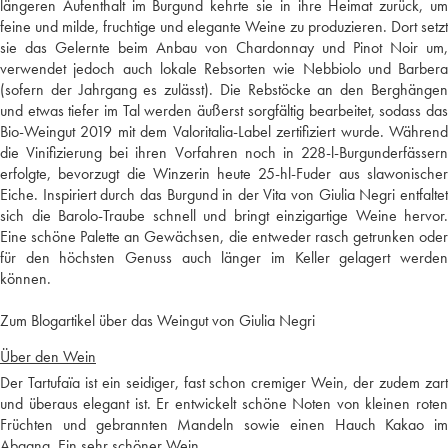
längeren Aufenthalt im Burgund kehrte sie in ihre Heimat zurück, um
feine und milde, fruchtige und elegante Weine zu produzieren. Dort setzt
sie das Gelernte beim Anbau von Chardonnay und Pinot Noir um,
verwendet jedoch auch lokale Rebsorten wie Nebbiolo und Barbera
(sofern der Jahrgang es zulässt). Die Rebstöcke an den Berghängen
und etwas tiefer im Tal werden äußerst sorgfältig bearbeitet, sodass das
Bio-Weingut 2019 mit dem Valoritalia-Label zertifiziert wurde. Während
die Vinifizierung bei ihren Vorfahren noch in 228-l-Burgunderfässern
erfolgte, bevorzugt die Winzerin heute 25-hl-Fuder aus slawonischer
Eiche. Inspiriert durch das Burgund in der Vita von Giulia Negri entfaltet
sich die Barolo-Traube schnell und bringt einzigartige Weine hervor.
Eine schöne Palette an Gewächsen, die entweder rasch getrunken oder
für den höchsten Genuss auch länger im Keller gelagert werden
können.
Zum Blogartikel über das Weingut von Giulia Negri
Über den Wein
Der Tartufaïa ist ein seidiger, fast schon cremiger Wein, der zudem zart
und überaus elegant ist. Er entwickelt schöne Noten von kleinen roten
Früchten und gebrannten Mandeln sowie einen Hauch Kakao im
Abgang. Ein sehr schöner Wein.