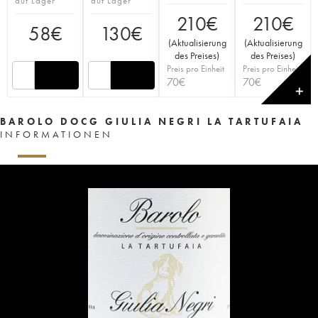
auf Lager
auf Lager
210
€
210
€
58
€
130
€
(
Aktualisierung
(
Aktualisierung
des Preises
)
des Preises
)
Preis pro Einheit
Preis pro Einheit
70
€
70
€
✕
BAROLO DOCG GIULIA NEGRI LA TARTUFAIA
INFORMATIONEN