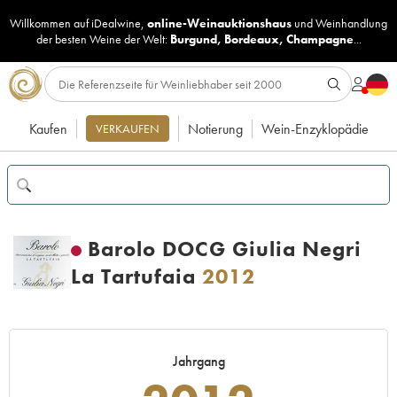
Willkommen auf iDealwine,
online-Weinauktionshaus
und
Weinhandlung
der besten Weine der Welt:
Burgund
,
Bordeaux
,
Champagne
...
Kaufen
Notierung
Wein-Enzyklopädie
VERKAUFEN
Barolo DOCG Giulia Negri
La Tartufaia
2012
Jahrgang