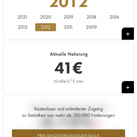
2012
2021
2020
2019
2018
2016
2015
2012
2011
2009
Aktuelle Notierung
41
€
(Größe 0,75 Liter)
+
Aktuelle Entwicklung der Preisnotierung
Kostenloser und unlimitierter Zugang
-5.12%
zu Statistiken von mehr als 150.000 Notierungen
Preisabfall des Jahrgangs 2012 im Jahr 2026 im Vergleich zum Jahr
PREISNOTIERUNGSDETAILS