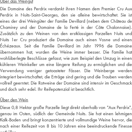
Über das Weingut
Die Domaine des Perdrix verdankt ihren Namen dem Premier Cru Aux
Perdrix in Nuits-Saint-Georges, den sie alleine bewirtschaftet. Sie ist
eines der drei Weingüter der Familie Devillard (neben dem Château de
Chamirey und der Domaine de la Ferté in der Côte Chalonnaise).
Zusätzlich zu den Weinen von den erstklassigen Parzellen Nuits und
Nuits 1er Cru produziert die Domaine auch einen Vosne und einen
Échézeaux. Seit die Familie Devillard im Jahr 1996 die Domaine
übernommen hat, wurden die Weine immer besser. Die Familie hat
wohlüberlegte Beschlüsse gefasst, wie zum Beispiel den Umzug in einen
kühleren Weinkeller um eine längere Reifung zu ermöglichen und die
Verwendung weniger getoasteter Fässer. Die Weinberge werden
integriert bewirtschaftet, die Erträge sind gering und die Trauben werden
vollreif geerntet. Die Rotweine der Domaine sind intensiv im Geschmack
und doch sehr edel. Ihr Reifepotenzial ist beachtlich.
Über den Wein
Diese 0,8 Hektar große Parzelle liegt direkt oberhalb von "Aux Perdrix",
genau im Osten, südlich der Gemeinde Nuits. Sie hat einen lehmigen
Kalk-Boden und bringt konzentrierte und vollmundige Weine hervor, die
nach einer Reifezeit von 8 bis 10 Jahren eine beeindruckende Finesse