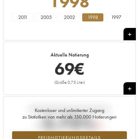
1998
2011
2005
2002
1998
1997
Aktuelle Notierung
69
€
(Größe 0,75 Liter)
+
Aktuelle Entwicklung der Preisnotierung
Kostenloser und unlimitierter Zugang
-2.73%
zu Statistiken von mehr als 150.000 Notierungen
Preisabfall des Jahrgangs 1998 im Jahr 2026 im Vergleich zum Jahr
PREISNOTIERUNGSDETAILS