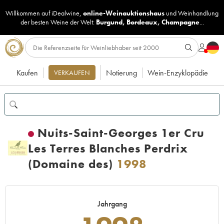
Willkommen auf iDealwine,
online-Weinauktionshaus
und
Weinhandlung
der besten Weine der Welt:
Burgund
,
Bordeaux
,
Champagne
...
Kaufen
Notierung
Wein-Enzyklopädie
VERKAUFEN
Nuits-Saint-Georges 1er Cru
Les Terres Blanches Perdrix
(Domaine des)
1998
Jahrgang