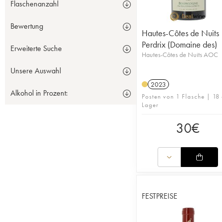
Flaschenanzahl
Bewertung
Hautes-Côtes de Nuits
Perdrix (Domaine des)
Erweiterte Suche
Hautes-Côtes de Nuits AOC
Unsere Auswahl
2023
Alkohol in Prozent:
Posten von 1 Flasche | 18 
Lager
30
€
FESTPREISE