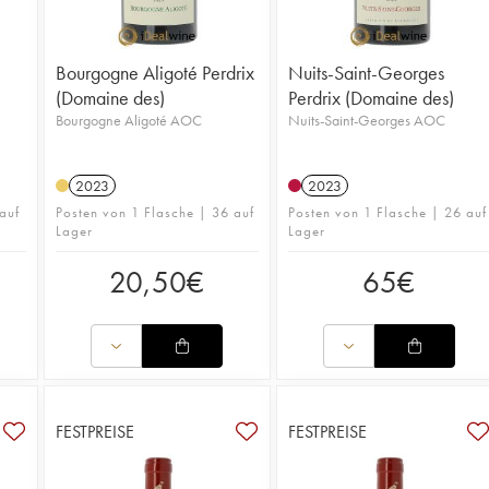
Bourgogne Aligoté Perdrix
Nuits-Saint-Georges
(Domaine des)
Perdrix (Domaine des)
Bourgogne Aligoté AOC
Nuits-Saint-Georges AOC
2023
2023
auf
Posten von 1 Flasche | 36 auf
Posten von 1 Flasche | 26 auf
Lager
Lager
20,50
€
65
€
FESTPREISE
FESTPREISE