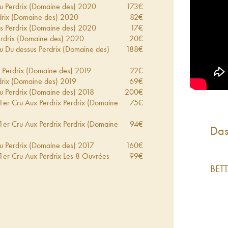
 Perdrix (Domaine des)
2020
173
€
rix (Domaine des)
2020
82
€
s Perdrix (Domaine des)
2020
17
€
rdrix (Domaine des)
2020
20
€
 Du dessus Perdrix (Domaine des)
188
€
 Perdrix (Domaine des)
2019
22
€
rix (Domaine des)
2019
69
€
 Perdrix (Domaine des)
2018
200
€
1er Cru Aux Perdrix Perdrix (Domaine
75
€
1er Cru Aux Perdrix Perdrix (Domaine
94
€
Das
 Perdrix (Domaine des)
2017
160
€
1er Cru Aux Perdrix Les 8 Ouvrées
99
€
)
2017
BET
 Du dessus Perdrix (Domaine des)
190
€
rix (Domaine des)
2017
56
€
rix (Domaine des)
2016
63
€
Perdrix (Domaine des)
2016
59
€