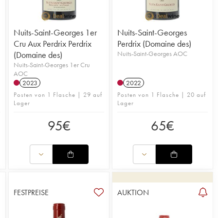
Nuits-Saint-Georges 1er
Nuits-Saint-Georges
Cru Aux Perdrix Perdrix
Perdrix (Domaine des)
(Domaine des)
Nuits-Saint-Georges AOC
Nuits-Saint-Georges 1er Cru
AOC
2023
2022
Posten von 1 Flasche | 29 auf
Posten von 1 Flasche | 20 auf
Lager
Lager
95
€
65
€
FESTPREISE
AUKTION