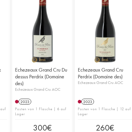
x
Echezeaux Grand Cru Du
Echezeaux Grand Cru
dessus Perdrix (Domaine
Perdrix (Domaine des)
des)
Echezeaux Grand Cru AOC
Echezeaux Grand Cru AOC
2023
2023
 auf
Posten von 1 Flasche | 6 auf
Posten von 1 Flasche | 12 auf
Lager
Lager
300
€
260
€