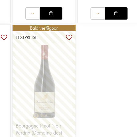
Bald verfügbar
FESTPREISE
Bourgogne Pinot Noir
Perdrix (Domaine des)