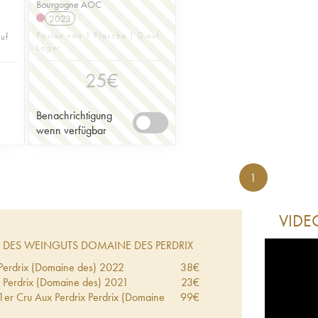
Bourgogne AOC
2023
Posten von 1 Flasche | 0 auf
uf
Lager
25
€
Benachrichtigung
wenn verfügbar
1
VIDE
DES WEINGUTS DOMAINE DES PERDRIX
Perdrix (Domaine des)
2022
38
€
 Perdrix (Domaine des)
2021
23
€
1er Cru Aux Perdrix Perdrix (Domaine
99
€