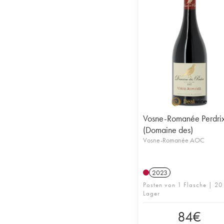
Vosne-Romanée Perdri
(Domaine des)
Vosne-Romanée AOC
2023
Posten von 1 Flasche | 20
Lager
84
€