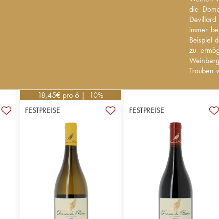
die Domai
die Doma
Devillar
Devillar
immer bes
immer bes
Beispiel 
Beispiel 
ermöglich
zu ermög
Weinberge
Weinberge
Trauben w
Trauben w
Geschmack
im Geschm
18,45
€
pro 6 | -10%
FESTPREISE
FESTPREISE