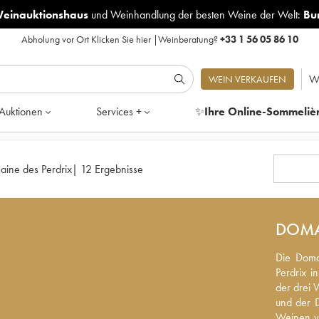
Weinauktionshaus
und
Weinhandlung der besten Weine der Welt:
Bu
Abholung vor Ort
Klicken Sie hier
|
Weinberatung?
+33 1 56 05 86 10
W
WEIN VERKAUFEN
Auktionen
Services +
✨
Ihre Online-Sommeliè
ine des Perdrix
|
12 Ergebnisse
DOMA
Die Doma
Die Doma
Perdrix in
Perdrix in
der drei 
der drei 
und der D
und der D
Weinen vo
Weinen vo