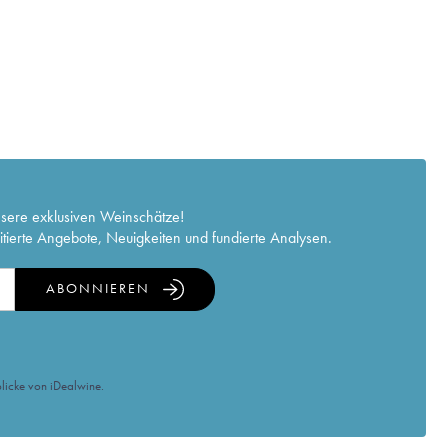
nsere exklusiven Weinschätze!
itierte Angebote, Neuigkeiten und fundierte Analysen.
ABONNIEREN
licke von iDealwine.