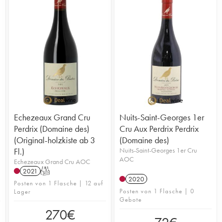
Echezeaux Grand Cru
Nuits-Saint-Georges 1er
Perdrix (Domaine des)
Cru Aux Perdrix Perdrix
(Original-holzkiste ab 3
(Domaine des)
Fl.)
Nuits-Saint-Georges 1er Cru
AOC
Echezeaux Grand Cru AOC
2021
T
2020
Posten von 1 Flasche | 12 auf
Posten von 1 Flasche | 0
Lager
Gebote
270
€