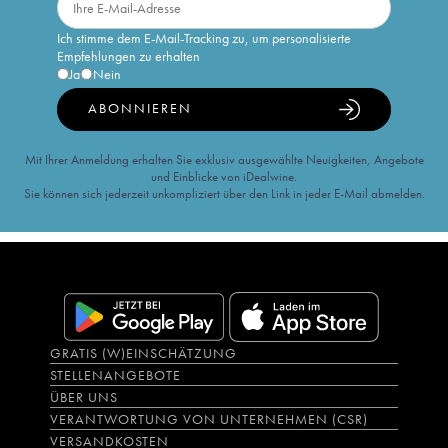
Ich stimme dem E-Mail-Tracking zu, um personalisierte
Empfehlungen zu erhalten
Ja
Nein
ABONNIEREN
Mit Ihrer Anmeldung erhalten Sie exklusiv ausgewählte Neuigkeiten, Angebote
und Einblicke von iDealwine.
Sie können sich jederzeit unkompliziert über den Link in jeder E-Mail abmelden.
GRATIS (W)EINSCHÄTZUNG
STELLENANGEBOTE
ÜBER UNS
VERANTWORTUNG VON UNTERNEHMEN (CSR)
VERSANDKOSTEN