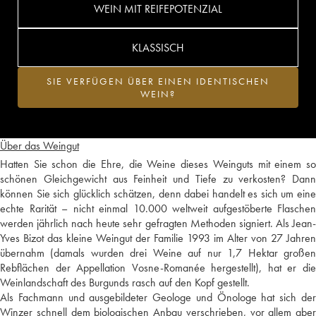
WEIN MIT REIFEPOTENZIAL
KLASSISCH
SIE VERFÜGEN ÜBER EINEN IDENTISCHEN
WEIN?
Über das Weingut
Hatten Sie schon die Ehre, die Weine dieses Weinguts mit einem so
schönen Gleichgewicht aus Feinheit und Tiefe zu verkosten? Dann
können Sie sich glücklich schätzen, denn dabei handelt es sich um eine
echte Rarität – nicht einmal 10.000 weltweit aufgestöberte Flaschen
werden jährlich nach heute sehr gefragten Methoden signiert. Als Jean-
Yves Bizot das kleine Weingut der Familie 1993 im Alter von 27 Jahren
übernahm (damals wurden drei Weine auf nur 1,7 Hektar großen
Rebflächen der Appellation Vosne-Romanée hergestellt), hat er die
Weinlandschaft des Burgunds rasch auf den Kopf gestellt.
Als Fachmann und ausgebildeter Geologe und Önologe hat sich der
Winzer schnell dem biologischen Anbau verschrieben, vor allem aber