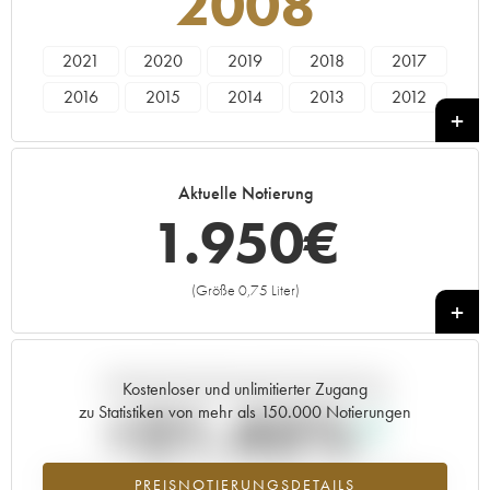
2008
2021
2020
2019
2018
2017
2016
2015
2014
2013
2012
2011
2010
2009
2008
2007
2006
2005
2004
2003
2002
Aktuelle Notierung
2001
2000
1999
1998
1982
1.950
€
(Größe 0,75 Liter)
+
Aktuelle Entwicklung der Preisnotierung
Kostenloser und unlimitierter Zugang
+21.45%
zu Statistiken von mehr als 150.000 Notierungen
Preisanstiegs des Jahrgangs 2008 im Jahr 2026 im Vergleich zum
PREISNOTIERUNGSDETAILS