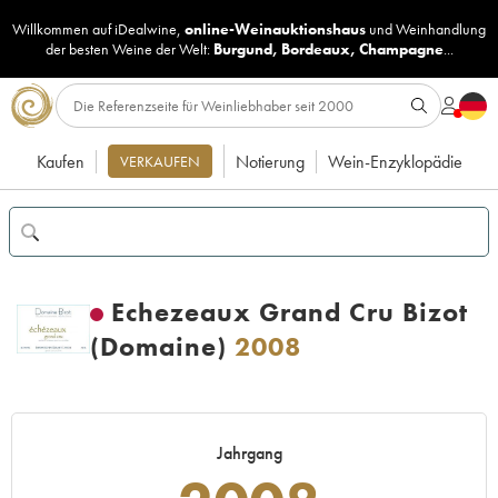
Willkommen auf iDealwine,
online-Weinauktionshaus
und
Weinhandlung
der besten Weine der Welt:
Burgund
,
Bordeaux
,
Champagne
...
Kaufen
Notierung
Wein-Enzyklopädie
VERKAUFEN
Echezeaux Grand Cru Bizot
(Domaine)
2008
Jahrgang