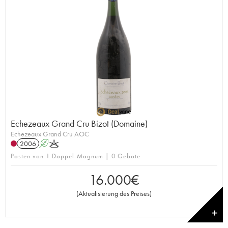
Echezeaux Grand Cru Bizot (Domaine)
Echezeaux Grand Cru AOC
2006
A
K
Posten von 1 Doppel-Magnum | 0 Gebote
16.000
€
(
Aktualisierung des Preises
)
✕